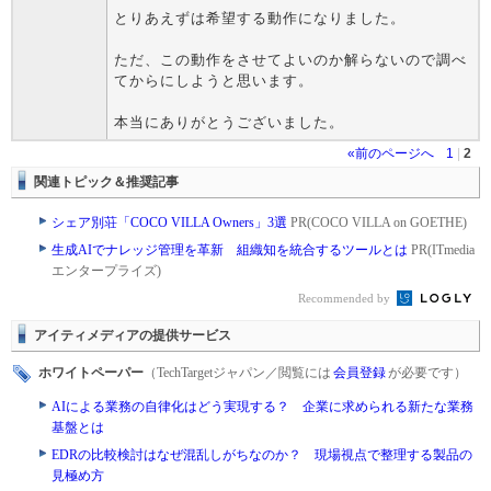
とりあえずは希望する動作になりました。
ただ、この動作をさせてよいのか解らないので調べ
てからにしようと思います。
本当にありがとうございました。
«前のページへ
1
|
2
関連トピック＆推奨記事
シェア別荘「COCO VILLA Owners」3選
PR(COCO VILLA on GOETHE)
生成AIでナレッジ管理を革新 組織知を統合するツールとは
PR(ITmedia
エンタープライズ)
Recommended by
アイティメディアの提供サービス
ホワイトペーパー
（TechTargetジャパン／閲覧には
会員登録
が必要です）
AIによる業務の自律化はどう実現する？ 企業に求められる新たな業務
基盤とは
EDRの比較検討はなぜ混乱しがちなのか？ 現場視点で整理する製品の
見極め方