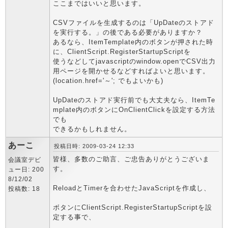
ここまではいいと思います。
CSVファイルを生成するのは「UpDateのストアド
を実行する。」の後である必要がありますか？
あるなら、ItemTemplate内のボタンが押された時
に、ClientScript.RegisterStartupScriptを
使うなどしてjavascriptのwindow.openでCSV出力
用ページを開かせるなどすればよいと思います。
(location.href='～'; でもよいかも)
UpDateのストアド実行前でも大丈夫なら、ItemTe
mplate内のボタンにOnClientClickを設定する方法
でも
できるかもしれません。
あーこ
投稿日時: 2009-03-24 12:33
皆様、多数のご助言、ご忠告ありがとうございま
会議室デビ
す。
ュー日: 200
8/12/02
ReloadとTimerを合わせたJavaScriptを作成し、
投稿数: 18
ボタンにClientScript.RegisterStartupScriptを設
定する事で、