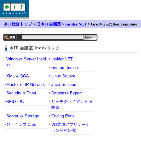
＠IT総合トップ
>
旧＠IT会議室
>
Insider.NET
> GridViewのItemTemplate
内にあるボタンでの処理について
＠IT 会議室 Indexリンク
Windows Server Insid
Insider.NET
er
System Insider
XML & SOA
Linux Square
Master of IP Network
Java Solution
Security & Trust
Database Expert
RFID＋IC
リッチクライアント &
帳票
Server ＆ Storage
Coding Edge
＠ITクラブ Cafe
VB業務アプリケーシ
ョン開発研究