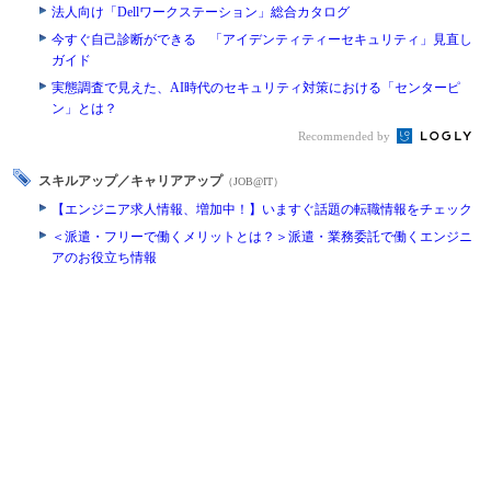
法人向け「Dellワークステーション」総合カタログ
今すぐ自己診断ができる 「アイデンティティーセキュリティ」見直し
ガイド
実態調査で見えた、AI時代のセキュリティ対策における「センターピ
ン」とは？
Recommended by
スキルアップ／キャリアアップ
（JOB@IT）
【エンジニア求人情報、増加中！】いますぐ話題の転職情報をチェック
＜派遣・フリーで働くメリットとは？＞派遣・業務委託で働くエンジニ
アのお役立ち情報