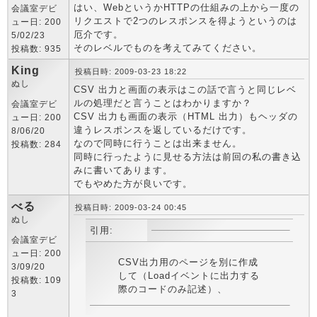
はい、WebというかHTTPの仕組みの上から一度の
会議室デビ
リクエストで2つのレスポンスを得ようというのは
ュー日: 200
厄介です。
5/02/23
そのレベルでものを考えてみてください。
投稿数: 935
King
投稿日時: 2009-03-23 18:22
ぬし
CSV 出力と画面の表示はこの話で言うと同じレベ
ルの処理だと言うことはわかりますか？
会議室デビ
CSV 出力も画面の表示（HTML 出力）もヘッダの
ュー日: 200
違うレスポンスを返しているだけです。
8/06/20
なので同時に行うことは出来ません。
投稿数: 284
同時に行ったように見せる方法は前回の私の書き込
みに書いてあります。
でもやめた方が良いです。
べる
投稿日時: 2009-03-24 00:45
ぬし
引用:
会議室デビ
ュー日: 200
CSV出力用のページを別に作成
3/09/20
して（Loadイベントに出力する
投稿数: 109
際のコードのみ記述）、
3