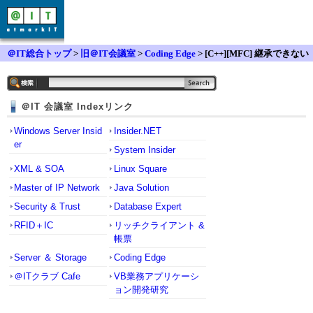
＠IT総合トップ
>
旧＠IT会議室
>
Coding Edge
> [C++][MFC] 継承できない
OnClose
＠IT 会議室 Indexリンク
Windows Server Insid
Insider.NET
er
System Insider
XML & SOA
Linux Square
Master of IP Network
Java Solution
Security & Trust
Database Expert
RFID＋IC
リッチクライアント &
帳票
Server ＆ Storage
Coding Edge
＠ITクラブ Cafe
VB業務アプリケーシ
ョン開発研究