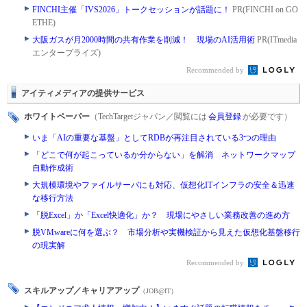
FINCHI主催「IVS2026」トークセッションが話題に！
PR(FINCHI on GO
ETHE)
大阪ガスが月2000時間の共有作業を削減！ 現場のAI活用術
PR(ITmedia
エンタープライズ)
Recommended by
アイティメディアの提供サービス
ホワイトペーパー
（TechTargetジャパン／閲覧には
会員登録
が必要です）
いま「AIの重要な基盤」としてRDBが再注目されている3つの理由
「どこで何が起こっているか分からない」を解消 ネットワークマップ
自動作成術
大規模環境やファイルサーバにも対応、仮想化ITインフラの安全＆迅速
な移行方法
「脱Excel」か「Excel快適化」か？ 現場にやさしい業務改善の進め方
脱VMwareに何を選ぶ？ 市場分析や実機検証から見えた仮想化基盤移行
の現実解
Recommended by
スキルアップ／キャリアアップ
（JOB@IT）