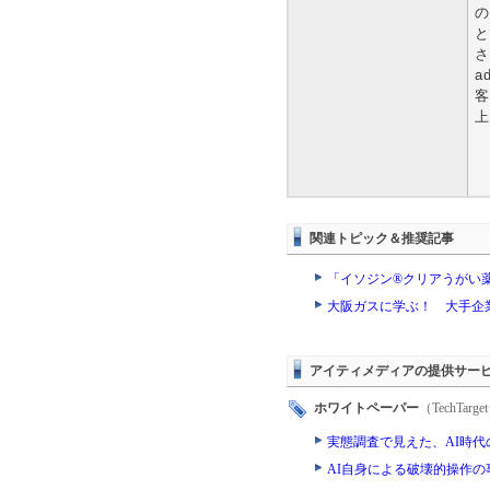
の
と
さ
a
客
上
・
関連トピック＆推奨記事
「イソジン®クリアうがい
大阪ガスに学ぶ！ 大手企
アイティメディアの提供サー
ホワイトペーパー
（TechTa
実態調査で見えた、AI時
AI自身による破壊的操作の