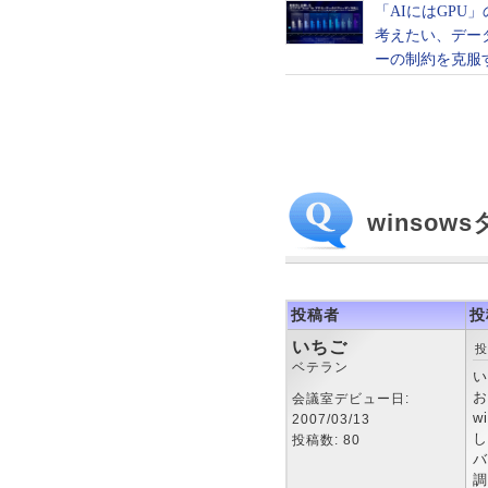
winso
投稿者
投
いちご
投
ベテラン
い
お
会議室デビュー日:
w
2007/03/13
し
投稿数: 80
バ
調