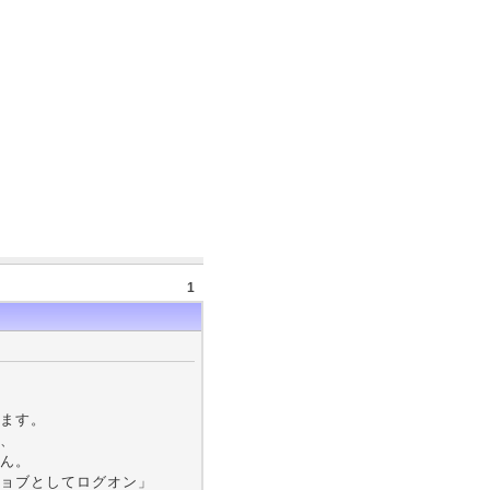
1
ります。
、
ん。
ョブとしてログオン」