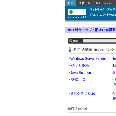
TOP
連載一覧
＠IT Special
＠IT総合トップ
>
旧＠IT会議室
＠IT 会議室 Indexリンク
Windows Server Insider
I
XML & SOA
L
Java Solution
S
RFID＋IC
＠ITクラブ Cafe
＠IT Special