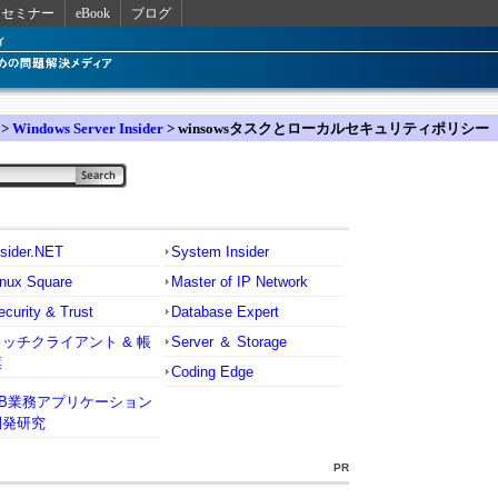
セミナー
eBook
ブログ
>
Windows Server Insider
> winsowsタスクとローカルセキュリティポリシー
nsider.NET
System Insider
inux Square
Master of IP Network
ecurity & Trust
Database Expert
リッチクライアント & 帳
Server ＆ Storage
票
Coding Edge
VB業務アプリケーション
開発研究
PR