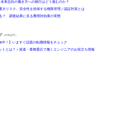
ス：未来志向の働き方への移行はどう進むのか？
む重大リスク、安全性を担保する権限管理／認証対策とは
出る？ 調査結果に見る費用対効果の実態
プ
（JOB@IT）
加中！】いますぐ話題の転職情報をチェック
ットとは？＞派遣・業務委託で働くエンジニアのお役立ち情報