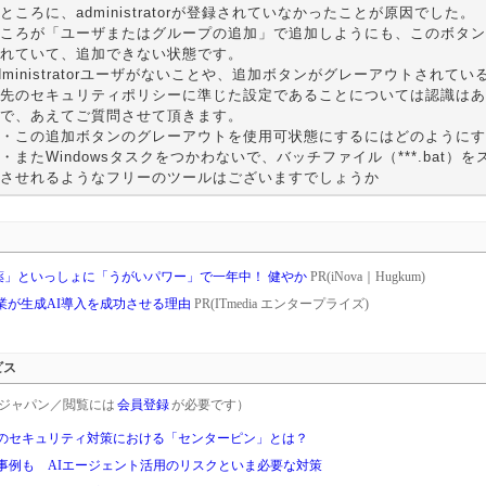
ところに、administratorが登録されていなかったことが原因でした。
ころが「ユーザまたはグループの追加」で追加しようにも、このボタン
れていて、追加できない状態です。
dministratorユーザがないことや、追加ボタンがグレーアウトされて
先のセキュリティポリシーに準じた設定であることについては認識はあ
で、あえてご質問させて頂きます。
・この追加ボタンのグレーアウトを使用可状態にするにはどのようにす
またWindowsタスクをつかわないで、バッチファイル（***.bat）
させれるようなフリーのツールはございますでしょうか
薬」といっしょに「うがいパワー」で一年中！ 健やか
PR(iNova｜Hugkum)
業が生成AI導入を成功させる理由
PR(ITmedia エンタープライズ)
ビス
rgetジャパン／閲覧には
会員登録
が必要です）
代のセキュリティ対策における「センターピン」とは？
事例も AIエージェント活用のリスクといま必要な対策