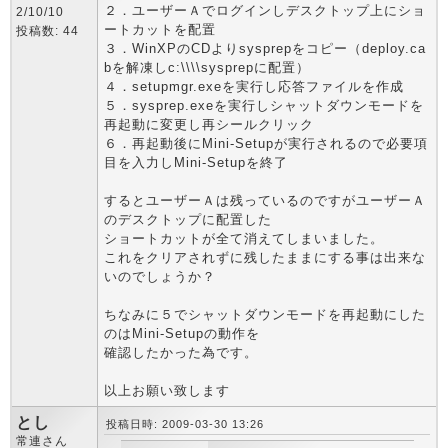
２．ユーザーＡでログインしデスクトップ上にショ
2/10/10
ートカットを配置
投稿数: 44
３．WinXPのCDよりsysprepをコピー（deploy.ca
bを解凍しc:\\\\sysprepに配置）
４．setupmgr.exeを実行し応答ファイルを作成
５．sysprep.exeを実行しシャットダウンモードを
再起動に変更し再シールクリック
６．再起動後にMini-Setupが実行されるので必要項
目を入力しMini-Setupを終了
するとユーザーＡは残っているのですがユーザーＡ
のデスクトップに配置した
ショートカットが全て消えてしまいました。
これをクリアされずに残したままにする事は出来な
いのでしょうか？
ちなみに５でシャットダウンモードを再起動にした
のはMini-Setupの動作を
確認したかった為です。
以上お願い致します
とし
投稿日時: 2009-03-30 13:26
常連さん