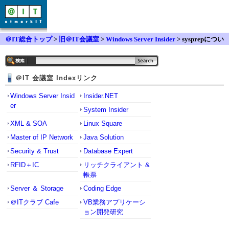
＠IT総合トップ
>
旧＠IT会議室
>
Windows Server Insider
> sysprepについ
て
＠IT 会議室 Indexリンク
Windows Server Insid
Insider.NET
er
System Insider
XML & SOA
Linux Square
Master of IP Network
Java Solution
Security & Trust
Database Expert
RFID＋IC
リッチクライアント &
帳票
Server ＆ Storage
Coding Edge
＠ITクラブ Cafe
VB業務アプリケーシ
ョン開発研究