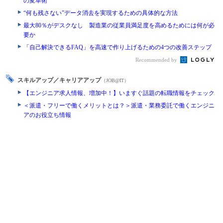
の変革術
“何も残さない”データ消去を実現するための具体的な方法
最大80％がデスクなし 製造業の従業員満足度を高めるためには何が必
要か
「自己解決できるFAQ」を高速で作り上げるための4つの改善ステップ
Recommended by
スキルアップ／キャリアアップ
（JOB@IT）
【エンジニア求人情報、増加中！】いますぐ話題の転職情報をチェック
＜派遣・フリーで働くメリットとは？＞派遣・業務委託で働くエンジニ
アのお役立ち情報