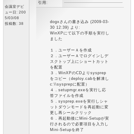
引用:
会議室デビ
ュー日: 200
5/03/08
dogxさんの書き込み (2009-03-
投稿数: 38
30 12:39) より:
WinXPにて以下の手順を実行し
ました
１．ユーザーＡを作成
２．ユーザーＡでログインしデ
スクトップ上にショートカット
を配置
３．WinXPのCDよりsysprep
をコピー（deploy.cabを解凍し
c:\\sysprepに配置）
４．setupmgr.exeを実行し応
答ファイルを作成
５．sysprep.exeを実行しシャ
ットダウンモードを再起動に変
更し再シールクリック
６．再起動後にMini-Setupが実
行されるので必要項目を入力し
Mini-Setupを終了