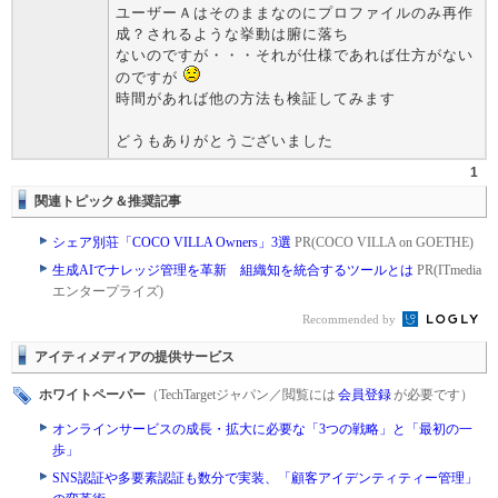
ユーザーＡはそのままなのにプロファイルのみ再作
成？されるような挙動は腑に落ち
ないのですが・・・それが仕様であれば仕方がない
のですが
時間があれば他の方法も検証してみます
どうもありがとうございました
1
関連トピック＆推奨記事
シェア別荘「COCO VILLA Owners」3選
PR(COCO VILLA on GOETHE)
生成AIでナレッジ管理を革新 組織知を統合するツールとは
PR(ITmedia
エンタープライズ)
Recommended by
アイティメディアの提供サービス
ホワイトペーパー
（TechTargetジャパン／閲覧には
会員登録
が必要です）
オンラインサービスの成長・拡大に必要な「3つの戦略」と「最初の一
歩」
SNS認証や多要素認証も数分で実装、「顧客アイデンティティー管理」