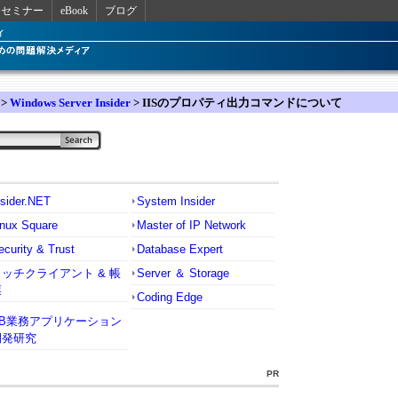
セミナー
eBook
ブログ
>
Windows Server Insider
> IISのプロパティ出力コマンドについて
nsider.NET
System Insider
inux Square
Master of IP Network
ecurity & Trust
Database Expert
リッチクライアント & 帳
Server ＆ Storage
票
Coding Edge
VB業務アプリケーション
開発研究
PR