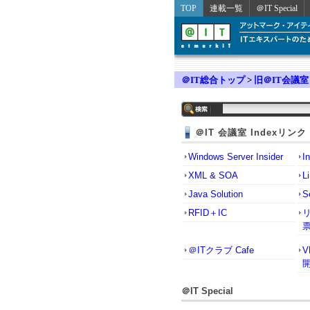
TOP
連載一覧
＠IT Special
＠IT総合トップ
>
旧＠IT会議室
＠IT 会議室 Indexリンク
Windows Server Insider
I
XML & SOA
L
Java Solution
S
RFID＋IC
＠ITクラブ Cafe
＠IT Special