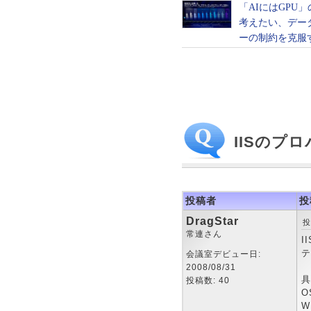
IISのプ
投稿者
投
DragStar
投
常連さん
I
テ
会議室デビュー日:
2008/08/31
具
投稿数: 40
O
W