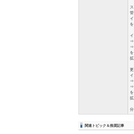
ス
管
イ
を
イ
⇒
⇒
を
拡
更
イ
⇒
⇒
を
拡
分
関連トピック＆推奨記事