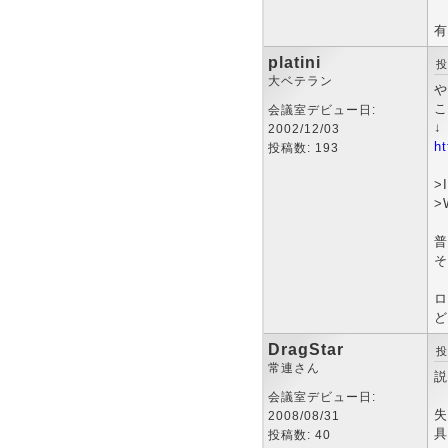
有
platini
投
大ベテラン
や
こ
会議室デビュー日:
↓
2002/12/03
ht
投稿数: 193
>
>
普
そ
ロ
ど
DragStar
投
常連さん
説
会議室デビュー日:
失
2008/08/31
具
投稿数: 40