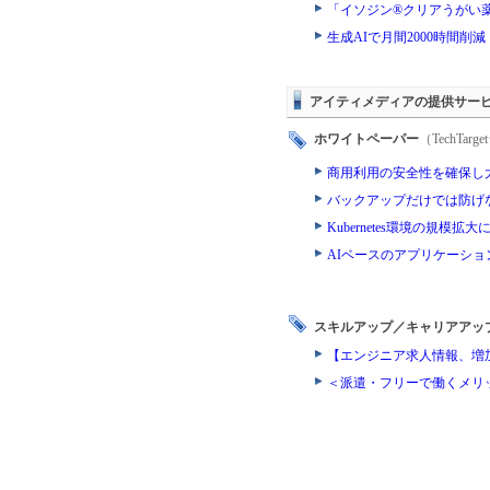
「イソジン®クリアうがい
生成AIで月間2000時間
アイティメディアの提供サー
ホワイトペーパー
（TechTa
商用利用の安全性を確保し
バックアップだけでは防げ
Kubernetes環境の規模
AIベースのアプリケーシ
スキルアップ／キャリアアッ
【エンジニア求人情報、増
＜派遣・フリーで働くメリ