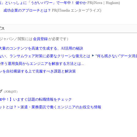
薬」といっしょに「うがいパワー」で一年中！ 健やか
PR(iNova｜Hugkum)
削減 成功企業のアプローチとは？
PR(ITmedia エンタープライズ)
ビス
rgetジャパン／閲覧には
会員登録
が必要です）
大量のコンテンツを高速で生成する、AI活用の秘訣
ない、ランサムウェア対策に必要なクリーンな復元とは
“何も残さない”データ
拡大に伴う運用負荷からエンジニアを解放する方法とは...
ョンを自社構築する上で克服すべき課題と解決策
プ
（JOB@IT）
加中！】いますぐ話題の転職情報をチェック
ットとは？＞派遣・業務委託で働くエンジニアのお役立ち情報