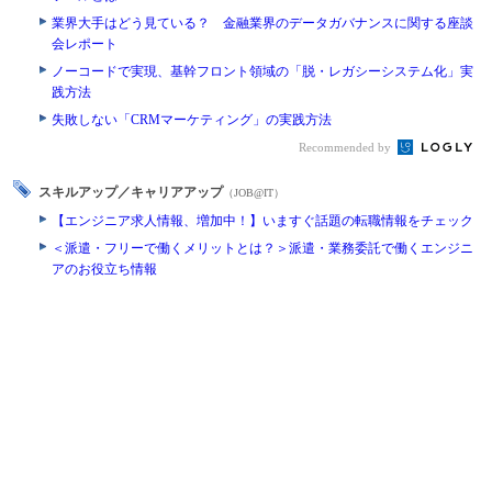
業界大手はどう見ている？ 金融業界のデータガバナンスに関する座談
会レポート
ノーコードで実現、基幹フロント領域の「脱・レガシーシステム化」実
践方法
失敗しない「CRMマーケティング」の実践方法
Recommended by
スキルアップ／キャリアアップ
（JOB@IT）
【エンジニア求人情報、増加中！】いますぐ話題の転職情報をチェック
＜派遣・フリーで働くメリットとは？＞派遣・業務委託で働くエンジニ
アのお役立ち情報