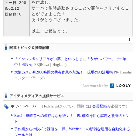
を作成し、
ュー日: 200
サーバで常時起動させることで要件をクリアするこ
8/02/12
とができました！
投稿数: 6
ありがとうございました。
以上、ご報告まで。
1
関連トピック＆推奨記事
「イソジン®クリアうがい薬」といっしょに「うがいパワー」で一年
中！ 健やか
PR(iNova｜Hugkum)
大阪ガスが月2000時間の共有作業を削減！ 現場のAI活用術
PR(ITmedia
エンタープライズ)
Recommended by
アイティメディアの提供サービス
ホワイトペーパー
（TechTargetジャパン／閲覧には
会員登録
が必要です）
Excel・紙帳票への依存はなぜ続く？ 現場DXを阻む課題と改善のヒン
ト
手作業からの脱却で課題を一掃、Webサイトの煩雑な運用を自動化する
ツールとは