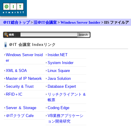
＠IT総合トップ
>
旧＠IT会議室
>
Windows Server Insider
> IIS ファイルア
ップロードをトリガーとしたバッチ起動
＠IT 会議室 Indexリンク
Windows Server Insid
Insider.NET
er
System Insider
XML & SOA
Linux Square
Master of IP Network
Java Solution
Security & Trust
Database Expert
RFID＋IC
リッチクライアント &
帳票
Server ＆ Storage
Coding Edge
＠ITクラブ Cafe
VB業務アプリケーシ
ョン開発研究