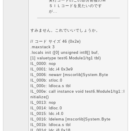
実行コードのこの部分前後のＭ
ＳＩＬコードを見たいのです
が...
すみません。これでいいでしょうか。
// コード サイズ 46 (0x2e)
.maxstack 3
.locals init ([0] unsigned int8[] buf,
[1] valuetype test6.Module1/tg1 tbl)
IL_0000: nop
IL_0001: ldc.i4 0x3e9
IL_0006: newarr [mscorlib]System.Byte
IL_000b: stloc.0
IL_000c: ldloca.s tbl
IL_000e: call instance void test6.Module1/tg1::I
nitialize()
IL_0013: nop
IL_0014: ldloc.0
IL_0015: ldc.i4.0
IL_0016: ldelema [mscorlib]System.Byte
IL_001b: ldloca.s tbl
IL_001d: ldc.i8 0x18