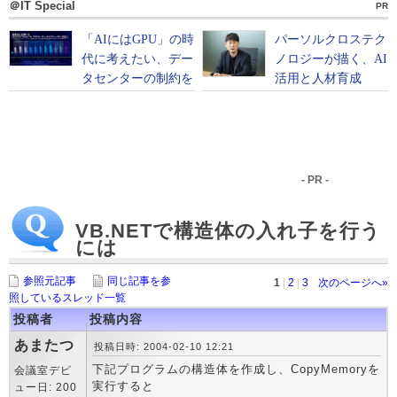
＠IT Special
PR
- PR -
VB.NETで構造体の入れ子を行う
には
参照元記事
同じ記事を参
1
|
2
|
3
次のページへ»
照しているスレッド一覧
投稿者
投稿内容
あまたつ
投稿日時: 2004-02-10 12:21
下記プログラムの構造体を作成し、CopyMemoryを
会議室デビ
実行すると
ュー日: 200