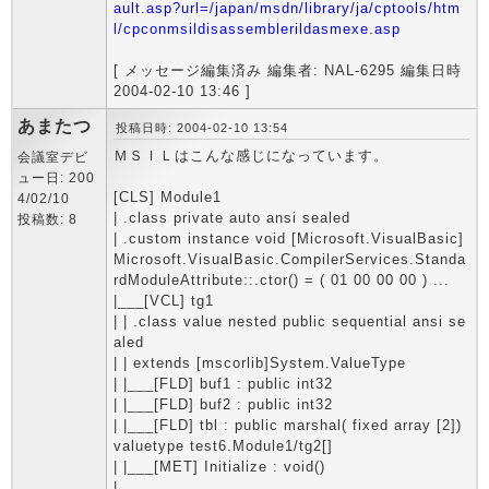
ault.asp?url=/japan/msdn/library/ja/cptools/htm
l/cpconmsildisassemblerildasmexe.asp
[ メッセージ編集済み 編集者: NAL-6295 編集日時
2004-02-10 13:46 ]
あまたつ
投稿日時: 2004-02-10 13:54
ＭＳＩＬはこんな感じになっています。
会議室デビ
ュー日: 200
[CLS] Module1
4/02/10
| .class private auto ansi sealed
投稿数: 8
| .custom instance void [Microsoft.VisualBasic]
Microsoft.VisualBasic.CompilerServices.Standa
rdModuleAttribute::.ctor() = ( 01 00 00 00 ) ...
|___[VCL] tg1
| | .class value nested public sequential ansi se
aled
| | extends [mscorlib]System.ValueType
| |___[FLD] buf1 : public int32
| |___[FLD] buf2 : public int32
| |___[FLD] tbl : public marshal( fixed array [2])
valuetype test6.Module1/tg2[]
| |___[MET] Initialize : void()
|