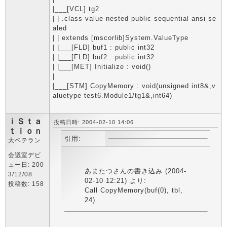
|___[VCL] tg2
| | .class value nested public sequential ansi se
aled
| | extends [mscorlib]System.ValueType
| |___[FLD] buf1 : public int32
| |___[FLD] buf2 : public int32
| |___[MET] Initialize : void()
|
|___[STM] CopyMemory : void(unsigned int8&,v
aluetype test6.Module1/tg1&,int64)
ｉＳｔａ
投稿日時: 2004-02-10 14:06
ｔｉｏｎ
引用:
大ベテラン
会議室デビ
ュー日: 200
あまたつさんの書き込み (2004-
3/12/08
02-10 12:21) より:
投稿数: 158
Call CopyMemory(buf(0), tbl,
24)