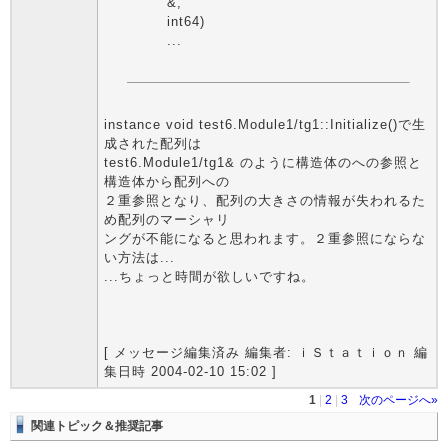
&,
int64)
...
instance void test6.Module1/tg1::Initialize()で生
成された配列は
test6.Module1/tg1& のように構造体のへの参照と
構造体から配列への
２重参照となり、配列の大きさの情報が失われるた
め配列のマーシャリ
ングが不能になると思われます。２重参照にならな
い方法は...
...ちょっと時間が欲しいですね。
[ メッセージ編集済み 編集者: ｉＳｔａｔｉｏｎ 編
集日時 2004-02-10 15:02 ]
1
|
2
|
3
次のページへ»
関連トピック＆推奨記事