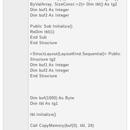
ByValArray, SizeConst:=2)> Dim tbl() As tg2
Dim buf1 As Integer
Dim buf2 As Integer
Public Sub Initialize()
ReDim tbl(1)
End Sub
End Structure
<StructLayout(LayoutKind.Sequential)> Public
Structure tg2
Dim buf1 As Integer
Dim buf2 As Integer
End Structure
Dim buf(1000) As Byte
Dim tbl As tg1
tbl.Initialize()
Call CopyMemory(buf(0), tbl, 24)