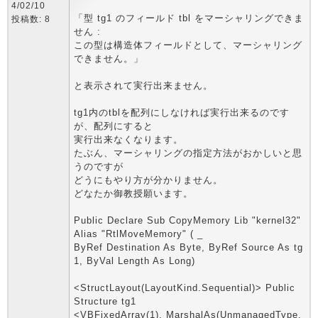
4/02/10
「型 tg1 のフィールド tbl をマーシャリングできま
投稿数: 8
せん :
この型は構造体フィールドとして、マーシャリング
できません。」
と表示されて実行出来ません。
tg1内のtblを配列にしなければ実行出来るのです
が、配列にすると
実行出来なくなります。
たぶん、マーシャリングの指定方法がおかしいと思
うのですが
どうにもやり方が分かりません。
どなたか御教授願います。
Public Declare Sub CopyMemory Lib "kernel32"
Alias "RtlMoveMemory" ( _
ByRef Destination As Byte, ByRef Source As tg
1, ByVal Length As Long)
<StructLayout(LayoutKind.Sequential)> Public
Structure tg1
<VBFixedArray(1), MarshalAs(UnmanagedType.