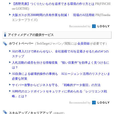
【西野亮廣】つくりたいものを追求できる環境の作り方とは
PR(FINCHI
on GOETHE)
大阪ガスが月2000時間の共有作業を削減！ 現場のAI活用術
PR(ITmedia
エンタープライズ)
Recommended by
アイティメディアの提供サービス
ホワイトペーパー
（TechTargetジャパン／閲覧には
会員登録
が必要です）
AIの導入だけで終わらせない、全社規模でAIを定着させるための4つの
ステップ
入札活動の成否を分ける情報収集 “狙い目案件”を効率よく見つけるに
は？
AI自身による破壊的操作の事例も AIエージェント活用のリスクといま
必要な対策
サイバー攻撃からビジネスを守る、「戦略的データ復旧」の方法
AI時代のエンドポイントセキュリティに求められる「レジリエンス戦
略」とは？
Recommended by
スキルアップ／キャリアアップ
（JOB@IT）