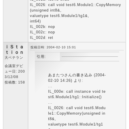
IL_0026: call void test6.Module1::CopyMemory
(unsigned int8&,
valuetype test6.Module1/tg1&,
int64)
IL_002b: nop
IL_002c: nop
IL_002d: ret
ｉＳｔａ
投稿日時: 2004-02-10 15:01
ｔｉｏｎ
引用:
大ベテラン
会議室デビ
ュー日: 200
あまたつさんの書き込み (2004-
3/12/08
02-10 14:26) より:
投稿数: 158
...
IL_000e: call instance void te
st6.Module1/tg1::Initialize()
...
IL_0026: call void test6.Modu
le1::CopyMemory(unsigned in
t8&,
valuetype test6.Module1/tg1