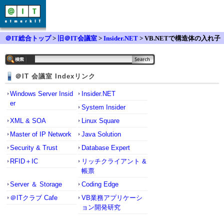
＠IT総合トップ
>
旧＠IT会議室
>
Insider.NET
> VB.NETで構造体の入れ子
を行うには
＠IT 会議室 Indexリンク
Windows Server Insid
Insider.NET
er
System Insider
XML & SOA
Linux Square
Master of IP Network
Java Solution
Security & Trust
Database Expert
RFID＋IC
リッチクライアント &
帳票
Server ＆ Storage
Coding Edge
＠ITクラブ Cafe
VB業務アプリケーシ
ョン開発研究