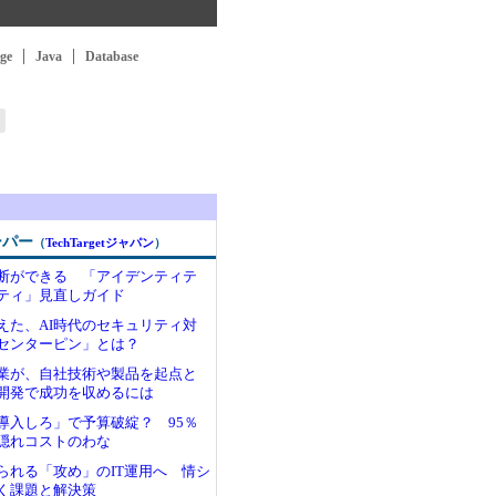
ge
Java
Database
ーパー
（
TechTargetジャパン
）
断ができる 「アイデンティテ
ティ」見直しガイド
えた、AI時代のセキュリティ対
センターピン」とは？
業が、自社技術や製品を起点と
開発で成功を収めるには
I導入しろ」で予算破綻？ 95％
隠れコストのわな
められる「攻め」のIT運用へ 情シ
く課題と解決策