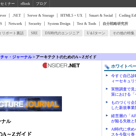
セミナー
eBook
ブログ
rver
.NET
Server & Storage
HTML5 + UX
Smart & Social
Coding Ed
SS
Network
Security
System Design
Test & Tools
自分戦略研究所
ィリポート裏話
SRE
DX時代のエンジニア
U＆Iターン
その他の特集
クチャ・ジャーナル
> アーキテクトのためのA～Zガイド
ホワイトペ
今すぐ自己診
ィーセキュリ
実態調査で見
策における「
ものづくり企
した新規事業
経営層の「A
ーナル
が陥る失敗と
AI時代に求
のA～Zガイド
スを今取り巻