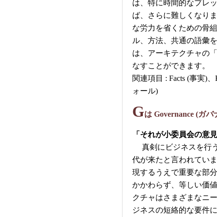
は、特に時間的なプレ
ば、さらに難しくなりま
な労力を省くための骨
ル、方法、共通の語彙を
は、アーキテクチャの
なすことができます。
関連項目 : Facts (事実)、F
ォール)
G
は Governance (ガ
「それが小委員会の意
真剣にビジネスを行う
代が来たと言われてい
現するうえで重要な部分
かかわらず、等しい価
クチャはさまざまなニ
ジネスの短絡的な要件