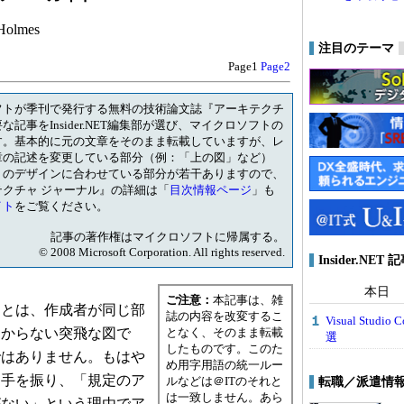
Holmes
注目のテーマ
Page1
Page2
フトが季刊で発行する無料の技術論文誌『アーキテクチ
記事をInsider.NET編集部が選び、マイクロソフトの
す。基本的に元の文章をそのまま転載していますが、レ
章の記述を変更している部分（例：「上の図」など）
トのデザインに合わせている部分が若干ありますので、
クチャ ジャーナル』の詳細は「
目次情報ページ
」も
イト
をご覧ください。
記事の著作権はマイクロソフトに帰属する。
© 2008 Microsoft Corporation. All rights reserved.
Insider.NE
本日
ご注意：
本記事は、雑
とは、作成者が同じ部
誌の内容を改変するこ
Visual Stu
わからない突飛な図で
となく、そのまま転載
選
したものです。このた
ではありません。もはや
め用字用語の統一ルー
に手を振り、「規定のア
ルなどは＠ITのそれと
転職／派遣情
は一致しません。あら
がない」という理由でア