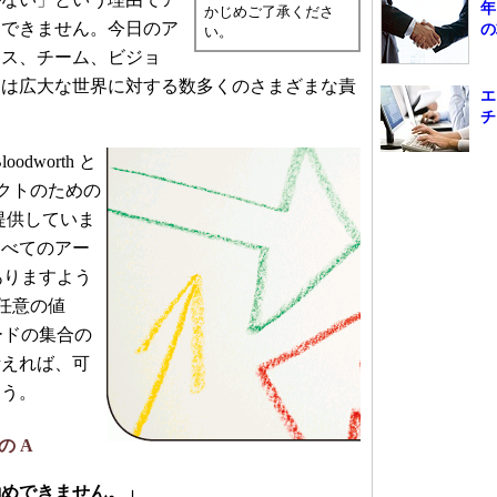
年
かじめご了承くださ
はできません。今日のア
の
い。
ネス、チーム、ビジョ
には広大な世界に対する数多くのさまざまな責
エ
チ
dworth と
キテクトのための
を提供していま
すべてのアー
でありますよう
い任意の値
ードの集合の
考えれば、可
ょう。
 の A
勧めできません。」