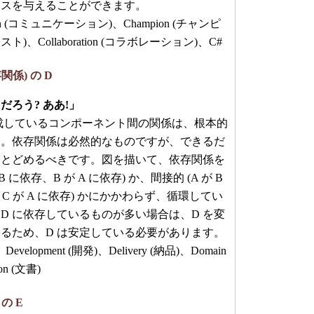
ンスを与えることができます。
tion (コミュニケーション)、Champion (チャンピ
スト)、Collaboration (コラボレーション)、C#
依存関係) の D
ろう? ああ!」
しているコンポーネント間の関係は、根本的
す。依存関係は必然的なものですが、できるだ
にとどめるべきです。図を描いて、依存関係を
 に依存、B が A に依存) か、間接的 (A が B
、C が A に依存) かにかかわらず、循環してい
D に依存しているものが多い場合は、D を変
るため、D は安定している必要があります。
Development (開発)、Delivery (納品)、Domain
on (文書)
 の E