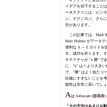
イデアを却下すること
ーキテクトには、ビジ
ン、テクノロジ、さら
任があります。
この記事では、Mark Bloo
Marc Holmes がアー
便利な A ～ Z ガイド
す。成功を祈ります。
キテクチャが "n 層" 
に。"n" は 1 より大き
で、"層" はよく似たコ
比喩にすぎないことを
能性は非常に高いでし
A
は Advocate (提唱者)
「その方法はあまりお