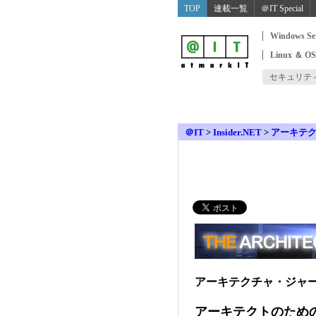
TOP
連載一覧
＠IT Special
Windows Se
Linux ＆ O
セキュリテ
＠IT
>
Insider.NET
>
アーキテ
アーキテクチャ・ジャ
アーキテクトのため