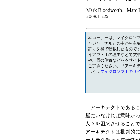
Mark Bloodworth、Marc 
2008/11/25
本コーナーは、マイクロソ
ャジャーナル』の中から主要な
許可を得て転載したもので
イアウト上の理由などで文
や、図の位置などを本サイ
ご了承ください。『アーキテ
しくは
マイクロソフトのサ
アーキテクトであるこ
屋にいなければ意味が
人々を困惑させること
アーキテクトは批判的
ーキテクチャと整合性