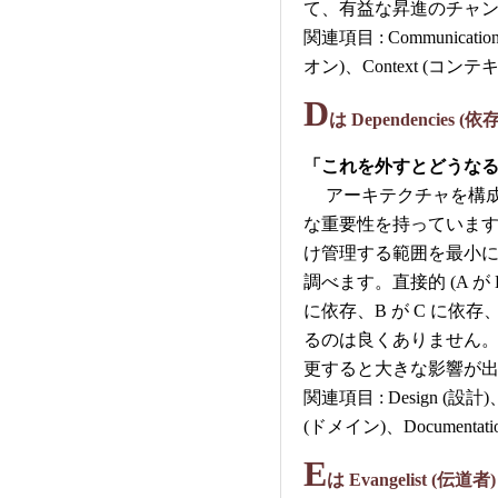
て、有益な昇進のチャ
関連項目 : Communica
オン)、Context (コンテキ
D
は Dependencies (
「これを外すとどうなるだ
アーキテクチャを構成
な重要性を持っていま
け管理する範囲を最小
調べます。直接的 (A が B
に依存、B が C に依存
るのは良くありません。
更すると大きな影響が出
関連項目 : Design (設計)、
(ドメイン)、Documentati
E
は Evangelist (伝道者)