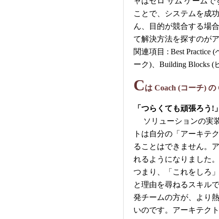
ャはゼロ サム ゲーム
ことで、システムを成
ん、目的が競合する場
て解決方法を探すのが
関連項目 : Best Pract
ーク)、Building Bloc
C
は Coach (コーチ) の
「つらくても頑張ろう!
ソリューションの実装
トは自分の「アーキテ
ることはできません。
れるようになりました
つまり、「これをしろ
と理由を尋ねるスキル
発チームの方が、より
いのです。アーキテク