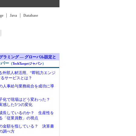
ge
Java
Database
iptプログラミング ― グローバル設定と
ーパー
（
TechTargetジャパン
）
がる外部人材活用、“即戦力エンジ
するサービスとは？
の人事給与業務統合を成功に導
電子化で現場はどう変わった？
実感した5つの変化
成長しているのか？ 生産性を
る「従業員数」の視点
の金額を指している？ 決算書
の調べ方