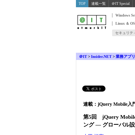
TOP
連載一覧
＠IT Special
Windows Se
Linux ＆ O
セキュリテ
＠IT
>
Insider.NET
>
業務アプリIn
イベント ―
連載：jQuery Mobile入
第5回 jQuery Mobi
ング ― グローバル