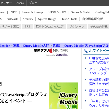
セミナー
eBook
ブログ
rver
.NET
Server & Storage
HTML5 + UX
Smart & Social
Coding Ed
SS
Network
Security
System Design
Test & Tools
自分戦略研究所
ィリポート裏話
SRE
DX時代のエンジニア
U＆Iターン
その他の特集
sider
>
連載：jQuery Mobile入門
>
第5回 jQuery MobileでJavaScr
ホワイトペ
IT現場で広
ニア”が支援
グループ会社
く5ステップ
年末調整の
門
労務担当者が
自社は本当に
leでJavaScriptプログラミ
正しく見定め
設定とイベント ―
「年商」はど
を用いた年商