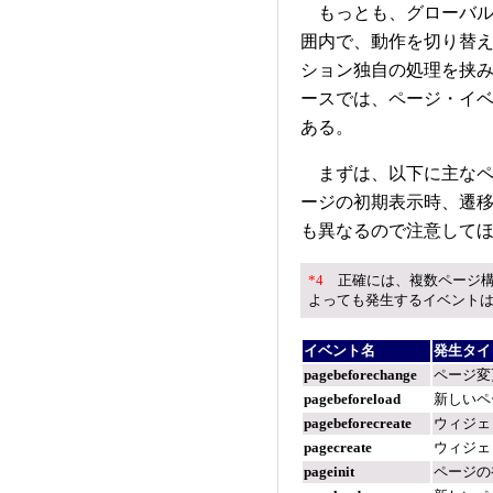
もっとも、グローバル設定は
囲内で、動作を切り替
ション独自の処理を挟
ースでは、ページ・イ
ある。
まずは、以下に主なペ
ージの初期表示時、遷
も異なるので注意して
*4
正確には、複数ページ構
よっても発生するイベント
イベント名
発生タイ
pagebeforechange
ページ変
pagebeforeload
新しいペ
pagebeforecreate
ウィジェ
pagecreate
ウィジェ
pageinit
ページの