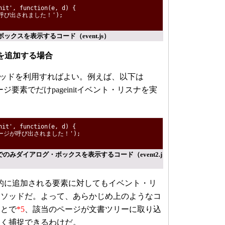
nit', function(e, d) {
が呼び出されました！');
クスを表示するコード（event.js）
を追加する場合
eメソッドを利用すればよい。例えば、以下は
るページ要素でだけpageinitイベント・リスナを実
nit', function(e, d) {
exページが呼び出されました！');
ージでのみダイアログ・ボックスを表示するコード（event2.j
的に追加される要素に対してもイベント・リ
メソッドだ。よって、あらかじめ上のようなコ
ことで
*5
、該当のページが文書ツリーに取り込
しく捕捉できるわけだ。