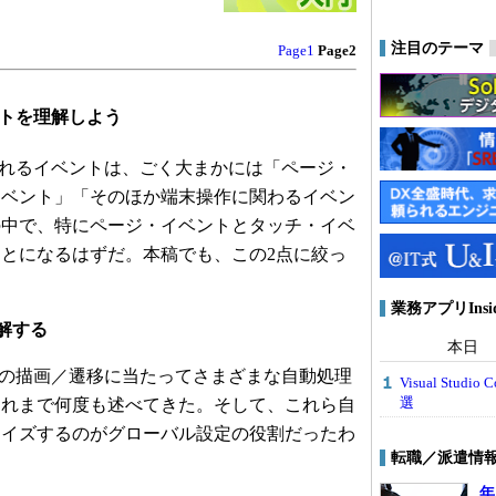
注目のテーマ
Page1
Page2
イベントを理解しよう
で提供されるイベントは、ごく大まかには「ページ・
イベント」「そのほか端末操作に関わるイベン
の中で、特にページ・イベントとタッチ・イベ
とになるはずだ。本稿でも、この2点に絞っ
業務アプリIns
解する
本日
がページの描画／遷移に当たってさまざまな自動処理
Visual Stu
選
これまで何度も述べてきた。そして、これら自
マイズするのがグローバル設定の役割だったわ
転職／派遣情
年