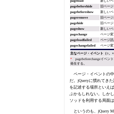
pageload
新しいペ
pagebeforehide
旧ページ
pagebeforeshow
新しいペ
pageremove
旧ページ
pagehide
旧ページ
pageshow
新しいペ
pagechange
ページ変
pageloadfailed
ページ読
pagechangefailed
ページ変
主なページ・イベント（○、
*
pagebeforechange
発生する。
ページ・イベントの中でも
だ。jQueryに慣れて
を記述する場所といえば、まず
ぶかもしれない。しかし、前述
ソッドを利用する局面
というのも、jQuery 