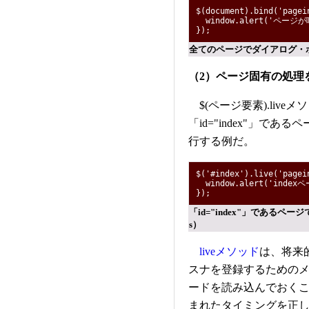
$(document).bind('pagei
window.alert('ページ
});
全てのページでダイアログ・ボッ
（2）ページ固有の処理
$(ページ要素).liv
「id="index"」であ
行する例だ。
$('#index').live('pagei
window.alert('ind
});
「id="index"」であるペ
s）
liveメソッド
は、将来
スナを登録するための
ードを読み込んでおく
まれたタイミングを正