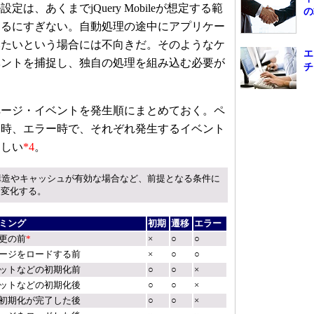
、あくまでjQuery Mobileが想定する範
の
えるにすぎない。自動処理の途中にアプリケー
みたいという場合には不向きだ。そのようなケ
エ
ベントを捕捉し、独自の処理を組み込む必要が
チ
ージ・イベントを発生順にまとめておく。ペ
移時、エラー時で、それぞれ発生するイベント
ほしい
*4
。
造やキャッシュが有効な場合など、前提となる条件に
は変化する。
ミング
初期
遷移
エラー
更の前
*
×
○
○
ージをロードする前
×
○
○
ットなどの初期化前
○
○
×
ットなどの初期化後
○
○
×
初期化が完了した後
○
○
×