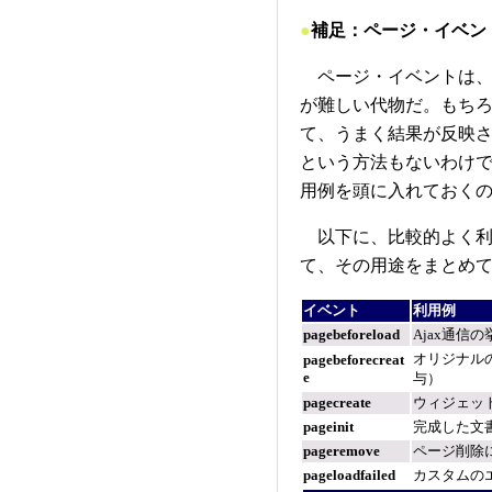
●
補足：ページ・イベン
ページ・イベントは、
が難しい代物だ。もちろん
て、うまく結果が反映
という方法もないわけ
用例を頭に入れておく
以下に、比較的よく利
て、その用途をまとめ
イベント
利用例
pagebeforeload
Ajax通信
オリジナルの
pagebeforecreat
e
与）
pagecreate
ウィジェッ
pageinit
完成した文
pageremove
ページ削除
pageloadfailed
カスタムの