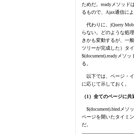
ためだ。readyメソ
るもので、Ajax通信
代わりに、jQuery M
らない。どのような処
きかも変動するが、一
ツリーが完成した）タイミ
$(document).re
る。
以下では、ページ・イ
に応じて示しておく。
（1）全てのページに共
$(document).b
ページを開いたタイミ
だ。