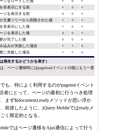
ージをロードした後
×
○
×
を非表示にする前
×
○
×
ージを表示する前
○
○
×
が文書ツリーから削除された後
×
○
×
を非表示にした後
×
○
×
ージを表示した後
○
○
×
更が完了した後
○
○
×
み込みが失敗した場合
×
×
○
更に失敗した場合
×
×
○
×は発生するかどうかを表す）
イベントは、ページ遷移時にはpageloadイベントの後にもう一度
、特によく利用するのがpageinitイベント
きた読者にとって、ページの最初に行うべき処理
$(document).readyメソッドが思い浮か
したように、jQuery Mobileではreadyメ
はごく限定的となる。
Mobileではページ遷移をAjax通信によって行う