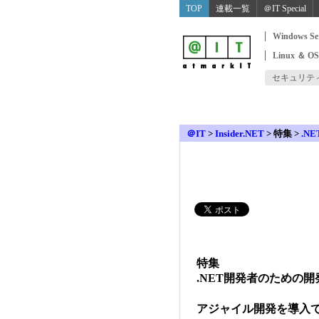
TOP
連載一覧
＠IT Special
Windows Se
Linux ＆ O
セキュリテ
＠IT
>
Insider.NET
>
特集 >
.N
特集
.NET開発者のための
アジャイル開発を導入で