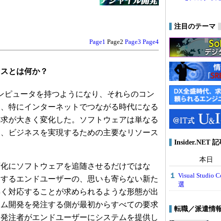
注目のテーマ
Page1
Page2
Page3
Page4
セスとは何か？
ンピュータを持つようになり、それらのコン
ク、特にインターネットでつながる時代になる
要求が大きく変化した。ソフトウェアは単なる
く、ビジネスを実現するための主要なリソース
Insider.NE
本日
化にソフトウェアを追随させるだけではな
Visual Stu
用するエンドユーザーの、思いも寄らない新た
選
早く対応することが求められるような形態が出
テム開発を発注する側が最初からすべての要求
転職／派遣情
、発注者がエンドユーザーにシステムを提供し