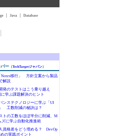
ge
Java
Database
ーパー
（
TechTargetジャパン
）
Notes移行」 方針立案から製品
で解説
開発のテストはこう乗り越え
例に学ぶ課題解決のヒント
バンステクノロジーに学ぶ「UI
」 工数削減の秘訣は？
ストの工数をほぼ半分に削減、M
テムズに学ぶ自動化推進術
人員格差をどう埋める？ DevOp
ための実践ポイント