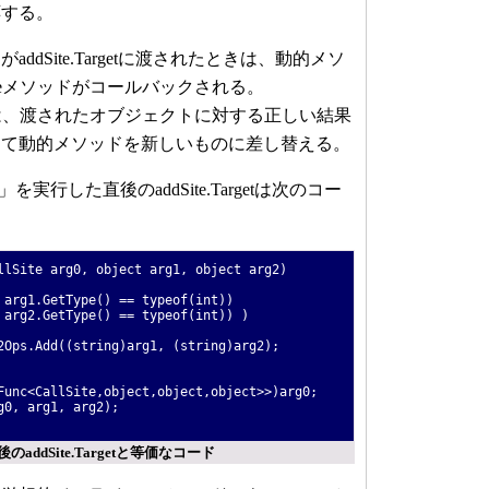
応する。
dSite.Targetに渡されたときは、動的メソ
pdateメソッドがコールバックされる。
eメソッドは、渡されたオブジェクトに対する正しい結果
じて動的メソッドを新しいものに差し替える。
)」を実行した直後のaddSite.Targetは次のコー
llSite arg0, object arg1, object arg2)
arg1.GetType() == typeof(int))
rg2.GetType() == typeof(int)) )
ps.Add((string)arg1, (string)arg2);
unc<CallSite,object,object,object>>)arg0;
0, arg1, arg2);
後のaddSite.Targetと等価なコード