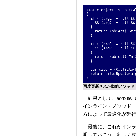
static object _stub_(Ca
{
if ( (arg1 != null && 
&& (arg2 != null && a
{
return (object) Strin
}
if ( (arg1 != null && 
&& (arg2 != null && a
{
return (object) Int32
}
var site = (CallSite<F
return site.Update(arg
}
再度更新された動的メソッド
結果として、addSite.T
インライン・メソッド・
方によって最適化が進
最後に、これがインラ
明しておこう。新しく次の