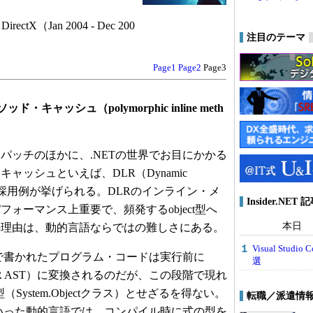
DirectX（Jan 2004 - Dec 200
注目のテーマ
Page1
Page2
Page3
キャッシュ（polymorphic inline meth
ッチのほかに、.NETの世界でお目にかかる
ャッシュといえば、DLR（Dynamic
me）での採用例が挙げられる。DLRのインライン・メ
Insider.NE
ォーマンス上重要で、頻発するobject型へ
本日
の理由は、動的言語ならではの難しさにある。
Visual Stu
nRubyで書かれたプログラム・コードは実行前に
選
R AST）に変換されるのだが、この段階で現れ
型（System.Objectクラス）とせざるを得ない。
転職／派遣情
nRubyといった動的言語では、コンパイル時に式の型を