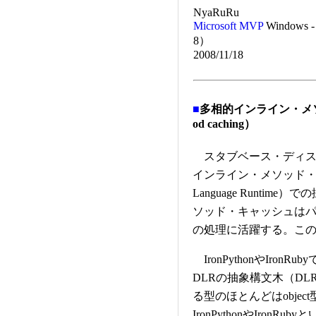
NyaRuRu
Microsoft MVP
Windows - 
8）
2008/11/18
■
多相的インライン・メソッド・
od caching）
スタブベース・ディスパ
インライン・メソッド・キ
Language Runti
ソッド・キャッシュはパフ
の処理に活躍する。こ
IronPythonやIro
DLRの抽象構文木（DL
る型のほとんどはobject
IronPythonやIro