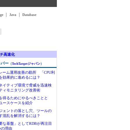
ge
Java
Database
チ高速化
ーパー
（
TechTargetジャパン
）
フレーム運用改善の勘所 「CPU利
を効果的に進めるには？
ネイティブ環境で脅威を迅速検
ティモニタリング改善術
果を得るためにやるべきことと
ユースケースを紹介
ージェントの落とし穴、ツールの
す混乱を解消するには？
重要な基盤」としてRDBが再注目
つの理由