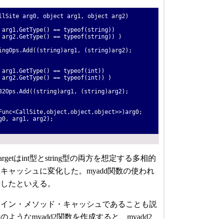
llSite arg0, object arg1, object arg2)
arg1.GetType() == typeof(string))
rg2.GetType() == typeof(string)) )
gOps.Add((string)arg1, (string)arg2);
arg1.GetType() == typeof(int))
rg2.GetType() == typeof(int)) )
Ops.Add((string)arg1, (string)arg2);
unc<CallSite,object,object,object>>)arg0;
0, arg1, arg2);
argetはint型とstring型の両方を想定する多相的
キャッシュに変化した。myadd関数の使われ
行したといえる。
イン・メソッド・キャッシュであることも説
ようなmyadd2関数を作成すると、myadd2