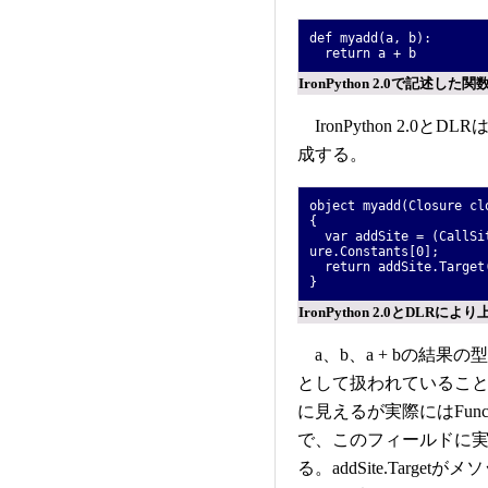
def myadd(a, b):
return a + b
IronPython 2.0で記述した関
IronPython 2.
成する。
object myadd(Closure cl
{
var addSite = (CallSit
ure.Constants[0];
return addSite.Target(
}
IronPython 2.0とDL
a、b、a + bの結果の
として扱われていることが分か
に見えるが実際にはFunc<CallS
で、このフィールドに
る。addSite.Tar