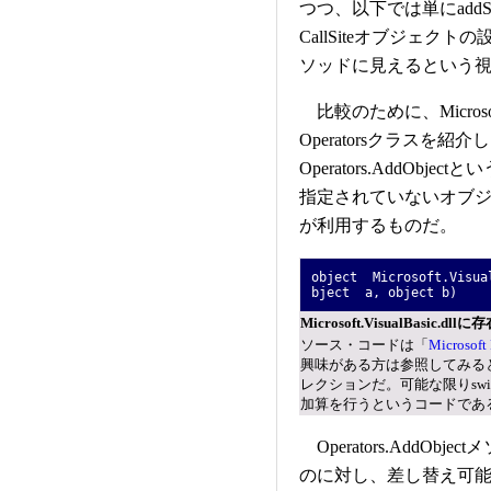
つつ、以下では単にaddSi
CallSiteオブジェク
ソッドに見えるという
比較のために、Microsoft
Operatorsクラスを紹介
Operators.AddO
指定されていないオブジェク
が利用するものだ。
object Microsoft.Visual
bject a, object b)
Microsoft.VisualBasic.d
ソース・コードは「
Microsoft
興味がある方は参照してみるとよ
レクションだ。可能な限りswi
加算を行うというコードであ
Operators.AddO
のに対し、差し替え可能とい