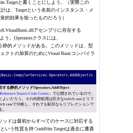
te.Targetと書くことにしよう。（実際この
トの設計は、Targetという名前のインスタンス・メ
視覚的効果を狙ったものだろう）
.VisualBasic.dllアセンブリに存在する
しよう。Operatorsクラスには、
bjectという静的メソッドがある。このメソッドは、型
トの加算のためにVisual Basicコンパイラ
Basic.CompilerServices.Operators.AddObject(o
llに存在する静的メソッドOperators.AddObject
 Reference Source Code Center
」で公開されているので、
いだろう。その内部処理は巨大なswitch caseとリフ
tch caseで分岐し、それでも駄目ならリフレクションで
る。
bjectメソッドは最初からすべてのケースに対応する
う性質を持つaddSite.Targetは過去に遭遇