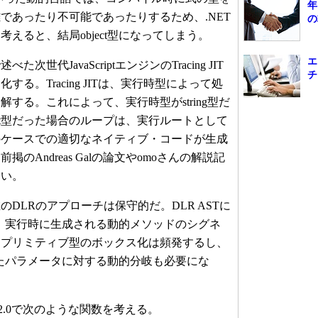
年
であったり不可能であったりするため、.NET
の
えると、結局object型になってしまう。
エ
代JavaScriptエンジンのTracing JIT
チ
る。Tracing JITは、実行時型によって処
する。これによって、実行時型がstring型だ
nt型だった場合のループは、実行ルートとして
のケースでの適切なネイティブ・コードが生成
のAndreas Galの論文やomoさんの解説記
たい。
DLRのアプローチは保守的だ。DLR ASTに
型は、実行時に生成される動的メソッドのシグネ
。プリミティブ型のボックス化は頻発するし、
取ったパラメータに対する動的分岐も必要にな
n 2.0で次のような関数を考える。