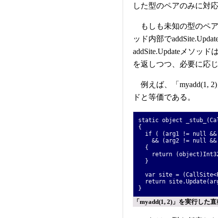
した型のペアのみに対
もしも未知の型のペアがad
ッド内部でaddSite.U
addSite.Updat
を返しつつ、必要に応
例えば、「myadd(1, 2
ドと等価である。
static object _stub_(Ca
{
if ( (arg1 != null && 
&& (arg2 != null && a
{
return (object)Int32O
}
var site = (CallSite<F
return site.Update(arg
}
「myadd(1, 2)」を実行した直