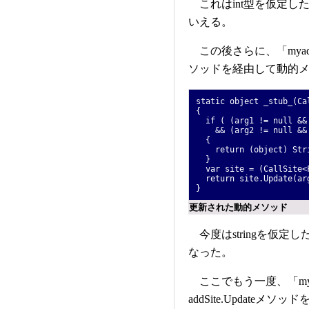
これはint型を仮定し
いえる。
この後さらに、「myadd("1
ソッドを経由して動的
static object _stub_(Ca
{
if ( (arg1 != null && 
&& (arg2 != null && a
{
return (object) Strin
}
var site = (CallSite<F
return site.Update(arg
}
更新された動的メソッド
今度はstringを仮
なった。
ここでもう一度、「mya
addSite.Updateメ