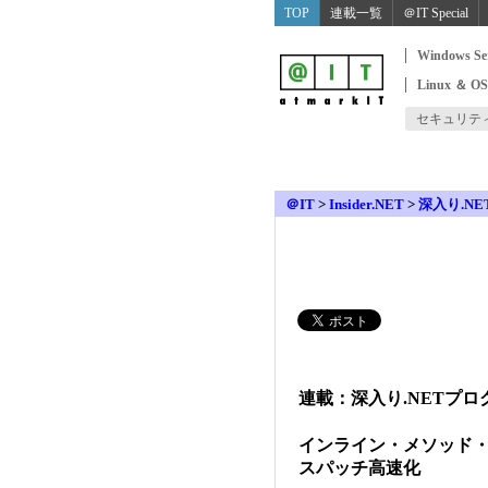
TOP
連載一覧
＠IT Special
Windows Se
Linux ＆ O
セキュリテ
＠IT
>
Insider.NET
>
深入り.N
連載：深入り.NETプロ
インライン・メソッド
スパッチ高速化