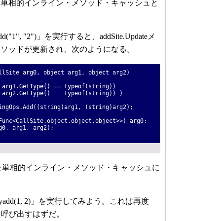
た単相的インライン・メソッド・キャッシュと
", "2")」を実行すると、addSite.Updateメ
メソッドが更新され、次のようになる。
llSite arg0, object arg1, object arg2)
arg1.GetType() == typeof(string))
rg2.GetType() == typeof(string)) )
gOps.Add((string)arg1, (string)arg2);
unc<CallSite,object,object,object>>) arg0;
0, arg1, arg2);
定した単相的インライン・メソッド・キャッシュに
dd(1, 2)」を実行してみよう。これは再度
ソッドを呼び出すはずだ。