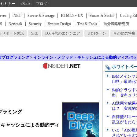
セミナー
eBook
ブログ
rver
.NET
Server & Storage
HTML5 + UX
Smart & Social
Coding Ed
SS
Network
Security
System Design
Test & Tools
自分戦略研究所
ィリポート裏話
SRE
DX時代のエンジニア
U＆Iターン
その他の特集
ETプログラミング
>
インライン・メソッド・キャッシュによる動的ディスパッ
ホワイトペ
IBMメイン
用料」最適化
動的クラウド
出、セキュリ
AI活用で成
は？ 実践的
グラミング
自律型AIエ
乱立がもたら
・キャッシュによる動的ディ
いま「AIの
されている3