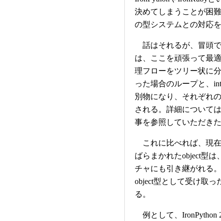
決めてしまうことが困難
の型システムとの対応を考
話はそれるが、冒頭で述べた次世
は、ここを頑張って最適化す
理フローをツリー状に分解
った場合のループと、i
別物になり、それぞれ
される。詳細については前掲
事を参照していただき
これに比べれば、現在の
ばらまかれたobject
チャにも引き継がれる
object型として受け
る。
例として、IronPytho