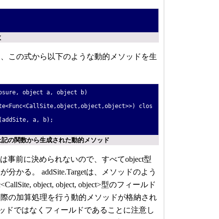
数
0とDLRは、この式から以下のような動的メソッドを生
osure, object a, object b)
e<Func<CallSite,object,object,object>>) clos
addSite, a, b);
Rにより上記の関数から生成された動的メソッド
型は事前に決められないので、すべてobject型
る。 addSite.Targetは、メソッドのよう
ite, object, object, object>型のフィールド
実際の加算処理を行う動的メソッドが格納され
getがメソッドではなくフィールドであることに注意し