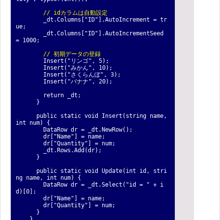
// idカラムは自動設定
_dt.Columns["ID"].AutoIncrement = tr
ue;
_dt.Columns["ID"].AutoIncrementSeed
= 1000;
// 初期データの登録
Insert("リンゴ", 5);
Insert("みかん", 10);
Insert("さくらんぼ", 3);
Insert("バナナ", 20);
return _dt;
}
public static void Insert(string name,
int num) {
DataRow dr = _dt.NewRow();
dr["Name"] = name;
dr["Quantity"] = num;
_dt.Rows.Add(dr);
}
public static void Update(int id, stri
ng name, int num) {
DataRow dr = _dt.Select("id = " + i
d)[0];
dr["Name"] = name;
dr["Quantity"] = num;
}
}