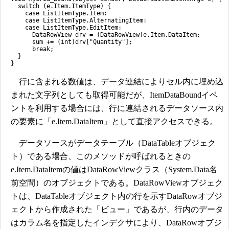
switch (e.Item.ItemType) {
case ListItemType.Item:
case ListItemType.AlternatingItem:
case ListItemType.EditItem:
DataRowView drv = (DataRowView)e.Item.DataItem;
sum += (int)drv["Quantity"];
break;
}
}
行に含まれる数値は、データ連結によりセル内に埋め込
まれた文字列としても取得可能だが、ItemDataBoundイベ
ントを利用する場合には、行に連結されるデータソース内
の要素に「e.Item.DataItem」として直接アクセスできる。
データソースがデータテーブル（DataTableオブジェク
ト）である場合、このメソッドが呼ばれるときの
e.Item.DataItemの値はDataRowViewクラス（System.Data名
前空間）のオブジェクトである。DataRowViewオブジェク
トは、DataTableオブジェクト内の行を示すDataRowオブジ
ェクトから作成された「ビュー」であるが、行内のデータ
はカラム名を指定したインデクサにより、DataRowオブジ