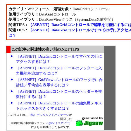
カテゴリ：
Webフォーム
処理対象：
DataGridコントロール
使用ライブラリ：
DataGridコントロール
使用ライブラリ：
DataRowViewクラス（System.Data名前空間）
関連TIPS：
［ASP.NET］DataGridコントロールで編集を可能にするに
関連TIPS：
［ASP.NET］DataGridコントロールですべての行にアクセ
は？
この記事と関連性の高い別の.NET TIPS
［ASP.NET］DataGridコントロールですべての行に
アクセスするには？
［ASP.NET］DataGridコントロールのフッターに入
力機能を追加するには？
［ASP.NET］GridViewコントロールのフッタ行に合
計値／平均値を表示するには？
［ASP.NET］DataGridコントロールのヘッダーを複
数行にするには？
［ASP.NET］DataGridコントロールの編集用テキス
トボックスを大きくするには？
このリストは、
（株）デジタルアドバンテージ
が
generated by
開発した
自動関連記事探索システム
Jigsaw（ジグソー）
により自動抽出したものです。