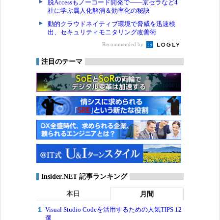
脱Accessもノーコード開発で――京セラなど4
社に学ぶ属人化解消＆効率化の秘訣
動的クラウドネイティブ環境で脅威を迅速検
出、セキュリティモニタリング改善術
Recommended by
注目のテーマ
Insider.NET 記事ランキング
本日
月間
Visual Studio Codeを活用するための人気TIPS 12
選