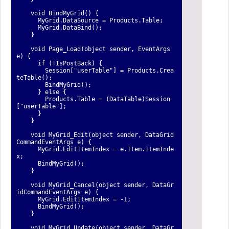
void BindMyGrid() {
MyGrid.DataSource = Products.Table;
MyGrid.DataBind();
}
void Page_Load(object sender, EventArgs
e) {
if (!IsPostBack) {
Session["userTable"] = Products.Crea
teTable();
BindMyGrid();
} else {
Products.Table = (DataTable)Session
["userTable"];
}
}
void MyGrid_Edit(object sender, DataGrid
CommandEventArgs e) {
MyGrid.EditItemIndex = e.Item.ItemInde
x;
BindMyGrid();
}
void MyGrid_Cancel(object sender, DataGr
idCommandEventArgs e) {
MyGrid.EditItemIndex = -1;
BindMyGrid();
}
void MyGrid_Update(object sender, DataGr