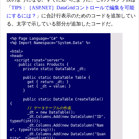
「
TIPS：［ASP.NET］DataGridコントロールで編集を可能
にするには？
」に合計行表示のためのコードを追加してい
る。太字で示している部分が追加したコードだ。
<%@ Page Language="C#" %>
<%@ Import Namespace="System.Data" %>
<html>
<head>
<script runat="server">
public class Products {
private static DataTable _dt;
public static DataTable Table {
get { return _dt; }
set { _dt = value; }
}
public static DataTable CreateTable()
{
// データテーブルの作成
_dt = new DataTable();
_dt.Columns.Add(new DataColumn("ID",
typeof(int)));
_dt.Columns.Add(new DataColumn("Nam
e", typeof(string)));
_dt.Columns.Add(new DataColumn("Quan
tity", typeof(int)));