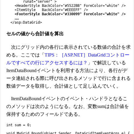
runat="server" >
<HeaderStyle BackColor="#5522BB" ForeColor="white" />
<ItemStyle BackColor="#EEEEFF" />
<FooterStyle BackColor="#330099" ForeColor="white" />
……
</asp:DataGrid>
セルの値から合計値を算出
次にグリッド内の各行に表示されている数値の合計を求
める。ここでは「
TIPS：［ASP.NET］DataGridコントロー
ルですべての行にアクセスするには？
」で解説している
ItemDataBoundイベントを利用する方法により、各行がデ
ータ連結される際に呼び出されるメソッドで行に含まれる
数値データを取得し、合計値として足し込んでいく。
ItemDataBoundイベントのイベント・ハンドラとなるこ
のメソッドは次のようになる。なお、変数sumは合計値を
保持するためのフィールドである。
int sum = 0;
void MyGrid_Bound(object Sender, DataGridItemEventArgs e) {