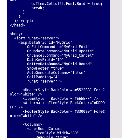
e.Item.Cells[2].Font.Bold = true;
break;
}
}
</script>
</head>
<body>
<form runat="server">
<asp:DataGrid id="MyGrid"
OnEditCommand ="MyGrid_Edit"
OnUpdateCommand="MyGrid_Update"
OnCancelCommand="MyGrid_Cancel"
DataKeyField="ID"
OnItemDataBound="MyGrid_Bound"
ShowFooter="true"
AutoGenerateColumns="false"
CellPadding="4"
runat="server" >
<HeaderStyle BackColor="#5522BB" ForeC
olor="white" />
<ItemStyle BackColor="#EEEEFF" />
<AlternatingItemStyle BackColor="#DDDD
FF" />
<FooterStyle BackColor="#330099" ForeC
olor="white" />
<Columns>
<asp:BoundColumn
ItemStyle-Width="80"
ReadOnly="true"