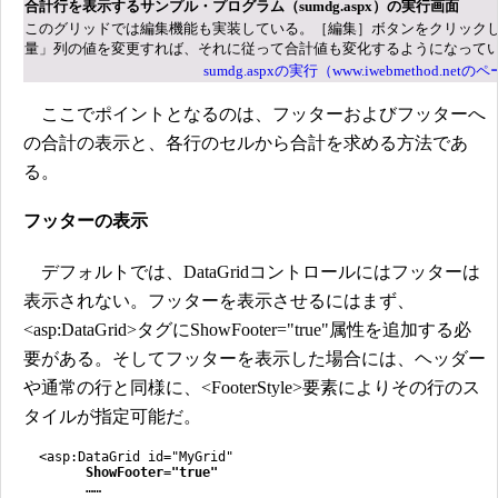
合計行を表示するサンプル・プログラム（sumdg.aspx）の実行画面
このグリッドでは編集機能も実装している。［編集］ボタンをクリック
量」列の値を変更すれば、それに従って合計値も変化するようになって
sumdg.aspxの実行（www.iwebmethod.netの
ここでポイントとなるのは、フッターおよびフッターへ
の合計の表示と、各行のセルから合計を求める方法であ
る。
フッターの表示
デフォルトでは、DataGridコントロールにはフッターは
表示されない。フッターを表示させるにはまず、
<asp:DataGrid>タグにShowFooter="true"属性を追加する必
要がある。そしてフッターを表示した場合には、ヘッダー
や通常の行と同様に、<FooterStyle>要素によりその行のス
タイルが指定可能だ。
<asp:DataGrid id="MyGrid"
ShowFooter="true"
……