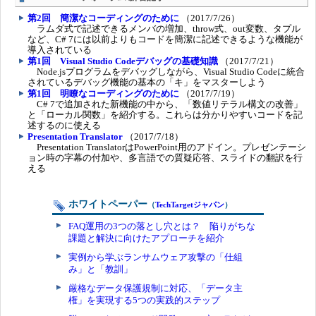
第2回 簡潔なコーディングのために
（2017/7/26）
ラムダ式で記述できるメンバの増加、throw式、out変数、タプル
など、C# 7には以前よりもコードを簡潔に記述できるような機能が
導入されている
第1回 Visual Studio Codeデバッグの基礎知識
（2017/7/21）
Node.jsプログラムをデバッグしながら、Visual Studio Codeに統合
されているデバッグ機能の基本の「キ」をマスターしよう
第1回 明瞭なコーディングのために
（2017/7/19）
C# 7で追加された新機能の中から、「数値リテラル構文の改善」
と「ローカル関数」を紹介する。これらは分かりやすいコードを記
述するのに使える
Presentation Translator
（2017/7/18）
Presentation TranslatorはPowerPoint用のアドイン。プレゼンテーシ
ョン時の字幕の付加や、多言語での質疑応答、スライドの翻訳を行
える
ホワイトペーパー
（
TechTargetジャパン
）
FAQ運用の3つの落とし穴とは？ 陥りがちな
課題と解決に向けたアプローチを紹介
実例から学ぶランサムウェア攻撃の「仕組
み」と「教訓」
厳格なデータ保護規制に対応、「データ主
権」を実現する5つの実践的ステップ