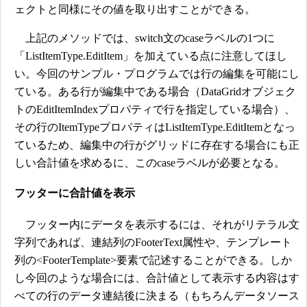
ェクトと同様にその値を取り出すことができる。
上記のメソッドでは、switch文のcaseラベルの1つに
「ListItemType.EditItem」を加えている点に注意してほし
い。今回のサンプル・プログラムでは行の編集を可能にし
ている。ある行が編集中である場合（DataGridオブジェク
トのEditItemIndexプロパティで行を指定している場合）、
その行のItemTypeプロパティはListItemType.EditItemとなっ
ているため、編集中の行がグリッドに存在する場合にも正
しい合計値を求めるに、このcaseラベルが必要となる。
フッターに合計値を表示
フッター内にデータを表示するには、それがリテラル文
字列であれば、連結列のFooterText属性や、テンプレート
列の<FooterTemplate>要素で記述することができる。しか
し今回のような場合には、合計値として表示する内容はす
べての行のデータ連結後に決まる（もちろんデータソース