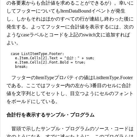
の各要素からも合計値を求めることができるが）。幸いに
してフッターについてもItemDataBoundイベントが発生
し、しかもそれはほかのすべての行が連結し終わった後に
発生する。よってフッターに合計値を表示するには、次の
ようなcaseラベルとコードを上記のswitch文に追加すれば
よい。
case ListItemType.Footer:
e.Item.Cells[2].Text = "合計：" + sum;
e.Item.Cells[2].Font.Bold = true;
break;
フッターのItemTypeプロパティの値はListItemType.Footer
である。ここではフッター内の左から3番目のセルに合計
値を文字列としてセットし、目立つようにセルのフォント
をボールドにしている。
合計行を表示するサンプル・プログラム
冒頭で示したサンプル・プログラムのソース・コードは
次のようになる。すでに述べたように、このプログラムは