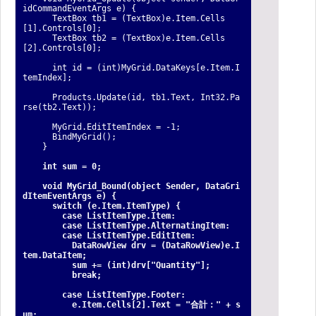
idCommandEventArgs e) {
TextBox tb1 = (TextBox)e.Item.Cells
[1].Controls[0];
TextBox tb2 = (TextBox)e.Item.Cells
[2].Controls[0];
int id = (int)MyGrid.DataKeys[e.Item.I
temIndex];
Products.Update(id, tb1.Text, Int32.Pa
rse(tb2.Text));
MyGrid.EditItemIndex = -1;
BindMyGrid();
}
int sum = 0;
void MyGrid_Bound(object Sender, DataGri
dItemEventArgs e) {
switch (e.Item.ItemType) {
case ListItemType.Item:
case ListItemType.AlternatingItem:
case ListItemType.EditItem:
DataRowView drv = (DataRowView)e.I
tem.DataItem;
sum += (int)drv["Quantity"];
break;
case ListItemType.Footer:
e.Item.Cells[2].Text = "合計：" + s
um;