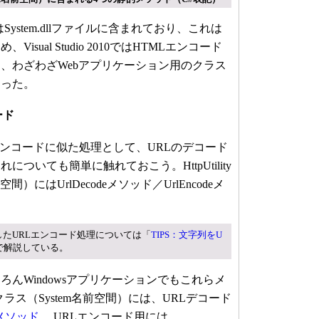
スはSystem.dllファイルに含まれており、これは
sual Studio 2010ではHTMLエンコード
、わざわざWebアプリケーション用のクラス
なった。
ード
ンコードに似た処理として、URLのデコード
ついても簡単に触れておこう。HttpUtility
空間）にはUrlDecodeメソッド／UrlEncodeメ
。
利用したURLエンコード処理については「
TIPS：文字列をU
で解説している。
んWindowsアプリケーションでもこれらメ
クラス（System名前空間）には、URLデコード
ng メソッド
、URLエンコード用には