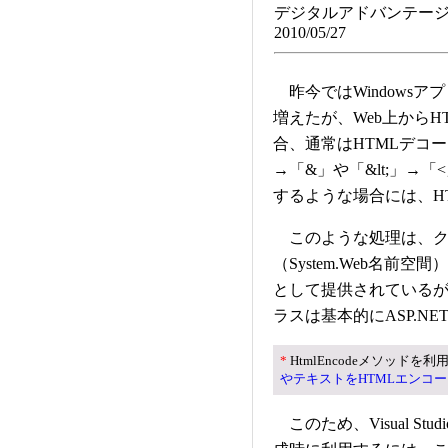
デジタルアドバンテージ
2010/05/27
昨今ではWindowsア
増えたが、Web上から
合、通常はHTMLデコー
→「&」や「&lt;」→
するような場合には、H
このような処理は、クラス・
（System.Web名前空間）
として提供されている
ラスは基本的にASP.NE
*
HtmlEncodeメソッド
やテキストをHTMLエンコ
このため、Visual Stu