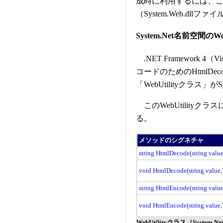
成時に利用するには、
（System.Web.dl
System.Net名前空間のWe
.NET Framework 4（
コードのためのHtmlDec
「WebUtilityクラス
このWebUtility
る。
メソッドのシグネチャ
string HtmlDecode(string value
void HtmlDecode(string value,
string HtmlEncode(string value
void HtmlEncode(string value,
WebUtilityクラス（Sys