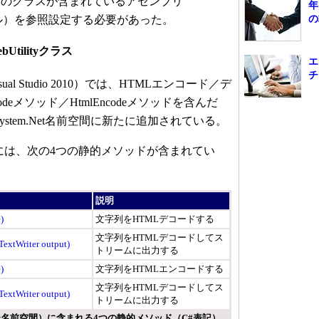
このクラスが含まれているアセンブリ
年
の
lファイル）を参照設定する必要があった。
bUtilityクラス
エ
チ
Visual Studio 2010）では、HTMLエンコード／デ
odeメソッド／HtmlEncodeメソッドを含んだ
」がSystem.Net名前空間に新たに追加されている。
クラスには、次の4つの静的メソッドが含まれてい
説明
)
文字列をHTMLデコードする
文字列をHTMLデコードしてス
TextWriter output)
トリームに出力する
)
文字列をHTMLエンコードする
文字列をHTMLデコードしてス
TextWriter output)
トリームに出力する
tem.Net名前空間）に含まれる4つの静的メソッド（C#表記）