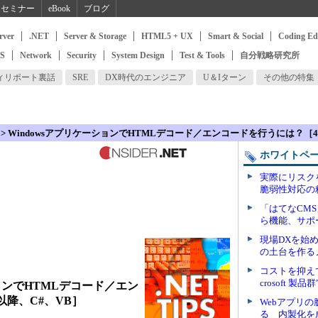
セミナー
eBook
ブログ
rver
.NET
Server & Storage
HTML5 + UX
Smart & Social
Coding Ed
SS
Network
Security
System Design
Test & Tools
自分戦略研究所
ィリポート裏話
SRE
DX時代のエンジニア
U＆Iターン
その他の特集
> WindowsアプリケーションでHTMLデコード／エンコードを行うには？［4
ホワイトペ
実際にリスク
脆弱性対応の
「はてなCM
ら機能、サポ
現場DXを始め
の土台を作る
コストを抑え
crosoft 製品
ションでHTMLデコード／エン
以降、C#、VB］
Webアプリ
る 内製化を