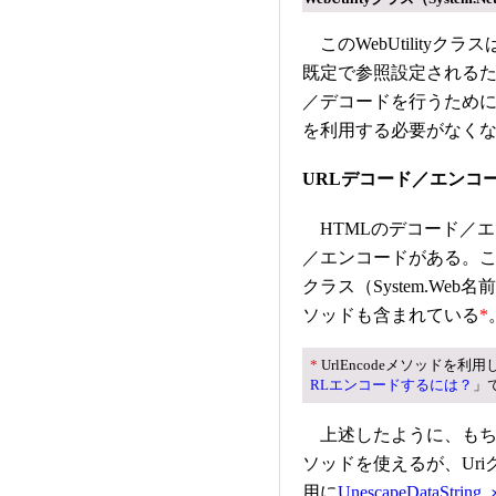
このWebUtilityクラ
既定で参照設定されるため、Vi
／デコードを行うために
を利用する必要がなく
URLデコード／エンコ
HTMLのデコード／エ
／エンコードがある。これに
クラス（System.Web名前
ソッドも含まれている
*
*
UrlEncodeメソッドを
RLエンコードするには？
」
上述したように、もちろ
ソッドを使えるが、Uri
用に
UnescapeDataStri