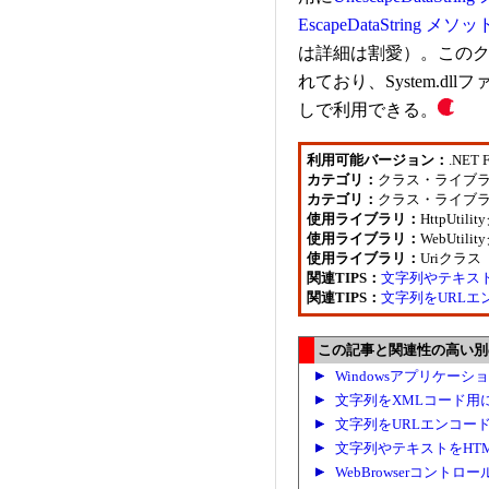
EscapeDataString メソッ
は詳細は割愛）。このクラスは
れており、System.d
しで利用できる。
利用可能バージョン：
.NET 
カテゴリ：
クラス・ライブ
カテゴリ：
クラス・ライブ
使用ライブラリ：
HttpUti
使用ライブラリ：
WebUtil
使用ライブラリ：
Uriクラス
関連TIPS：
文字列やテキスト
関連TIPS：
文字列をURLエ
この記事と関連性の高い別の.
Windowsアプリケーシ
文字列をXMLコード用
文字列をURLエンコー
文字列やテキストをHT
WebBrowserコン