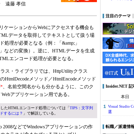
 遠藤 孝信
注目のテーマ
プリケーションからWebにアクセスする機会も
HTMLデータを取得してテキストとして扱う場
ド処理が必要となる（例：「&amp;」
「<」などの変換）。逆に、HTMLデータを生成
TMLエンコード処理が必要となる。
ライブラリでは、HttpUtilityクラス
のHtmlDecodeメソッド／HtmlEncodeメソッド
Insider.NE
が
*
、名前空間名からも分かるように、このク
T Webアプリケーション用である。
本日
Visual Stu
を利用したHTMLエンコード処理については「
TIPS：文字列
選
ードするには？
」で解説している。
dio 2008などでWindowsアプリケーションの作
転職／派遣情