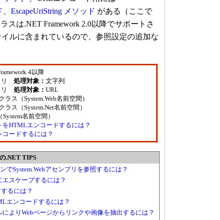
ド
、
EscapeUriString メソッド
がある（ここで
.NET Framework 2.0以降でサポートさ
llファイルに含まれているので、参照設定の追加な
Framework 4以降
ラリ
処理対象：
文字列
ラリ
処理対象：
URL
lityクラス（System.Web名前空間）
ityクラス（System.Net名前空間）
（System名前空間）
をHTMLエンコードするには？
ンコードするには？
NET TIPS
ョンでSystem.Webアセンブリを参照するには？
にエスケープするには？
ドするには？
MLエンコードするには？
トロールによりWebページからリンクや画像を抽出するには？