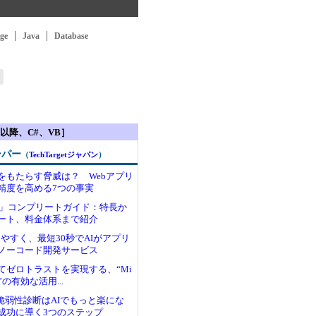
ge
Java
Database
以降、C#、VB］
ーパー
（
TechTargetジャパン
）
をもたらす脅威は？ Webアプリ
精度を高める7つの事実
S」コンプリートガイド：特長か
ート、料金体系まで紹介
やすく、最短30秒でAIがアプリ
ノーコード開発サービス
てゼロトラストを実現する、“Mi
群”の有効な活用...
の脆弱性診断はAIでもっと楽にな
成功に導く3つのステップ