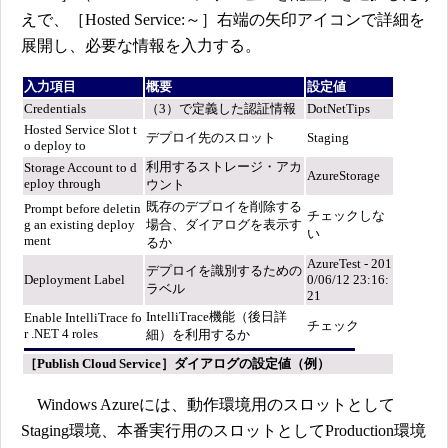
えで、［Hosted Service:～］右端の矢印アイコンで詳細を
展開し、必要な情報を入力する。
入力項目
概要
設定値
Credentials
（3）で定義した認証情報
DotNetTips
Hosted Service Slot t
デプロイ先のスロット
Staging
o deploy to
利用するストレージ・アカ
Storage Account to d
AzureStorage
eploy through
ウント
既存のデプロイを削除する
Prompt before deletin
チェックしな
g an existing deploy
場合、ダイアログを表示す
い
ment
るか
AzureTest - 201
デプロイを識別するための
Deployment Label
0/06/12 23:16:
ラベル
21
IntelliTrace機能（後日詳
Enable IntelliTrace fo
チェック
r .NET 4 roles
細）を利用するか
［Publish Cloud Service］ダイアログの設定値（例）
Windows Azureには、動作環境用のスロットとして
Staging環境、本番実行用のスロットとしてProduction環境