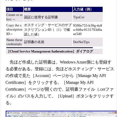
項目
概要
入力値（例）
Create or se
認証に使用する証明書
TipsCer
lect ～
ホスティング・サービスのサブ
Copy the s
9590e755-h39g-4z8
ubscription
スクリプションID（（1）で確
u-948a-9131793d0a
ID～
ae5d0
認した値）
Name these
証明書の名前
DotNetTips
credentials
［Cloud Service Management Authentication］ダイアログ
先ほど作成した証明書は、Windows Azure側にも登録す
る必要がある。登録には、先ほどホスティング・サービス
の作成で見た［Account］ページから［Manage My API
Certificates］をクリックする。［Manage My API
Certificates］ページが開くので、証明書ファイル（.cerファ
イル）のパスを入力して、［Upload］ボタンをクリックす
る。