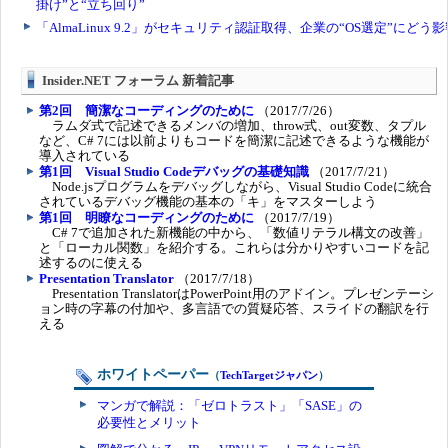
Insider.NET フォーラム 新着記事
第2回 簡潔なコーディングのために
（2017/7/26）
ラムダ式で記述できるメンバの増加、throw式、out変数、タプル
など、C# 7には以前よりもコードを簡潔に記述できるような機能が
導入されている
第1回 Visual Studio Codeデバッグの基礎知識
（2017/7/21）
Node.jsプログラムをデバッグしながら、Visual Studio Codeに統合
されているデバッグ機能の基本の「キ」をマスターしよう
第1回 明瞭なコーディングのために
（2017/7/19）
C# 7で追加された新機能の中から、「数値リテラル構文の改善」
と「ローカル関数」を紹介する。これらは分かりやすいコードを記
述するのに使える
Presentation Translator
（2017/7/18）
Presentation TranslatorはPowerPoint用のアドイン。プレゼンテーシ
ョン時の字幕の付加や、多言語での質疑応答、スライドの翻訳を行
える
ホワイトペーパー
（
TechTargetジャパン
）
マンガで解説：「ゼロトラスト」「SASE」の
必要性とメリット