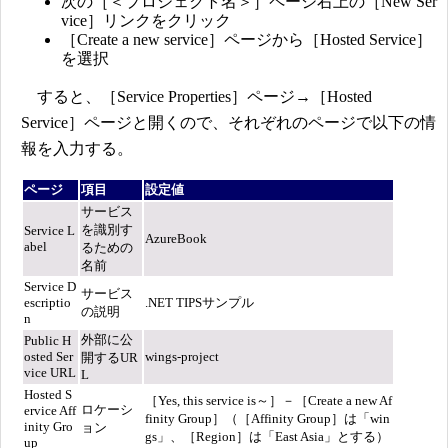
次の［＜プロジェクト名＞］ページ右上の［New Ser
vice］リンクをクリック
［Create a new service］ページから［Hosted Service］
を選択
すると、［Service Properties］ページ→［Hosted
Service］ページと開くので、それぞれのページで以下の情
報を入力する。
ページ
項目
設定値
サービス
を識別す
Service L
AzureBook
abel
るための
名前
Service D
サービス
escriptio
.NET TIPSサンプル
の説明
n
外部に公
Public H
osted Ser
wings-project
開するUR
vice URL
L
Hosted S
［Yes, this service is～］－［Create a new Af
ロケーシ
ervice Aff
finity Group］（［Affinity Group］は「win
inity Gro
ョン
gs」、［Region］は「East Asia」とする）
up