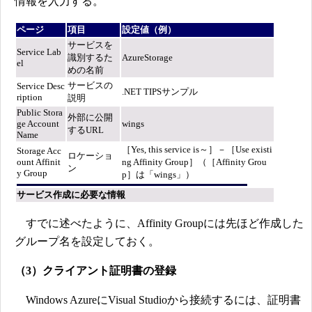
情報を入力する。
ページ
項目
設定値（例）
サービスを
Service Lab
識別するた
AzureStorage
el
めの名前
サービスの
Service Desc
.NET TIPSサンプル
ription
説明
Public Stora
外部に公開
ge Account
wings
するURL
Name
［Yes, this service is～］－［Use existi
Storage Acc
ロケーショ
ount Affinit
ng Affinity Group］（［Affinity Grou
ン
y Group
p］は「wings」）
サービス作成に必要な情報
すでに述べたように、Affinity Groupには先ほど作成した
グループ名を設定しておく。
（3）クライアント証明書の登録
Windows AzureにVisual Studioから接続するには、証明書