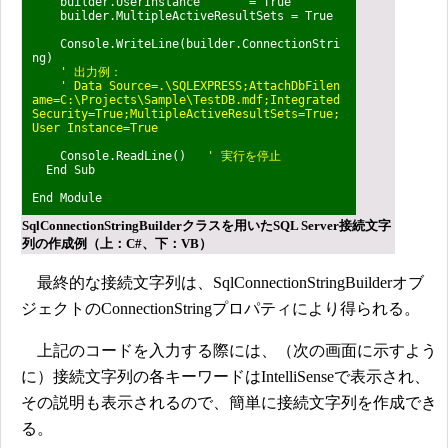
builder.UserInstance = True
builder.MultipleActiveResultSets = True
Console.WriteLine(builder.ConnectionStri
ng)
' 出力例：
' Data Source=.\SQLEXPRESS;AttachDbFilen
ame=C:\Projects\Sample\TestDB.mdf;
Integrated
Security=True;MultipleActiveResultSets=True;
User Instance=True
Console.ReadLine()
' 実行を停止
End Sub
End Module
SqlConnectionStringBuilderクラスを用いたSQL Server接続文字
列の作成例（上：C#、下：VB）
最終的な接続文字列は、SqlConnectionStringBuilderオブ
ジェクトのConnectionStringプロパティにより得られる。
上記のコードを入力する際には、（次の画面に示すよう
に）接続文字列の各キーワードはIntelliSenseで表示され、
その説明も表示されるので、簡単に接続文字列を作成でき
る。