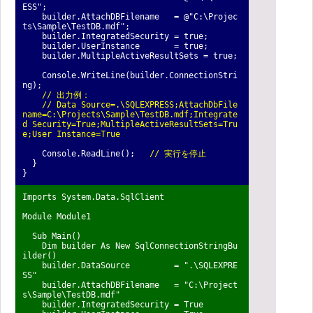
ESS";
builder.AttachDBFilename = @"C:\Projec
ts\Sample\TestDB.mdf";
builder.IntegratedSecurity = true;
builder.UserInstance = true;
builder.MultipleActiveResultSets = true;
Console.WriteLine(builder.ConnectionStri
ng);
// 出力例：
// Data Source=.\SQLEXPRESS;AttachDbFile
name=C:\Projects\Sample\TestDB.mdf;
Integrate
d Security=True;MultipleActiveResultSets=Tru
e;User Instance=True
Console.ReadLine();
// 実行を停止
}
}
Imports System.Data.SqlClient
Module Module1
Sub Main()
Dim builder As New SqlConnectionStringBu
ilder()
builder.DataSource = ".\SQLEXPRE
SS"
builder.AttachDBFilename = "C:\Project
s\Sample\TestDB.mdf"
builder.IntegratedSecurity = True