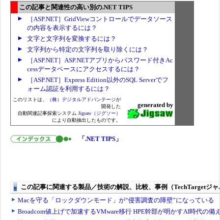
この記事と関連性の高い別の.NET TIPS
［ASP.NET］GridViewコントロールでデータソース
の内容を表示するには？
文字と文字列を変換するには？
文字列から特定の文字列を取り除くには？
［ASP.NET］ASP.NETアプリからパスワード付きAc
cessデータベースにアクセスするには？
［ASP.NET］Express Edition以外のSQL Serverでフ
ォーム認証を利用するには？
このリストは、
（株）デジタルアドバンテージ
が
generated by
開発した
自動関連記事探索システム
Jigsaw（ジグソー）
により自動抽出したものです。
「.NET TIPS」