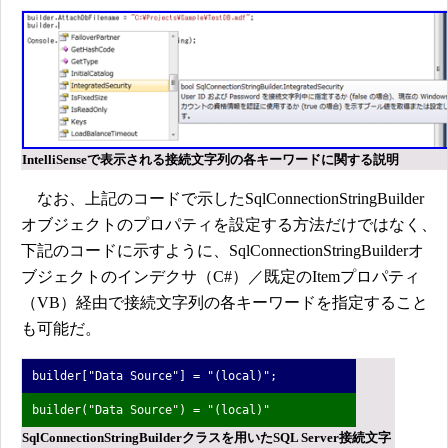
IntelliSenseで表示される接続文字列の各キーワードに関する説明
なお、上記のコードで示したSqlConnectionStringBuilder
オブジェクトのプロパティを設定する方法だけではなく、
下記のコードに示すように、SqlConnectionStringBuilderオ
ブジェクトのインデクサ（C#）／既定のItemプロパティ
（VB）経由で接続文字列の各キーワードを指定すること
も可能だ。
builder["Data Source"] = "(local)";
builder("Data Source") = "(local)"
SqlConnectionStringBuilderクラスを用いたSQL Server接続文字