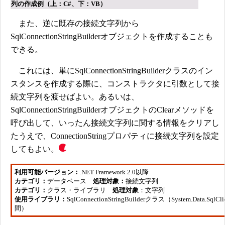
列の作成例（上：C#、下：VB）
また、逆に既存の接続文字列から
SqlConnectionStringBuilderオブジェクトを作成することも
できる。
これには、単にSqlConnectionStringBuilderクラスのイン
スタンスを作成する際に、コンストラクタに引数として接
続文字列を渡せばよい。あるいは、
SqlConnectionStringBuilderオブジェクトのClearメソッドを
呼び出して、いったん接続文字列に関する情報をクリアし
たうえで、ConnectionStringプロパティに接続文字列を設定
してもよい。
利用可能バージョン：
.NET Framework 2.0以降
カテゴリ：
データベース
処理対象：
接続文字列
カテゴリ：
クラス・ライブラリ
処理対象
：文字列
使用ライブラリ：
SqlConnectionStringBuilderクラス（System.Data.SqlC
間）