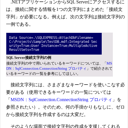
.NETアプリケーションからSQL Serverにアクセスするに
は、接続に関する情報を1つの文字列にまとめた「接続文
字列」が必要になる。例えば、次の文字列は接続文字列の
一例である。
Data Source=.\SQLEXPRESS;AttachDbFilename=
C:\Projects\Sample\TestDB.mdf;
Integrated Sec
urity=True;User Instance=True;MultipleActive
ResultSets=True
SQL Server接続文字列の例
接続文字列の中で用いられているキーワードについては、「
MS
DN：SqlConnection.ConnectionString プロパティ
」で紹介されて
いるキーワードの一覧を参考にしてほしい。
接続文字列には、さまざまなキーワードを使いこなす必
要がある（使用できるキーワードの一覧については
「
MSDN：SqlConnection.ConnectionString プロパティ
」を
参照されたい）。そのため、何の手掛かりもなしに、ゼロ
から接続文字列を作成するのは大変だ。
そのような場面で接続文字列の作成を支援してくれる