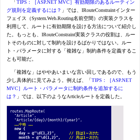
「
TIPS：［ASP.NET MVC］有効期限のあるルーティン
グ規則を定義するには？
」では、IRouteConstraintインター
フェイス（System.Web.Routing名前空間）の実装クラスを
利用して、ルートに有効期限を設ける方法について紹介し
た。もっとも、IRouteConstraint実装クラスの役割は、ルー
トそのものに対して制約を設けるばかりではない。ルー
ト・パラメータに対する「複雑な」制約条件を定義するこ
とも可能だ。
「複雑な」はややあいまいな言い回しであるので、もう
少し具体的に見てみよう。例えば、「
TIPS：［ASP.NET
MVC］ルート・パラメータに制約条件を追加するに
は？
」では、以下のようなArticleルートを定義した。
routes.MapRoute(
"Article",
"Article/{day}/{month}/{year}",
……中略 ……
new {
day = @"\d{1,2}",
// 日は1～2けた
month = @"\d{1,2}",
// 月は1～2けた