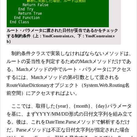
' 解析に失敗した場合、ルートは無効
Return False
End Try
Return True
End Function
End Class
ルート・パラメータに渡された日付が妥当であるかをチェック
する制約条件（上：YmdConstraint.cs、下：YmdConstraint.v
b）
制約条件クラスで実装しなければならないメソッドは、
ルートの妥当性を判定するためのMatchメソッドだけであ
る。Matchメソッドの中でルート・パラメータにアクセス
するには、Matchメソッドの第4引数として渡される
RouteValueDictionaryオブジェクト（System.Web.Routing名
前空間）にアクセスすればよい。
ここでは、取得した{year}、{month}、{day}パラメータ
を基に、まずYYYY/MM/DD形式の日付文字列を組み立て
る。後は、これをDateTime.Parseメソッドで解析するだけ
だ。Parseメソッドは不正な日付文字列が指定された場合