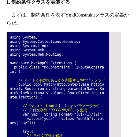
1. 制約条件クラスを実装する
まずは、制約条件を表すYmdConstraintクラスの定義か
らだ。
using System;
using System.Collections.Generic;
using System.Linq;
using System.Web;
using System.Web.Routing;
namespace MvcAppCs.Extensions {
public class YmdConstraint : IRouteConstra
int {
// ルートが有効であるかを判定するMatchメソッド
public bool Match(HttpContextBase httpCo
ntext, Route route, string parameterName, Ro
uteValueDictionary values, RouteDirection ro
uteDirection) {
// {year}、{month}、{day}パラメータから
// 日付文字列「YYYY/MM/DD」を生成
var ymd = String.Format("{0}/{1}/{2}",
values["year"], values["month"], val
ues["day"]);
try {
// 日付文字列を解析