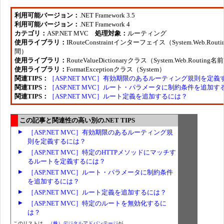
利用可能バージョン：
.NET Framework 3.5
利用可能バージョン：
.NET Framework 4
カテゴリ：
ASP.NET MVC
処理対象：
ルーティング
使用ライブラリ：
IRouteConstraintインターフェイス（System.Web.Rou
間）
使用ライブラリ：
RouteValueDictionaryクラス（System.Web.Routin
使用ライブラリ：
FormatExceptionクラス（System）
関連TIPS：
［ASP.NET MVC］有効期限のあるルーティング規則を定
関連TIPS：
［ASP.NET MVC］ルート・パラメータに制約条件を追加す
関連TIPS：
［ASP.NET MVC］ルート定義を追加するには？
この記事と関連性の高い別の.NET TIPS
［ASP.NET MVC］有効期限のあるルーティング規
則を定義するには？
［ASP.NET MVC］特定のHTTPメソッドにマッチす
るルートを定義するには？
［ASP.NET MVC］ルート・パラメータに制約条件
を追加するには？
［ASP.NET MVC］ルート定義を追加するには？
［ASP.NET MVC］特定のルートを無効化するに
は？
このリストは、
（株）デジタルアドバンテージ
が