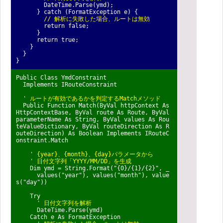
DateTime.Parse(ymd);
} catch (FormatException e) {
// 解析に失敗した場合、ルートは無効
return false;
}
return true;
}
}
}
Public Class YmdConstraint
Implements IRouteConstraint
' ルートが有効であるかを判定するMatchメソッド
Public Function Match(ByVal httpContext As
HttpContextBase, ByVal route As Route, ByVal
parameterName As String, ByVal values As Rou
teValueDictionary, ByVal routeDirection As R
outeDirection) As Boolean Implements IRouteC
onstraint.Match
' {year}、{month}、{day}パラメータから
' 日付文字列「YYYY/MM/DD」を生成
Dim ymd = String.Format("{0}/{1}/{2}", _
values("year"), values("month"), value
s("day"))
Try
' 日付文字列を解析
DateTime.Parse(ymd)
Catch e As FormatException