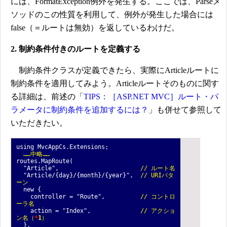
には、FormatException例外を発生する。ここでは、Parseメ
ソッドのこの性質を利用して、例外が発生した場合には
false（＝ルートは無効）を返しているわけだ。
2. 制約条件付きのルートを定義する
制約条件クラスが定義できたら、実際にArticleルートに
制約条件を適用してみよう。Articleルートそのものに関す
る詳細は、前述の「
TIPS：［ASP.NET MVC］ルート・パ
ラメータに制約条件を追加するには？
」も併せて参照して
いただきたい。
using MvcAppCs.Extensions;
……中略……
routes.MapRoute(
"Article",
// ルート名
"Article/{day}/{month}/{year}",
// URIパタ
ーン
new {
controller = "Route",
// コントロ
ーラ名
action = "Index",
// アクショ
ン名（
*
1
）
},