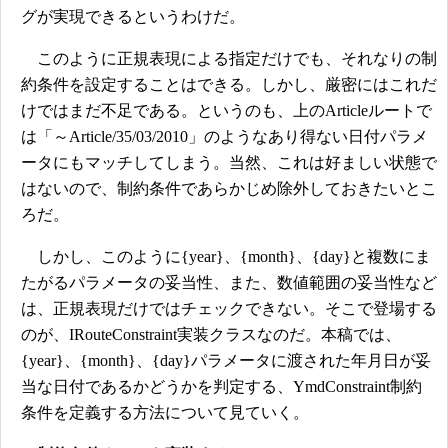
グが実現できるというわけだ。
このように正規表現による指定だけでも、それなりの制
約条件を設定することはできる。しかし、厳密にはこれだ
けではまだ不足である。というのも、上のArticleルートで
は「～Article/35/03/2010」のようなあり得ない日付パラメ
ータにもマッチしてしまう。当然、これは好ましい状態で
はないので、制約条件であらかじめ除外しておきたいとこ
ろだ。
しかし、このように{year}、{month}、{day}と複数にま
たがるパラメータの妥当性、また、数値範囲の妥当性など
は、正規表現だけではチェックできない。そこで登場する
のが、IRouteConstraint実装クラスなのだ。本稿では、
{year}、{month}、{day}パラメータに渡された年月日が妥
当な日付であるかどうかを判定する、YmdConstraint制約
条件を定義する方法について見ていく。