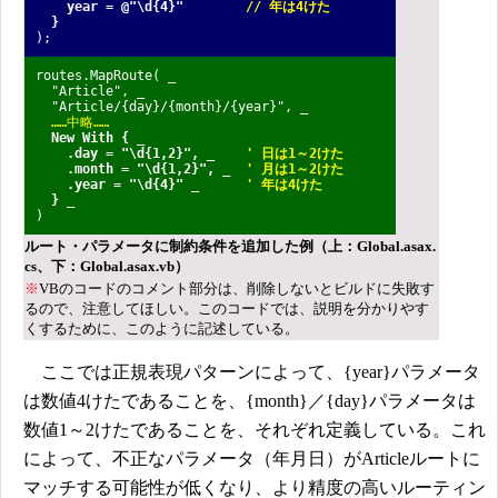
year = @"\d{4}"
// 年は4けた
}
);
routes.MapRoute( _
"Article", _
"Article/{day}/{month}/{year}", _
……中略……
New With { _
.day = "\d{1,2}", _
' 日は1～2けた
.month = "\d{1,2}", _
' 月は1～2けた
.year = "\d{4}" _
' 年は4けた
}
_
)
ルート・パラメータに制約条件を追加した例（上：Global.asax.
cs、下：Global.asax.vb）
※
VBのコードのコメント部分は、削除しないとビルドに失敗す
るので、注意してほしい。このコードでは、説明を分かりやす
くするために、このように記述している。
ここでは正規表現パターンによって、{year}パラメータ
は数値4けたであることを、{month}／{day}パラメータは
数値1～2けたであることを、それぞれ定義している。これ
によって、不正なパラメータ（年月日）がArticleルートに
マッチする可能性が低くなり、より精度の高いルーティン