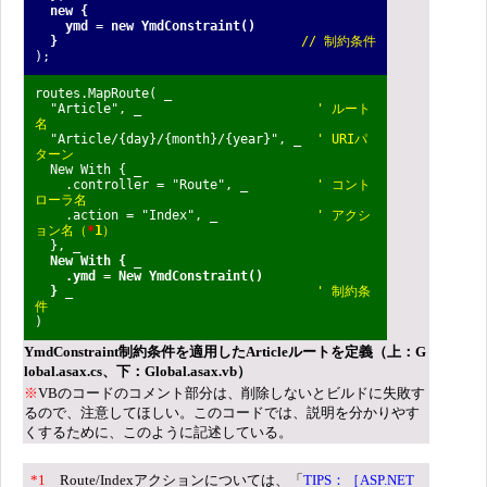
new {
ymd = new YmdConstraint()
}
// 制約条件
);
routes.MapRoute( _
"Article", _
' ルート
名
"Article/{day}/{month}/{year}", _
' URIパ
ターン
New With { _
.controller = "Route", _
' コント
ローラ名
.action = "Index", _
' アクシ
ョン名（
*
1
）
}, _
New With { _
.ymd = New YmdConstraint()
}
_
' 制約条
件
)
YmdConstraint制約条件を適用したArticleルートを定義（上：G
lobal.asax.cs、下：Global.asax.vb）
※
VBのコードのコメント部分は、削除しないとビルドに失敗す
るので、注意してほしい。このコードでは、説明を分かりやす
くするために、このように記述している。
*1
Route/Indexアクションについては、「
TIPS：［ASP.NET