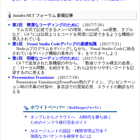
Insider.NET フォーラム 新着記事
第2回 簡潔なコーディングのために
（2017/7/26）
ラムダ式で記述できるメンバの増加、throw式、out変数、タプル
など、C# 7には以前よりもコードを簡潔に記述できるような機能が
導入されている
第1回 Visual Studio Codeデバッグの基礎知識
（2017/7/21）
Node.jsプログラムをデバッグしながら、Visual Studio Codeに統合
されているデバッグ機能の基本の「キ」をマスターしよう
第1回 明瞭なコーディングのために
（2017/7/19）
C# 7で追加された新機能の中から、「数値リテラル構文の改善」
と「ローカル関数」を紹介する。これらは分かりやすいコードを記
述するのに使える
Presentation Translator
（2017/7/18）
Presentation TranslatorはPowerPoint用のアドイン。プレゼンテーシ
ョン時の字幕の付加や、多言語での質疑応答、スライドの翻訳を行
える
ホワイトペーパー
（
TechTargetジャパン
）
オンプレからクラウドへ AI時代を勝ち抜く
ためのインフラ移行完全ガイド
AIエージェントの認証・権限管理は万全？
強固なガバナンスを確保するには