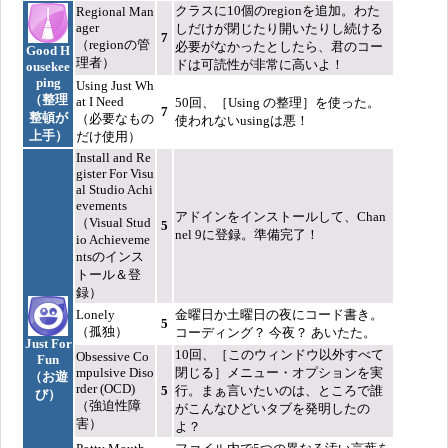
クラスに10個のregionを追加。わた
Regional Man
ager
しだけが閉じたり開いたりし続ける
7
（regionの管
必要がなかったとしたら、君のコー
Good H
理者）
ドは可読性が非常に高いよ！
ousekee
ping
Using Just Wh
（整理
at I Need
50回、［Using の整理］を使った。
7
整頓が
（必要なもの
使われないusingは悪！
上手）
だけ使用）
Install and Re
gister For Visu
al Studio Achi
evements
アドインをインストールして、Chan
（Visual Stud
5
nel 9に登録。準備完了！
io Achieveme
ntsのインス
トール＆登
録）
Lonely
金曜日か土曜日の夜にコード書き。
5
（孤独）
コーディング？ 今夜？ あいたた。
Just For
10回、［このウィンドウ以外すべて
Obsessive Co
Fun
mpulsive Diso
閉じる］メニュー・オプションを実
（お遊
rder (OCD)
5
行。まぁ言いたいのは、ところで誰
び）
（強迫性障
がこんなひどいタブを発明したの
害）
よ？