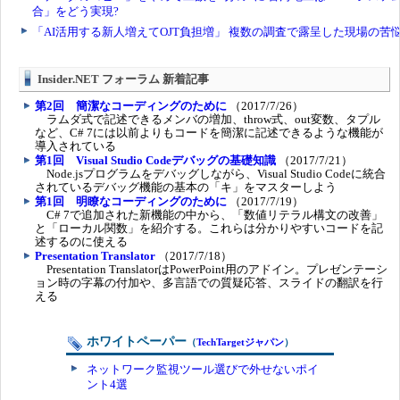
Insider.NET フォーラム 新着記事
第2回 簡潔なコーディングのために
（2017/7/26）
ラムダ式で記述できるメンバの増加、throw式、out変数、タプル
など、C# 7には以前よりもコードを簡潔に記述できるような機能が
導入されている
第1回 Visual Studio Codeデバッグの基礎知識
（2017/7/21）
Node.jsプログラムをデバッグしながら、Visual Studio Codeに統合
されているデバッグ機能の基本の「キ」をマスターしよう
第1回 明瞭なコーディングのために
（2017/7/19）
C# 7で追加された新機能の中から、「数値リテラル構文の改善」
と「ローカル関数」を紹介する。これらは分かりやすいコードを記
述するのに使える
Presentation Translator
（2017/7/18）
Presentation TranslatorはPowerPoint用のアドイン。プレゼンテーシ
ョン時の字幕の付加や、多言語での質疑応答、スライドの翻訳を行
える
ホワイトペーパー
（
TechTargetジャパン
）
ネットワーク監視ツール選びで外せないポイ
ント4選