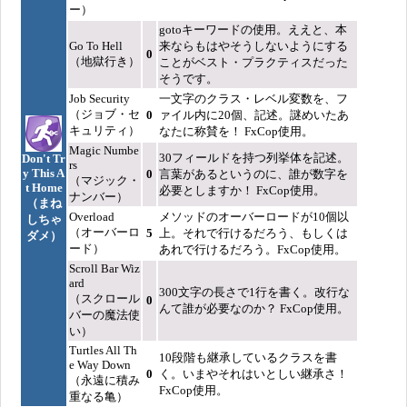
ー）
gotoキーワードの使用。ええと、本
Go To Hell
来ならもはやそうしないようにする
0
（地獄行き）
ことがベスト・プラクティスだった
そうです。
Job Security
一文字のクラス・レベル変数を、フ
（ジョブ・セ
0
ァイル内に20個、記述。謎めいたあ
キュリティ）
なたに称賛を！ FxCop使用。
Magic Numbe
30フィールドを持つ列挙体を記述。
Don't Tr
rs
y This A
0
言葉があるというのに、誰が数字を
（マジック・
t Home
必要としますか！ FxCop使用。
ナンバー）
（まね
Overload
メソッドのオーバーロードが10個以
しちゃ
（オーバーロ
5
上。それで行けるだろう、もしくは
ダメ）
ード）
あれで行けるだろう。FxCop使用。
Scroll Bar Wiz
ard
300文字の長さで1行を書く。改行な
（スクロール
0
んて誰が必要なのか？ FxCop使用。
バーの魔法使
い）
Turtles All Th
10段階も継承しているクラスを書
e Way Down
0
く。いまやそれはいとしい継承さ！
（永遠に積み
FxCop使用。
重なる亀）