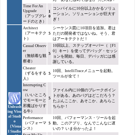
Time For An
コンパイルに10分以上かかるソリュ
Upgrade
1
ーション。ソリューションが巨大す
（アップグレ
0
ぎ！
ードのとき）
Architect
シーケンス図に10項目を追加。君は
（アーキテク
5
ただの開発者ではないね。そう、君
ト）
はアーキテクトだ！
10回以上、ステップオーバー（［F1
Casual Observ
er
0］キー）を使ってデバッグ・セッシ
5
（無頓着な観
ョンを開始。毎日、デバッガには感
察者）
謝している。
Cheater
10回、IntelliTraceメニューを起動。
（ずるをする
5
ツールが全て！
人）
Interrupting C
ow
ファイル内に10個のブレークポイン
（いいところ
トがある。あのバグはどこだろう？
5
でモーモーと
たぶんここか、あそこか、あちらこ
邪魔ばかりす
ちらか！
Unleash
る牛）
ing Visu
al Studi
Performance
10回、パフォーマンス・ツールを起
o
（パフォーマ
5
動。このアプリ、なんでこんなに遅
（Visua
ンス）
いの？ いま分かったよ！
l Studio
Start Me Up