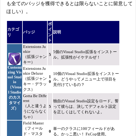
も全てのバッジを獲得できるとは限らないことに留意して
ほしい）。
ポ
カテゴ
イ
バッジ
説明
リ
ン
ト
Extensions Ju
nkie
5個のVisual Studio拡張をインストー
5
（拡張ジャン
ル。拡張性がイケテルぜ！
キー）
Customi
Extensions Ju
zing Vis
nkie Deluxe
10個のVisual Studio拡張をインストー
1
ual Stud
（拡張ジャン
ル。どうやってメニュー上で項目を
0
io
キー・デラッ
見付けているの？
（Visua
クス）
l Studio
Gotta Be Diffe
のカス
rent
独自のVisual Studio設定をロード。誓
タマイ
（人と違うよ
5
って彼らは、決してデフォルト設定
ズ）
うにならなく
を正しくはしてくれないよ。
ちゃ）
Field Master
（フィール
単一のクラスに100フィールドがあ
0
ド・マスタ
る。かっこ悪い！ FxCop使用。