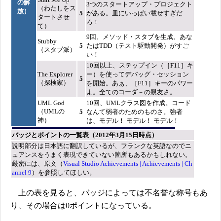
の解
3つのスタートアップ・プロジェクト
（わたしをス
放）
5
がある。皿にいっぱい載せすぎだ
タートさせ
ろ！
て）
9回、メソッド・スタブを生成。あな
Stubby
5
たはTDD（テスト駆動開発）がすご
（スタブ派）
い！
10回以上、ステップイン（［F11］キ
The Explorer
ー）を使ってデバッグ・セッション
5
（探検家）
を開始。あぁ、［F11］キーのパワー
よ。全てのコーダ－の親友さ。
UML God
10回、UMLクラス図を作成。コード
（UMLの
5
なんて弱者のためのものさ。強者
神）
は、モデル！ モデル！ モデル！
バッジとポイントの一覧表（2012年3月15日時点）
説明部分は日本語に翻訳しているが、フランクな英語なのでニ
ュアンスをうまく表現できていない箇所もあるかもしれない。
厳密には、原文（
Visual Studio Achievements | Achievements | Ch
annel 9
）を参照してほしい。
上の表を見ると、バッジによっては不名誉な称号もあ
り、その場合は0ポイントになっている。