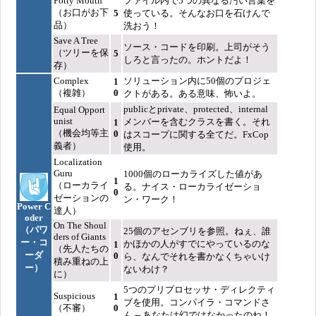
Potty Mouth
ファイル内で5つの異なる汚い言葉を
（お口がお下
5
使っている。そんなお口を石けんで
品）
洗おう！
Save A Tree
ソース・コードを印刷。上司がそう
（ツリーを保
5
しろと言ったの。ホントだよ！
存）
Complex
ソリューション内に50個のプロジェ
1
（複雑）
0
クトがある。ある意味、怖いよ。
publicとprivate、protected、internal
Equal Opport
unist
メンバーを含むクラスを書く。それ
1
（機会均等主
0
はスコープに関する全てだ。FxCop
義者）
使用。
Localization
Guru
1000個のローカライズした値があ
1
（ローカライ
る。ナイス・ローカライゼーショ
0
ゼーションの
ン・ワーク！
Power C
達人）
oder
On The Shoul
（パワ
25個のアセンブリを参照。ねぇ、誰
ders of Giants
ー・コ
かほかの人がすでにやっているのな
1
（先人たちの
ーダ
0
ら、なんでそれを書かなくちゃいけ
積み重ねの上
ー）
ないわけ？
に）
5つのプリプロセッサ・ディレクティ
Suspicious
1
ブを使用。コンパイラ・コマンドさ
（不審）
0
ん -- あなたは幻ではなかったのね！