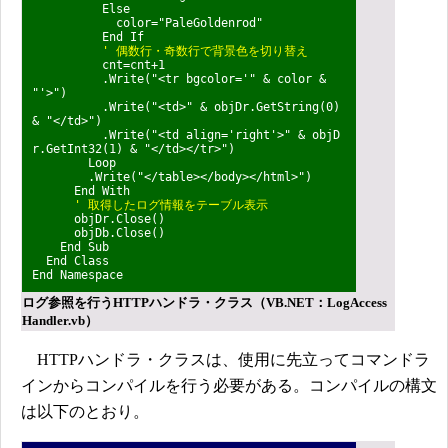
Else
color="PaleGoldenrod"
End If
' 偶数行・奇数行で背景色を切り替え
cnt=cnt+1
.Write("<tr bgcolor='" & color &
"'>")
.Write("<td>" & objDr.GetString(0)
& "</td>")
.Write("<td align='right'>" & objD
r.GetInt32(1) & "</td></tr>")
Loop
.Write("</table></body></html>")
End With
' 取得したログ情報をテーブル表示
objDr.Close()
objDb.Close()
End Sub
End Class
End Namespace
ログ参照を行うHTTPハンドラ・クラス（VB.NET：LogAccess
Handler.vb）
HTTPハンドラ・クラスは、使用に先立ってコマンドラ
インからコンパイルを行う必要がある。コンパイルの構文
は以下のとおり。