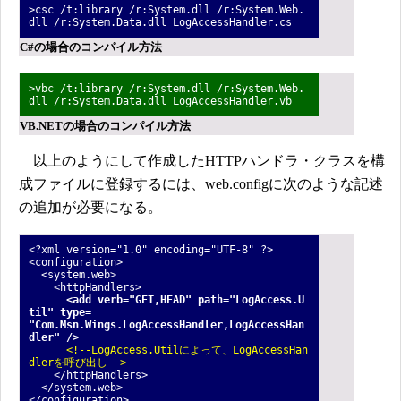
>csc /t:library /r:System.dll /r:System.Web.
dll /r:System.Data.dll LogAccessHandler.cs
C#の場合のコンパイル方法
>vbc /t:library /r:System.dll /r:System.Web.
dll /r:System.Data.dll LogAccessHandler.vb
VB.NETの場合のコンパイル方法
以上のようにして作成したHTTPハンドラ・クラスを構
成ファイルに登録するには、web.configに次のような記述
の追加が必要になる。
<?xml version="1.0" encoding="UTF-8" ?>
<configuration>
<system.web>
<httpHandlers>
<add verb="GET,HEAD" path="LogAccess.U
til"
type=
"Com.Msn.Wings.LogAccessHandler,LogAccessHan
dler" />
<!--LogAccess.Utilによって、LogAccessHan
dlerを呼び出し-->
</httpHandlers>
</system.web>
</configuration>