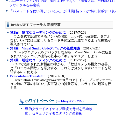
Insider.NET フォーラム 新着記事
第2回 簡潔なコーディングのために
（2017/7/26）
ラムダ式で記述できるメンバの増加、throw式、out変数、タプル
など、C# 7には以前よりもコードを簡潔に記述できるような機能が
導入されている
第1回 Visual Studio Codeデバッグの基礎知識
（2017/7/21）
Node.jsプログラムをデバッグしながら、Visual Studio Codeに統合
されているデバッグ機能の基本の「キ」をマスターしよう
第1回 明瞭なコーディングのために
（2017/7/19）
C# 7で追加された新機能の中から、「数値リテラル構文の改善」
と「ローカル関数」を紹介する。これらは分かりやすいコードを記
述するのに使える
Presentation Translator
（2017/7/18）
Presentation TranslatorはPowerPoint用のアドイン。プレゼンテーシ
ョン時の字幕の付加や、多言語での質疑応答、スライドの翻訳を行
える
ホワイトペーパー
（
TechTargetジャパン
）
動的クラウドネイティブ環境で脅威を迅速検
出、セキュリティモニタリング改善術