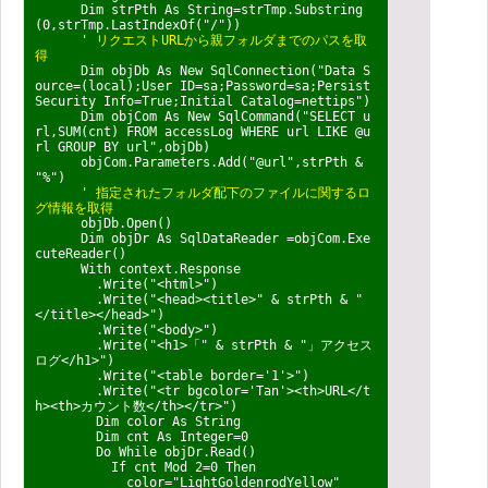
Dim strPth As String=strTmp.Substring
(0,strTmp.LastIndexOf("/"))
' リクエストURLから親フォルダまでのパスを取
得
Dim objDb As New SqlConnection("Data S
ource=(local);User ID=sa;Password=sa;Persist
Security Info=True;Initial Catalog=nettips")
Dim objCom As New SqlCommand("SELECT u
rl,SUM(cnt) FROM accessLog WHERE url LIKE @u
rl GROUP BY url",objDb)
objCom.Parameters.Add("@url",strPth &
"%")
' 指定されたフォルダ配下のファイルに関するロ
グ情報を取得
objDb.Open()
Dim objDr As SqlDataReader =objCom.Exe
cuteReader()
With context.Response
.Write("<html>")
.Write("<head><title>" & strPth & "
</title></head>")
.Write("<body>")
.Write("<h1>「" & strPth & "」アクセス
ログ</h1>")
.Write("<table border='1'>")
.Write("<tr bgcolor='Tan'><th>URL</t
h><th>カウント数</th></tr>")
Dim color As String
Dim cnt As Integer=0
Do While objDr.Read()
If cnt Mod 2=0 Then
color="LightGoldenrodYellow"