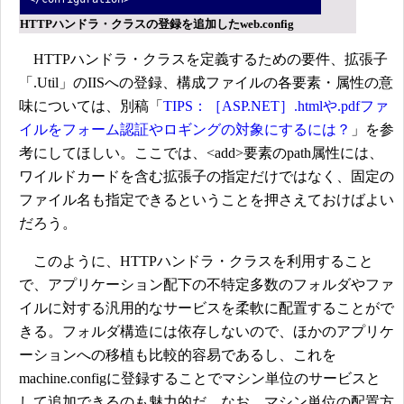
HTTPハンドラ・クラスの登録を追加したweb.config
HTTPハンドラ・クラスを定義するための要件、拡張子
「.Util」のIISへの登録、構成ファイルの各要素・属性の意
味については、別稿「
TIPS：［ASP.NET］.htmlや.pdfファ
イルをフォーム認証やロギングの対象にするには？
」を参
考にしてほしい。ここでは、<add>要素のpath属性には、
ワイルドカードを含む拡張子の指定だけではなく、固定の
ファイル名も指定できるということを押さえておけばよい
だろう。
このように、HTTPハンドラ・クラスを利用すること
で、アプリケーション配下の不特定多数のフォルダやファ
イルに対する汎用的なサービスを柔軟に配置することがで
きる。フォルダ構造には依存しないので、ほかのアプリケ
ーションへの移植も比較的容易であるし、これを
machine.configに登録することでマシン単位のサービスと
して追加できるのも魅力的だ。なお、マシン単位の配置方