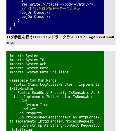
}
res.Write("</table></body></html>");
// 取得したログ情報をテーブル表示
objDr.Close();
objDb.Close();
}
}
}
ログ参照を行うHTTPハンドラ・クラス（C#：LogAccessHandl
er.cs）
Imports System
Imports System.IO
Imports System.Web
Imports System.Data
Imports System.Data.SqlClient
Namespace Com.Msn.Wings
Public Class LogAccessHandler : Implements
IHttpHandler
Public ReadOnly Property IsReusable As B
oolean Implements IHttpHandler.IsReusable
Get
Return True
End Get
End Property
Sub ProcessRequest(context As HttpContex
t) Implements IHttpHandler.ProcessRequest
Dim strTmp As String=context.Request.U
rl.ToString()