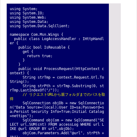
using System;
using System.IO;
using System.Web;
using System.Data;
using System.Data.SqlClient;
namespace Com.Msn.Wings {
public class LogAccessHandler : IHttpHandl
er {
public bool IsReusable {
get {
return true;
}
}
public void ProcessRequest(HttpContext c
ontext) {
String strTmp = context.Request.Url.To
String();
String strPth = strTmp.Substring(0, st
rTmp.LastIndexOf("/"));
// リクエストURLから親フォルダまでのパスを取
得
SqlConnection objDb = new SqlConnectio
n("Data Source=(local);User ID=sa;Password=s
a;Persist Security Info=True;Initial Catalog
=nettips");
SqlCommand objCom = new SqlCommand("SE
LECT url,SUM(cnt) FROM accessLog WHERE url L
IKE @url GROUP BY url",objDb);
objCom.Parameters.Add("@url", strPth +