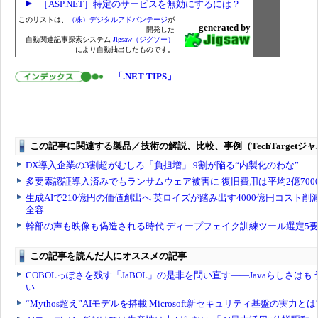
［ASP.NET］特定のサービスを無効にするには？
このリストは、
（株）デジタルアドバンテージ
が
generated by
開発した
自動関連記事探索システム
Jigsaw（ジグソー）
により自動抽出したものです。
「.NET TIPS」