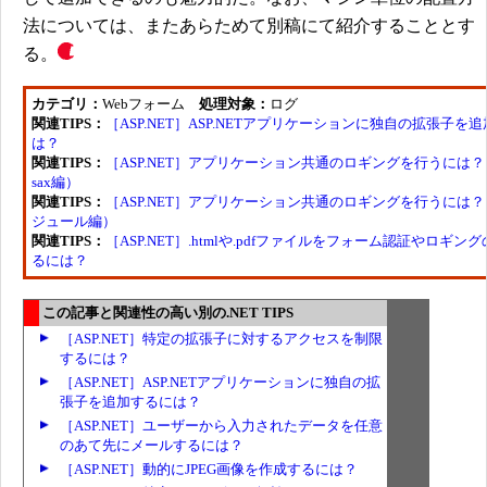
法については、またあらためて別稿にて紹介することとす
る。
カテゴリ：
Webフォーム
処理対象：
ログ
関連TIPS：
［ASP.NET］ASP.NETアプリケーションに独自の拡張子を
は？
関連TIPS：
［ASP.NET］アプリケーション共通のロギングを行うには？（Gl
sax編）
関連TIPS：
［ASP.NET］アプリケーション共通のロギングを行うには？（
ジュール編）
関連TIPS：
［ASP.NET］.htmlや.pdfファイルをフォーム認証やロギン
るには？
この記事と関連性の高い別の.NET TIPS
［ASP.NET］特定の拡張子に対するアクセスを制限
するには？
［ASP.NET］ASP.NETアプリケーションに独自の拡
張子を追加するには？
［ASP.NET］ユーザーから入力されたデータを任意
のあて先にメールするには？
［ASP.NET］動的にJPEG画像を作成するには？