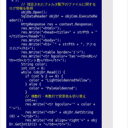
"%");
// 指定されたフォルダ配下のファイルに関する
ログ情報を取得
objDb.Open();
SqlDataReader objDr = objCom.ExecuteRe
ader();
HttpResponse res = context.Response;
res.Write("<html>");
res.Write("<head><title>" + strPth + "
</title></head>");
res.Write("<body>");
res.Write("<h1>「" + strPth + "」アクセ
スログ</h1>");
res.Write("<table border='1'>");
res.Write("<tr bgcolor='Tan'><th>URL</
th><th>カウント数</th></tr>");
String color;
int cnt = 0;
while (objDr.Read()) {
if (cnt % 2 == 0) {
color = "LightGoldenrodYellow";
} else {
color = "PaleGoldenrod";
}
// 偶数行・奇数行で背景色を切り替え
cnt++;
res.Write("<tr bgcolor='" + color +
"'>");
res.Write("<td>" + objDr.GetString
(0) + "</td>");
res.Write("<td align='right'>" + obj
Dr.GetInt32(1) + "</td></tr>");