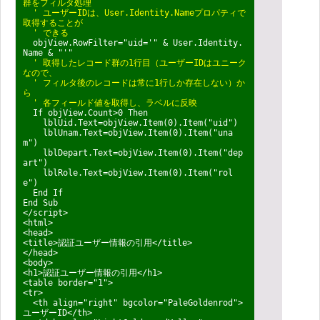
群をフィルタ処理
' ユーザーIDは、User.Identity.Nameプロパティで
取得することが
' できる
objView.RowFilter="uid='" & User.Identity.
Name & "'"
' 取得したレコード群の1行目（ユーザーIDはユニーク
なので、
' フィルタ後のレコード
は常に1行しか存在しない）
か
ら
' 各フィールド値を取得し、ラベルに反映
If objView.Count>0 Then
lblUid.Text=objView.Item(0).Item("uid")
lblUnam.Text=objView.Item(0).Item("una
m")
lblDepart.Text=objView.Item(0).Item("dep
art")
lblRole.Text=objView.Item(0).Item("rol
e")
End If
End Sub
</script>
<html>
<head>
<title>認証ユーザー情報の引用</title>
</head>
<body>
<h1>認証ユーザー情報の引用</h1>
<table border="1">
<tr>
<th align="right" bgcolor="PaleGoldenrod">
ユーザーID</th>