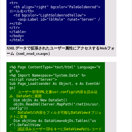
<tr>
<th align="right" bgcolor="PaleGoldenrod">
ロール名</th>
<td bgcolor="LightGoldenrodYellow">
<asp:Label id="lblRole" runat="Server" /
></td>
</tr>
</table>
</body>
</html>
XMLデータで拡張されたユーザー属性にアクセスするWebフォ
ーム（xml_read_cs.aspx）
<%@ Page ContentType="text/html" Language="V
B" %>
<%@ Import Namespace="System.Data" %>
<script runat="Server">
Sub Page_Load(sender As Object, e As EventAr
gs)
' ユーザー管理XML文書usr.configの内容を読み込
み、DataSetに展開
Dim objDs As New DataSet()
objDs.ReadXml(Server.MapPath("/netIns/usr.
config"))
' DataSetの内容をフィルタ可能なDataViewオブジェ
クトに変換
Dim objView As DataView=objDs.Tables("us
r").DefaultView
' 認証済みユーザーIDをキーにDataView内のレコード