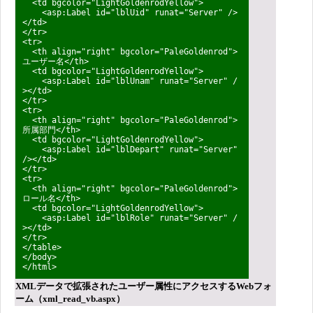
<td bgcolor="LightGoldenrodYellow">
<asp:Label id="lblUid" runat="Server" />
</td>
</tr>
<tr>
<th align="right" bgcolor="PaleGoldenrod">
ユーザー名</th>
<td bgcolor="LightGoldenrodYellow">
<asp:Label id="lblUnam" runat="Server" /
></td>
</tr>
<tr>
<th align="right" bgcolor="PaleGoldenrod">
所属部門</th>
<td bgcolor="LightGoldenrodYellow">
<asp:Label id="lblDepart" runat="Server"
/></td>
</tr>
<tr>
<th align="right" bgcolor="PaleGoldenrod">
ロール名</th>
<td bgcolor="LightGoldenrodYellow">
<asp:Label id="lblRole" runat="Server" /
></td>
</tr>
</table>
</body>
</html>
XMLデータで拡張されたユーザー属性にアクセスするWebフォ
ーム（xml_read_vb.aspx）