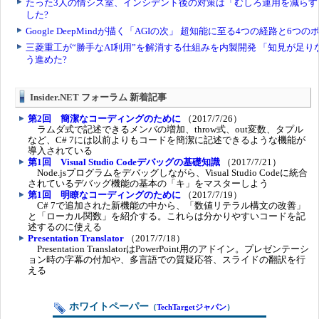
Insider.NET フォーラム 新着記事
第2回 簡潔なコーディングのために
（2017/7/26）
ラムダ式で記述できるメンバの増加、throw式、out変数、タプル
など、C# 7には以前よりもコードを簡潔に記述できるような機能が
導入されている
第1回 Visual Studio Codeデバッグの基礎知識
（2017/7/21）
Node.jsプログラムをデバッグしながら、Visual Studio Codeに統合
されているデバッグ機能の基本の「キ」をマスターしよう
第1回 明瞭なコーディングのために
（2017/7/19）
C# 7で追加された新機能の中から、「数値リテラル構文の改善」
と「ローカル関数」を紹介する。これらは分かりやすいコードを記
述するのに使える
Presentation Translator
（2017/7/18）
Presentation TranslatorはPowerPoint用のアドイン。プレゼンテーシ
ョン時の字幕の付加や、多言語での質疑応答、スライドの翻訳を行
える
ホワイトペーパー
（
TechTargetジャパン
）