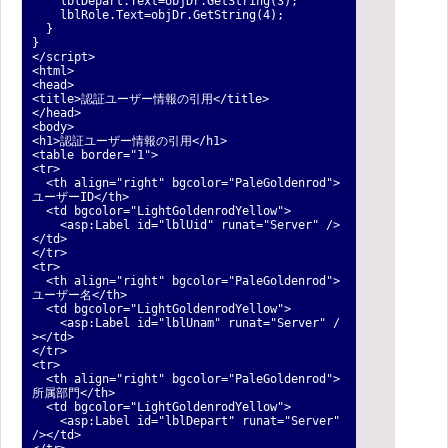
lblDepart.Text=objDr.GetString(3);
lblRole.Text=objDr.GetString(4);
}
}
</script>
<html>
<head>
<title>認証ユーザー情報の引用</title>
</head>
<body>
<h1>認証ユーザー情報の引用</h1>
<table border="1">
<tr>
<th align="right" bgcolor="PaleGoldenrod">
ユーザーID</th>
<td bgcolor="LightGoldenrodYellow">
<asp:Label id="lblUid" runat="Server" />
</td>
</tr>
<tr>
<th align="right" bgcolor="PaleGoldenrod">
ユーザー名</th>
<td bgcolor="LightGoldenrodYellow">
<asp:Label id="lblUnam" runat="Server" /
></td>
</tr>
<tr>
<th align="right" bgcolor="PaleGoldenrod">
所属部門</th>
<td bgcolor="LightGoldenrodYellow">
<asp:Label id="lblDepart" runat="Server"
/></td>