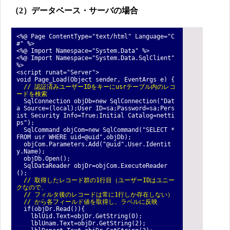
（2）データベース・サーバの場合
<%@ Page ContentType="text/html" Language="C
#" %>
<%@ Import Namespace="System.Data" %>
<%@ Import Namespace="System.Data.SqlClient"
%>
<script runat="Server">
void Page_Load(Object sender, EventArgs e) {
// 認証済みユーザーIDをキーにusrテーブル内のレコ
ードを検索
SqlConnection objDb=new SqlConnection("Dat
a Source=(local);User ID=sa;Password=sa;Pers
ist Security Info=True;Initial Catalog=netti
ps");
SqlCommand objCom=new SqlCommand("SELECT *
FROM usr WHERE uid=@uid",objDb);
objCom.Parameters.Add("@uid",User.Identit
y.Name);
objDb.Open();
SqlDataReader objDr=objCom.ExecuteReader
();
// 取得したレコード群の1行目（ユーザーIDはユニー
クなので、
// フィルタ後のレコード
は常に1行しか存在しない）
//
から
各フィールド値を取得し、ラベルに反映
if(objDr.Read()){
lblUid.Text=objDr.GetString(0);
lblUnam.Text=objDr.GetString(2);