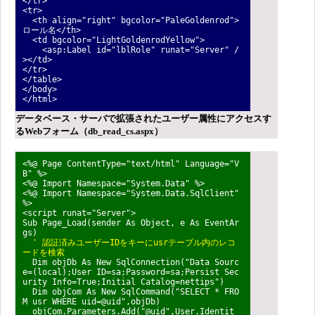
</tr>
<tr>
<th align="right" bgcolor="PaleGoldenrod">
ロール名</th>
<td bgcolor="LightGoldenrodYellow">
<asp:Label id="lblRole" runat="Server" /
></td>
</tr>
</table>
</body>
</html>
データベース・サーバで拡張されたユーザー属性にアクセスす
るWebフォーム（db_read_cs.aspx）
<%@ Page ContentType="text/html" Language="V
B" %>
<%@ Import Namespace="System.Data" %>
<%@ Import Namespace="System.Data.SqlClient"
%>
<script runat="Server">
Sub Page_Load(sender As Object, e As EventAr
gs)
' 認証済みユーザーIDをキーにusrテーブル内のレコ
ードを検索
Dim objDb As New SqlConnection("Data Sourc
e=(local);User ID=sa;Password=sa;Persist Sec
urity Info=True;Initial Catalog=nettips")
Dim objCom As New SqlCommand("SELECT * FRO
M usr WHERE uid=@uid",objDb)
objCom.Parameters.Add("@uid",User.Identit