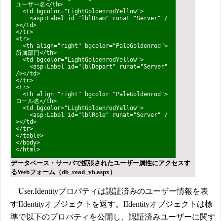
ユーザー名</th>
<td bgcolor="LightGoldenrodYellow">
<asp:Label id="lblUnam" runat="Server" /
></td>
</tr>
<tr>
<th align="right" bgcolor="PaleGoldenrod">
所属部門</th>
<td bgcolor="LightGoldenrodYellow">
<asp:Label id="lblDepart" runat="Server"
/></td>
</tr>
<tr>
<th align="right" bgcolor="PaleGoldenrod">
ロール名</th>
<td bgcolor="LightGoldenrodYellow">
<asp:Label id="lblRole" runat="Server" /
></td>
</tr>
</table>
</body>
</html>
データベース・サーバで拡張されたユーザー属性にアクセスす
るWebフォーム（db_read_vb.aspx）
User.Identityプロパティは認証済みのユーザー情報を表
すIIdentityオブジェクトを返す。IIdentityオブジェクトは標
準で以下のプロパティを公開し、認証済みユーザーに関す