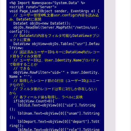
<%@ Import Namespace="System.Data" %>
<script runat="Server">
void Page_Load(Object sender, EventArgs e) {
// ユーザー管理XML文書usr.configの内容を読み込
み、DataSetに展開
DataSet objDs=new DataSet();
objDs.ReadXml(Server.MapPath("/netIns/usr.
config"));
// DataSetの内容をフィルタ可能なDataViewオブジ
ェクトに変換
DataView objView=objDs.Tables["usr"].Defau
ltView;
// 認証済みユーザーIDをキーにDataView内のレコー
ド群をフィルタ処理
// ユーザーIDは、User.Identity.Nameプロパティ
で取得することが
// できる
objView.RowFilter="uid='" + User.Identity.
Name + "'";
// 取得したレコード群の1行目（ユーザーIDはユニー
クなので、
// フィルタ後のレコード
は常に1行しか存在しない）
から
// 各フィールド値を取得し、ラベルに反映
if(objView.Count>0){
lblUid.Text=objView[0]["uid"].ToString
();
lblUnam.Text=objView[0]["unam"].ToString
();
lblDepart.Text=objView[0]["depart"].ToSt
ring();
lblRole.Text=objView[0]["role"].ToString