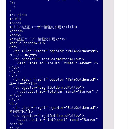
();
}
}
</script>
<html>
<head>
<title>認証ユーザー情報の引用</title>
</head>
<body>
<h1>認証ユーザー情報の引用</h1>
<table border="1">
<tr>
<th align="right" bgcolor="PaleGoldenrod">
ユーザーID</th>
<td bgcolor="LightGoldenrodYellow">
<asp:Label id="lblUid" runat="Server" />
</td>
</tr>
<tr>
<th align="right" bgcolor="PaleGoldenrod">
ユーザー名</th>
<td bgcolor="LightGoldenrodYellow">
<asp:Label id="lblUnam" runat="Server" /
></td>
</tr>
<tr>
<th align="right" bgcolor="PaleGoldenrod">
所属部門</th>
<td bgcolor="LightGoldenrodYellow">
<asp:Label id="lblDepart" runat="Server"
/></td>
</tr>