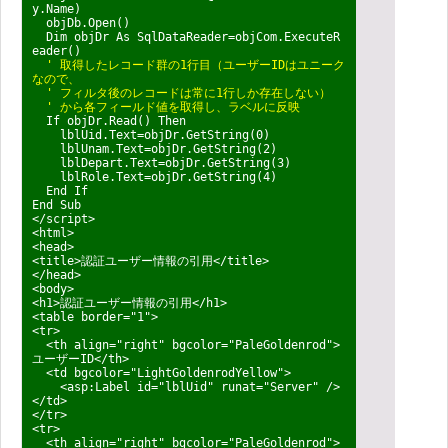
y.Name)
objDb.Open()
Dim objDr As SqlDataReader=objCom.ExecuteR
eader()
' 取得したレコード群の1行目（ユーザーIDはユニーク
なので、
' フィルタ後のレコード
は常に1行しか存在しない）
' から各フィールド値を取得し、ラベルに反映
If objDr.Read() Then
lblUid.Text=objDr.GetString(0)
lblUnam.Text=objDr.GetString(2)
lblDepart.Text=objDr.GetString(3)
lblRole.Text=objDr.GetString(4)
End If
End Sub
</script>
<html>
<head>
<title>認証ユーザー情報の引用</title>
</head>
<body>
<h1>認証ユーザー情報の引用</h1>
<table border="1">
<tr>
<th align="right" bgcolor="PaleGoldenrod">
ユーザーID</th>
<td bgcolor="LightGoldenrodYellow">
<asp:Label id="lblUid" runat="Server" />
</td>
</tr>
<tr>
<th align="right" bgcolor="PaleGoldenrod">