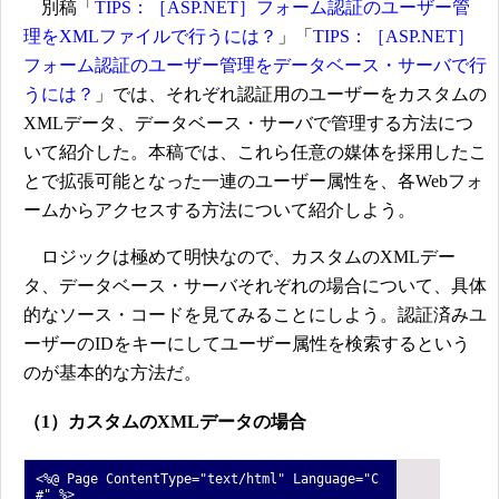
別稿「
TIPS：［ASP.NET］フォーム認証のユーザー管
理をXMLファイルで行うには？
」「
TIPS：［ASP.NET］
フォーム認証のユーザー管理をデータベース・サーバで行
うには？
」では、それぞれ認証用のユーザーをカスタムの
XMLデータ、データベース・サーバで管理する方法につ
いて紹介した。本稿では、これら任意の媒体を採用したこ
とで拡張可能となった一連のユーザー属性を、各Webフォ
ームからアクセスする方法について紹介しよう。
ロジックは極めて明快なので、カスタムのXMLデー
タ、データベース・サーバそれぞれの場合について、具体
的なソース・コードを見てみることにしよう。認証済みユ
ーザーのIDをキーにしてユーザー属性を検索するという
のが基本的な方法だ。
（1）カスタムのXMLデータの場合
<%@ Page ContentType="text/html" Language="C
#" %>