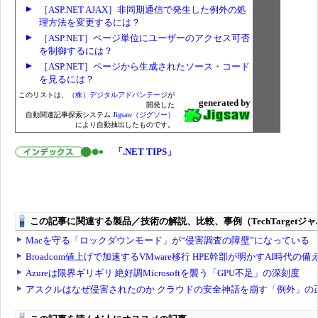
［ASP.NET AJAX］非同期通信で発生した例外の処
理方法を変更するには？
［ASP.NET］ページ単位にユーザーのアクセス可否
を制御するには？
［ASP.NET］ページから生成されたソース・コード
を見るには？
このリストは、
（株）デジタルアドバンテージ
が
generated by
開発した
自動関連記事探索システム
Jigsaw（ジグソー）
により自動抽出したものです。
「.NET TIPS」