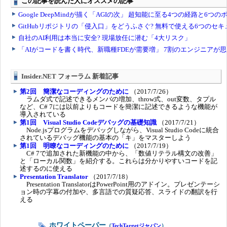
Insider.NET フォーラム 新着記事
第2回 簡潔なコーディングのために
（2017/7/26）
ラムダ式で記述できるメンバの増加、throw式、out変数、タプル
など、C# 7には以前よりもコードを簡潔に記述できるような機能が
導入されている
第1回 Visual Studio Codeデバッグの基礎知識
（2017/7/21）
Node.jsプログラムをデバッグしながら、Visual Studio Codeに統合
されているデバッグ機能の基本の「キ」をマスターしよう
第1回 明瞭なコーディングのために
（2017/7/19）
C# 7で追加された新機能の中から、「数値リテラル構文の改善」
と「ローカル関数」を紹介する。これらは分かりやすいコードを記
述するのに使える
Presentation Translator
（2017/7/18）
Presentation TranslatorはPowerPoint用のアドイン。プレゼンテーシ
ョン時の字幕の付加や、多言語での質疑応答、スライドの翻訳を行
える
ホワイトペーパー
（
TechTargetジャパン
）