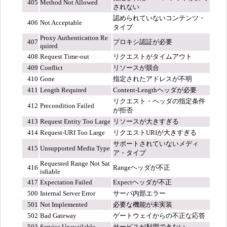
405
Method Not Allowed
されない
認められていないコンテンツ・
406
Not Acceptable
タイプ
Proxy Authentication Re
407
プロキシ認証が必要
quired
408
Request Time-out
リクエストがタイムアウト
409
Conflict
リソースが競合
410
Gone
指定されたアドレスが不明
411
Length Required
Content-Lengthヘッダが必要
リクエスト・ヘッダの指定条件
412
Precondition Failed
が拒否
413
Request Entity Too Large
リソースが大きすぎる
414
Request-URI Too Large
リクエストURIが大きすぎる
サポートされていないメディ
415
Unsupported Media Type
ア・タイプ
Requested Range Not Sat
416
Rangeヘッダが不正
isfiable
417
Expectation Failed
Expectヘッダが不正
500
Internal Server Error
サーバ内部エラー
501
Not Implemented
必要な機能が未実装
502
Bad Gateway
ゲートウェイからの不正な応答
503
Service Unavailable
サービスが利用できない