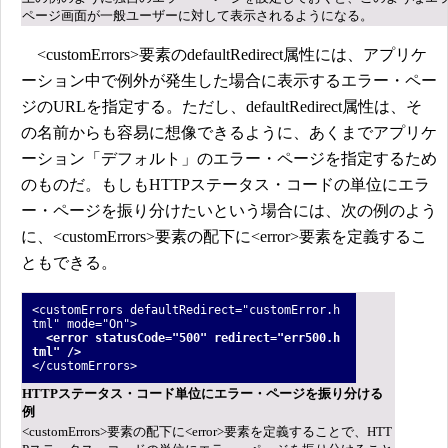
ページ画面が一般ユーザーに対して表示されるようになる。
<customErrors>要素のdefaultRedirect属性には、アプリケ
ーション中で例外が発生した場合に表示するエラー・ペー
ジのURLを指定する。ただし、defaultRedirect属性は、そ
の名前からも容易に想像できるように、あくまでアプリケ
ーション「デフォルト」のエラー・ページを指定するため
のものだ。もしもHTTPステータス・コードの単位にエラ
ー・ページを振り分けたいという場合には、次の例のよう
に、<customErrors>要素の配下に<error>要素を定義するこ
ともできる。
<customErrors defaultRedirect="customError.h
tml" mode="On">
<error statusCode="500" redirect="err500.h
tml" />
</customErrors>
HTTPステータス・コード単位にエラー・ページを振り分ける
例
<customErrors>要素の配下に<error>要素を定義することで、HTT