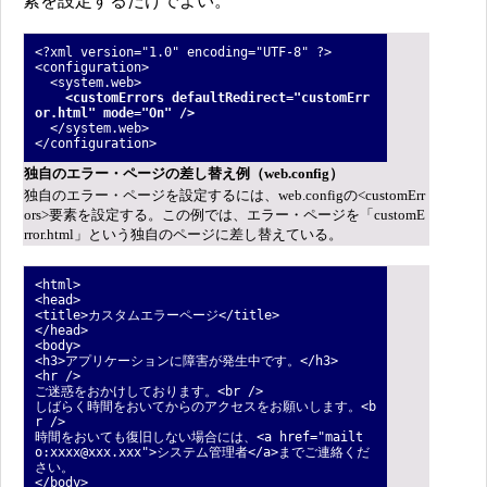
素を設定するだけでよい。
<?xml version="1.0" encoding="UTF-8" ?>
<configuration>
<system.web>
<customErrors defaultRedirect="customErr
or.html" mode="On" />
</system.web>
</configuration>
独自のエラー・ページの差し替え例（web.config）
独自のエラー・ページを設定するには、web.configの<customErr
ors>要素を設定する。この例では、エラー・ページを「customE
rror.html」という独自のページに差し替えている。
<html>
<head>
<title>カスタムエラーページ</title>
</head>
<body>
<h3>アプリケーションに障害が発生中です。</h3>
<hr />
ご迷惑をおかけしております。<br />
しばらく時間をおいてからのアクセスをお願いします。<b
r />
時間をおいても復旧しない場合には、<a href="mailt
o:xxxx@xxx.xxx">システム管理者</a>までご連絡くだ
さい。
</body>