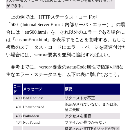
Pステータス・コードの単位にエラー・ページを振り分けること
ができる。
上の例では、HTTPステータス・コードが
「500（Internal Server Error：内部サーバ・エラー）」の場
合には「err500.html」を、それ以外のエラーである場合に
は「customError.html」を表示することを意味する。もしも
複数のステータス・コードにエラー・ページを関連付けた
い場合には、<error>要素を並列に追記すればよい。
参考までに、<error>要素のstatusCode属性で指定可能な
主なエラー・ステータスを、以下の表に挙げておこう。
コー
メッセージ
概要
ド
400
Bad Request
リクエストが不正
認証がされていない、または認
401
Unauthorized
証に失敗
403
Forbidden
アクセスを拒否
404
Not Found
ファイルが見つからない
指定されたHTTPメソッドが許可