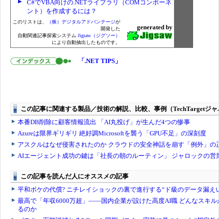
C#でVBA向けの.NETライブラリ（COMコンポーネ
ント）を作成するには？
このリストは、
（株）デジタルアドバンテージ
が
generated by
開発した
自動関連記事探索システム
Jigsaw（ジグソー）
により自動抽出したものです。
「.NET TIPS」