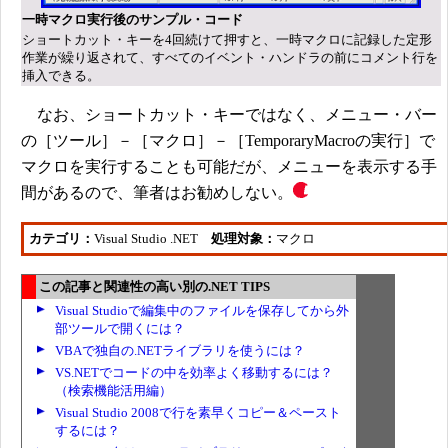
一時マクロ実行後のサンプル・コード
ショートカット・キーを4回続けて押すと、一時マクロに記録した定形
作業が繰り返されて、すべてのイベント・ハンドラの前にコメント行を
挿入できる。
なお、ショートカット・キーではなく、メニュー・バー
の［ツール］－［マクロ］－［TemporaryMacroの実行］で
マクロを実行することも可能だが、メニューを表示する手
間があるので、筆者はお勧めしない。
カテゴリ：
Visual Studio .NET
処理対象：
マクロ
この記事と関連性の高い別の.NET TIPS
Visual Studioで編集中のファイルを保存してから外
部ツールで開くには？
VBAで独自の.NETライブラリを使うには？
VS.NETでコードの中を効率よく移動するには？
（検索機能活用編）
Visual Studio 2008で行を素早くコピー＆ペースト
するには？