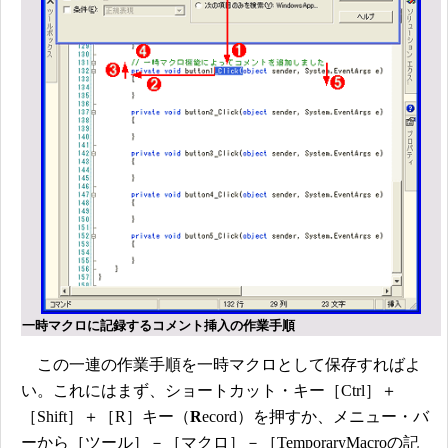
一時マクロに記録するコメント挿入の作業手順
この一連の作業手順を一時マクロとして保存すればよ
い。これにはまず、ショートカット・キー［Ctrl］＋
［Shift］＋［R］キー（
R
ecord）を押すか、メニュー・バ
ーから［ツール］－［マクロ］－［TemporaryMacroの記