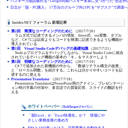
Insider.NET フォーラム 新着記事
第2回 簡潔なコーディングのために
（2017/7/26）
ラムダ式で記述できるメンバの増加、throw式、out変数、タプル
など、C# 7には以前よりもコードを簡潔に記述できるような機能が
導入されている
第1回 Visual Studio Codeデバッグの基礎知識
（2017/7/21）
Node.jsプログラムをデバッグしながら、Visual Studio Codeに統合
されているデバッグ機能の基本の「キ」をマスターしよう
第1回 明瞭なコーディングのために
（2017/7/19）
C# 7で追加された新機能の中から、「数値リテラル構文の改善」
と「ローカル関数」を紹介する。これらは分かりやすいコードを記
述するのに使える
Presentation Translator
（2017/7/18）
Presentation TranslatorはPowerPoint用のアドイン。プレゼンテーシ
ョン時の字幕の付加や、多言語での質疑応答、スライドの翻訳を行
える
ホワイトペーパー
（
TechTargetジャパン
）
「脱Excel」か「Excel快適化」か？ 現場にや
さしい業務改善の進め方
RPAとAIの違いとは？ 定型業務を自動化する