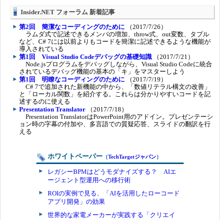
Insider.NET フォーラム 新着記事
第2回 簡潔なコーディングのために
（2017/7/26）
ラムダ式で記述できるメンバの増加、throw式、out変数、タプル
など、C# 7には以前よりもコードを簡潔に記述できるような機能が
導入されている
第1回 Visual Studio Codeデバッグの基礎知識
（2017/7/21）
Node.jsプログラムをデバッグしながら、Visual Studio Codeに統合
されているデバッグ機能の基本の「キ」をマスターしよう
第1回 明瞭なコーディングのために
（2017/7/19）
C# 7で追加された新機能の中から、「数値リテラル構文の改善」
と「ローカル関数」を紹介する。これらは分かりやすいコードを記
述するのに使える
Presentation Translator
（2017/7/18）
Presentation TranslatorはPowerPoint用のアドイン。プレゼンテーシ
ョン時の字幕の付加や、多言語での質疑応答、スライドの翻訳を行
える
ホワイトペーパー
（
TechTargetジャパン
）
レガシーBPMはどうモダナイズする？ AIエ
ージェント型運用への移行術
ROIの実例で見る、「AIを活用したローコード
アプリ開発」の効果
世界的な家電メーカーが実践する「クリエイ