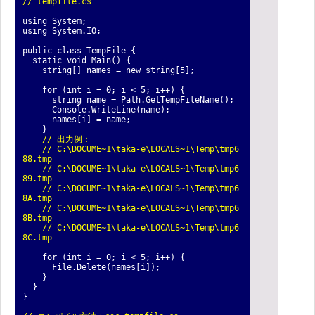
// tempfile.cs
using System;
using System.IO;
public class TempFile {
static void Main() {
string[] names = new string[5];
for (int i = 0; i < 5; i++) {
string name = Path.GetTempFileName();
Console.WriteLine(name);
names[i] = name;
}
// 出力例：
// C:\DOCUME~1\taka-e\LOCALS~1\Temp\tmp6
88.tmp
// C:\DOCUME~1\taka-e\LOCALS~1\Temp\tmp6
89.tmp
// C:\DOCUME~1\taka-e\LOCALS~1\Temp\tmp6
8A.tmp
// C:\DOCUME~1\taka-e\LOCALS~1\Temp\tmp6
8B.tmp
// C:\DOCUME~1\taka-e\LOCALS~1\Temp\tmp6
8C.tmp
for (int i = 0; i < 5; i++) {
File.Delete(names[i]);
}
}
}