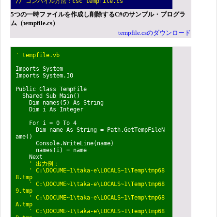
// コンパイル方法：csc tempfile.cs
5つの一時ファイルを作成し削除するC#のサンプル・プログラ
ム（tempfile.cs）
tempfile.csのダウンロード
' tempfile.vb
Imports System
Imports System.IO
Public Class TempFile
Shared Sub Main()
Dim names(5) As String
Dim i As Integer
For i = 0 To 4
Dim name As String = Path.GetTempFileN
ame()
Console.WriteLine(name)
names(i) = name
Next
' 出力例：
' C:\DOCUME~1\taka-e\LOCALS~1\Temp\tmp68
8.tmp
' C:\DOCUME~1\taka-e\LOCALS~1\Temp\tmp68
9.tmp
' C:\DOCUME~1\taka-e\LOCALS~1\Temp\tmp68
A.tmp
' C:\DOCUME~1\taka-e\LOCALS~1\Temp\tmp68