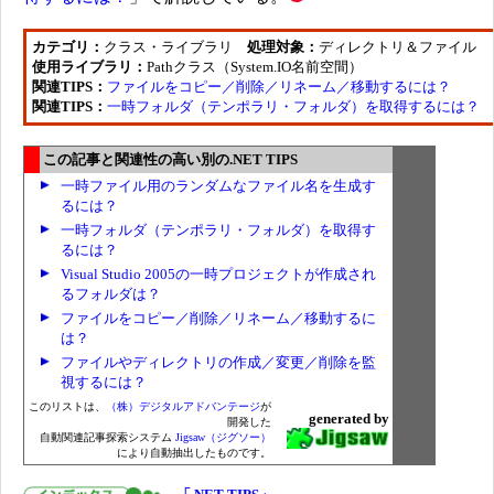
カテゴリ：
クラス・ライブラリ
処理対象：
ディレクトリ＆ファイル
使用ライブラリ：
Pathクラス（System.IO名前空間）
関連TIPS：
ファイルをコピー／削除／リネーム／移動するには？
関連TIPS：
一時フォルダ（テンポラリ・フォルダ）を取得するには？
この記事と関連性の高い別の.NET TIPS
一時ファイル用のランダムなファイル名を生成す
るには？
一時フォルダ（テンポラリ・フォルダ）を取得す
るには？
Visual Studio 2005の一時プロジェクトが作成され
るフォルダは？
ファイルをコピー／削除／リネーム／移動するに
は？
ファイルやディレクトリの作成／変更／削除を監
視するには？
このリストは、
（株）デジタルアドバンテージ
が
generated by
開発した
自動関連記事探索システム
Jigsaw（ジグソー）
により自動抽出したものです。