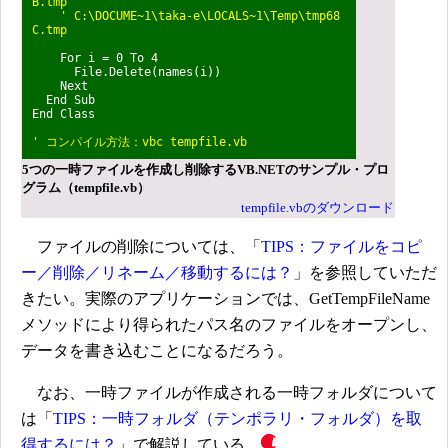
B.tmp
' C:\DOCUME~1\taka-e\LOCALS~1\Temp\tmp68
C.tmp
For i = 0 To 4
File.Delete(names(i))
Next
End Sub
End Class
' コンパイル方法：vbc tempfile.vb
5つの一時ファイルを作成し削除するVB.NETのサンプル・プロ
グラム（tempfile.vb）
tempfile.vbのダウンロード
ファイルの削除については、「
TIPS：ファイルをコピ
ー／削除／リネーム／移動するには？
」を参照していただ
きたい。実際のアプリケーションでは、GetTempFileName
メソッドにより得られたパス名のファイルをオープンし、
データを書き込むことになるだろう。
なお、一時ファイルが作成される一時フォルダについて
は「
TIPS：一時フォルダ（テンポラリ・フォルダ）を取
得するには？
」で解説している。