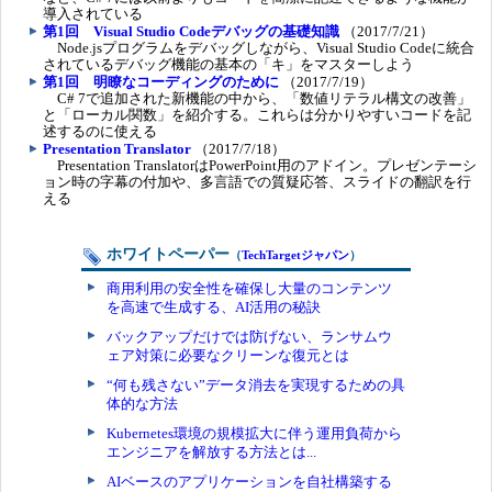
導入されている
第1回 Visual Studio Codeデバッグの基礎知識
（2017/7/21）
Node.jsプログラムをデバッグしながら、Visual Studio Codeに統合
されているデバッグ機能の基本の「キ」をマスターしよう
第1回 明瞭なコーディングのために
（2017/7/19）
C# 7で追加された新機能の中から、「数値リテラル構文の改善」
と「ローカル関数」を紹介する。これらは分かりやすいコードを記
述するのに使える
Presentation Translator
（2017/7/18）
Presentation TranslatorはPowerPoint用のアドイン。プレゼンテーシ
ョン時の字幕の付加や、多言語での質疑応答、スライドの翻訳を行
える
ホワイトペーパー
（
TechTargetジャパン
）
商用利用の安全性を確保し大量のコンテンツ
を高速で生成する、AI活用の秘訣
バックアップだけでは防げない、ランサムウ
ェア対策に必要なクリーンな復元とは
“何も残さない”データ消去を実現するための具
体的な方法
Kubernetes環境の規模拡大に伴う運用負荷から
エンジニアを解放する方法とは...
AIベースのアプリケーションを自社構築する