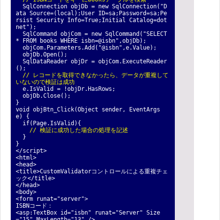
SqlConnection objDb = new SqlConnection("D
ata Source=(local);User ID=sa;Password=sa;Pe
rsist Security Info=True;Initial Catalog=dot
net");
SqlCommand objCom = new SqlCommand("SELECT
* FROM books WHERE isbn=@isbn",objDb);
objCom.Parameters.Add("@isbn",e.Value);
objDb.Open();
SqlDataReader objDr = objCom.ExecuteReader
();
// レコードを取得できなかったら、データが重複して
いないので検証は成功
e.IsValid = !objDr.HasRows;
objDb.Close();
}
void objBtn_Click(Object sender, EventArgs
e) {
if(Page.IsValid){
// 検証に成功した場合の処理を記述
}
}
</script>
<html>
<head>
<title>CustomValidatorコントロールによる重複チェ
ック</title>
</head>
<body>
<form runat="server">
ISBNコード：
<asp:TextBox id="isbn" runat="Server" Size
="15" MaxLength="13" />