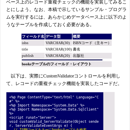
ベース上のレコード重複チェックの機能を実装してみるこ
とにしよう。なお、本稿で示しているサンプル・プログラ
ムを実行するには、あらかじめデータベース上に以下のよ
うなテーブルを作成しておく必要がある。
フィールド名
データ型
概要
isbn
VARCHAR(30)
ISBNコード（主キー）
title
VARCHAR(100)
書名
publish
VARCHAR(20)
出版社
booksテーブルのフィールド・レイアウト
以下は、実際にCustomValidatorコントロールを利用し
て、レコードの重複チェック機能を実装したコードだ。
<%@ Page ContentType="text/html" Language="C
#" %>
<%@ Import Namespace="System.Data" %>
<%@ Import Namespace="System.Data.SqlClient"
%>
<script runat="Server">
void customValid_ServerValidate(Object sende
r, ServerValidateEventArgs e) {
// ISBNコードをキーにbooksテーブルを検索