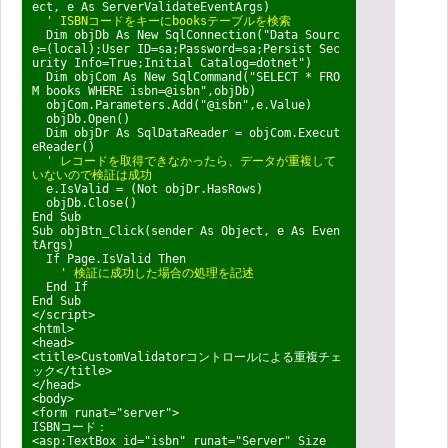
ect, e As ServerValidateEventArgs)
' ISBNコードをキーにbooksテーブルを検索
Dim objDb As New SqlConnection("Data Sourc
e=(local);User ID=sa;Password=sa;Persist Sec
urity Info=True;Initial Catalog=dotnet")
Dim objCom As New SqlCommand("SELECT * FRO
M books WHERE isbn=@isbn",objDb)
objCom.Parameters.Add("@isbn",e.Value)
objDb.Open()
Dim objDr As SqlDataReader = objCom.Execut
eReader()
' レコードを取得できなかったら、データが重複して
いないので検証は成功
e.IsValid = (Not objDr.HasRows)
objDb.Close()
End Sub
Sub objBtn_Click(sender As Object, e As Even
tArgs)
If Page.IsValid Then
' 検証に成功した場合の処理を記述
End If
End Sub
</script>
<html>
<head>
<title>CustomValidatorコントロールによる重複チェ
ック</title>
</head>
<body>
<form runat="server">
ISBNコード：
<asp:TextBox id="isbn" runat="Server" Size