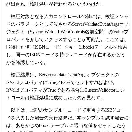
び出され、検証処理が行われるというわけだ。
検証対象となる入力コントロールの値には、検証メソッ
ドのパラメータとして渡されるServerValidateEventArgsオブ
ジェクト（System.Web.UI.WebControls名前空間）のValueプ
ロパティを介してアクセスすることが可能だ。ここでは、
取得した値（ISBNコード）をキーにbooksテーブルを検索
し、同一のISBNコードを持つレコードが存在するかどう
かを確認している。
検証結果は、ServerValidateEventArgsオブジェクトの
IsValidプロパティにTrue／Falseでセットすればよい。
IsValidプロパティがTrueである場合にCustomValidatorコン
トロールは検証処理に成功したものと見なす。
以下は、上記のサンプル・コードで重複するISBNコー
ドを入力した場合の実行結果だ。本サンプルを試す場合に
は、あらかじめbooksテーブルに適当な値をセットしたう