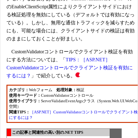
のEnableClientScript属性によりクライアントサイドにおけ
る検証処理を無効にしている（デフォルトでは有効になっ
ている）。しかし、無用な通信トラフィックを減らすため
にも、可能な場合には、クライアントサイドの検証は有効
のままにしておくことが好ましい。
CustomValidatorコントロールでクライアント検証を有効
にする方法については、「
TIPS：［ASP.NET］
CustomValidatorコントロールでクライアント検証を有効に
するには？
」で紹介している。
カテゴリ：
Webフォーム
処理対象：
検証
使用キーワード：
CustomValidatorコントロール
使用ライブラリ：
ServerValidateEventArgsクラス（System.Web.UI.WebC
空間）
関連TIPS：
［ASP.NET］CustomValidatorコントロールでクライアン
にするには？
この記事と関連性の高い別の.NET TIPS