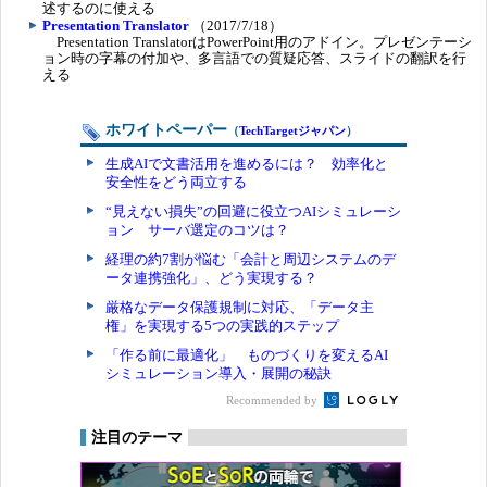
述するのに使える
Presentation Translator
（2017/7/18）
Presentation TranslatorはPowerPoint用のアドイン。プレゼンテーシ
ョン時の字幕の付加や、多言語での質疑応答、スライドの翻訳を行
える
ホワイトペーパー
（
TechTargetジャパン
）
生成AIで文書活用を進めるには？ 効率化と
安全性をどう両立する
“見えない損失”の回避に役立つAIシミュレーシ
ョン サーバ選定のコツは？
経理の約7割が悩む「会計と周辺システムのデ
ータ連携強化」、どう実現する？
厳格なデータ保護規制に対応、「データ主
権」を実現する5つの実践的ステップ
「作る前に最適化」 ものづくりを変えるAI
シミュレーション導入・展開の秘訣
Recommended by
注目のテーマ