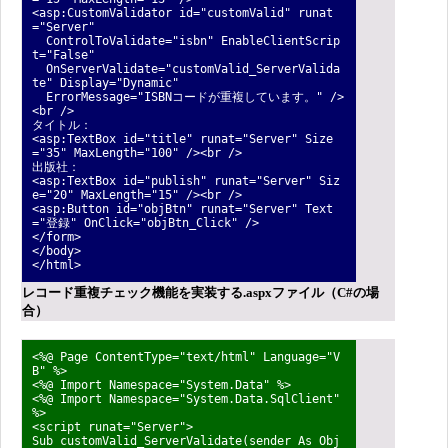
<asp:CustomValidator id="customValid" runat
="Server"
ControlToValidate="isbn" EnableClientScrip
t="False"
OnServerValidate="customValid_ServerValida
te" Display="Dynamic"
ErrorMessage="ISBNコードが重複しています。" />
<br />
タイトル：
<asp:TextBox id="title" runat="Server" Size
="35" MaxLength="100" /><br />
出版社：
<asp:TextBox id="publish" runat="Server" Siz
e="20" MaxLength="15" /><br />
<asp:Button id="objBtn" runat="Server" Text
="登録" OnClick="objBtn_Click" />
</form>
</body>
</html>
レコード重複チェック機能を実装する.aspxファイル（C#の場
合）
<%@ Page ContentType="text/html" Language="V
B" %>
<%@ Import Namespace="System.Data" %>
<%@ Import Namespace="System.Data.SqlClient"
%>
<script runat="Server">
Sub customValid_ServerValidate(sender As Obj