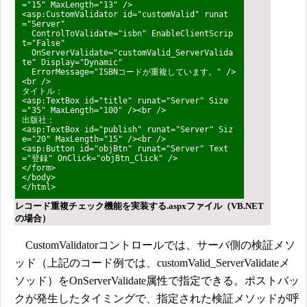
="15" MaxLength="13" />
<asp:CustomValidator id="customValid" runat
="Server"
ControlToValidate="isbn" EnableClientScrip
t="False"
OnServerValidate="customValid_ServerValida
te" Display="Dynamic"
ErrorMessage="ISBNコードが重複しています。" />
<br />
タイトル：
<asp:TextBox id="title" runat="Server" Size
="35" MaxLength="100" /><br />
出版社：
<asp:TextBox id="publish" runat="Server" Siz
e="20" MaxLength="15" /><br />
<asp:Button id="objBtn" runat="Server" Text
="登録" OnClick="objBtn_Click" />
</form>
</body>
</html>
レコード重複チェック機能を実装する.aspxファイル（VB.NET
の場合）
CustomValidatorコントロールでは、サーバ側の検証メソ
ッド（上記のコード例では、customValid_ServerValidateメ
ソッド）をOnServerValidate属性で指定できる。ポストバッ
クが発生したタイミングで、指定された検証メソッドが呼