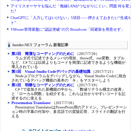
Insider.NET フォーラム 新着記事
第2回 簡潔なコーディングのために
（2017/7/26）
ラムダ式で記述できるメンバの増加、throw式、out変数、タプル
など、C# 7には以前よりもコードを簡潔に記述できるような機能が
導入されている
第1回 Visual Studio Codeデバッグの基礎知識
（2017/7/21）
Node.jsプログラムをデバッグしながら、Visual Studio Codeに統合
されているデバッグ機能の基本の「キ」をマスターしよう
第1回 明瞭なコーディングのために
（2017/7/19）
C# 7で追加された新機能の中から、「数値リテラル構文の改善」
と「ローカル関数」を紹介する。これらは分かりやすいコードを記
述するのに使える
Presentation Translator
（2017/7/18）
Presentation TranslatorはPowerPoint用のアドイン。プレゼンテーシ
ョン時の字幕の付加や、多言語での質疑応答、スライドの翻訳を行
える
ホワイトペーパー
（
TechTargetジャパン
）