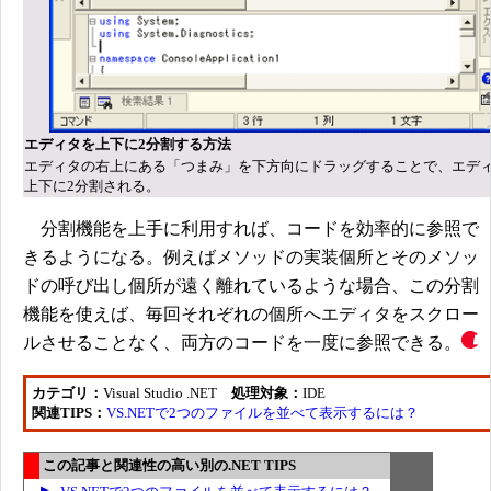
エディタを上下に2分割する方法
エディタの右上にある「つまみ」を下方向にドラッグすることで、エデ
上下に2分割される。
分割機能を上手に利用すれば、コードを効率的に参照で
きるようになる。例えばメソッドの実装個所とそのメソッ
ドの呼び出し個所が遠く離れているような場合、この分割
機能を使えば、毎回それぞれの個所へエディタをスクロー
ルさせることなく、両方のコードを一度に参照できる。
カテゴリ：
Visual Studio .NET
処理対象：
IDE
関連TIPS：
VS.NETで2つのファイルを並べて表示するには？
この記事と関連性の高い別の.NET TIPS