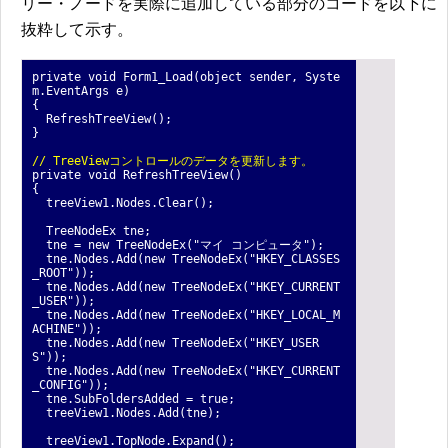
リー・ノードを実際に追加している部分のコードを以下に
抜粋して示す。
private void Form1_Load(object sender, Syste
m.EventArgs e)
{
RefreshTreeView();
}
// TreeViewコントロールのデータを更新します。
private void RefreshTreeView()
{
treeView1.Nodes.Clear();
TreeNodeEx tne;
tne = new TreeNodeEx("マイ コンピュータ");
tne.Nodes.Add(new TreeNodeEx("HKEY_CLASSES
_ROOT"));
tne.Nodes.Add(new TreeNodeEx("HKEY_CURRENT
_USER"));
tne.Nodes.Add(new TreeNodeEx("HKEY_LOCAL_M
ACHINE"));
tne.Nodes.Add(new TreeNodeEx("HKEY_USER
S"));
tne.Nodes.Add(new TreeNodeEx("HKEY_CURRENT
_CONFIG"));
tne.SubFoldersAdded = true;
treeView1.Nodes.Add(tne);
treeView1.TopNode.Expand();