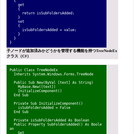
{
get
{
return isSubFoldersAdded;
}
set
{
isSubFoldersAdded = value;
}
}
}
子ノードが追加済みかどうかを管理する機能を持つTreeNodeEx
クラス（C#）
Public Class TreeNodeEx
Inherits System.Windows.Forms.TreeNode
Public Sub New(ByVal [text] As String)
MyBase.New([text])
InitializeComponent()
End Sub
Private Sub InitializeComponent()
isSubFoldersAdded = False
End Sub
Private isSubFoldersAdded As Boolean
Public Property SubFoldersAdded() As Boole
an
Get