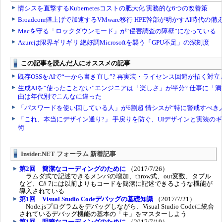
Insider.NET フォーラム 新着記事
第2回 簡潔なコーディングのために
（2017/7/26）
ラムダ式で記述できるメンバの増加、throw式、out変数、タプル
など、C# 7には以前よりもコードを簡潔に記述できるような機能が
導入されている
第1回 Visual Studio Codeデバッグの基礎知識
（2017/7/21）
Node.jsプログラムをデバッグしながら、Visual Studio Codeに統合
されているデバッグ機能の基本の「キ」をマスターしよう
第1回 明瞭なコーディングのために
（2017/7/19）