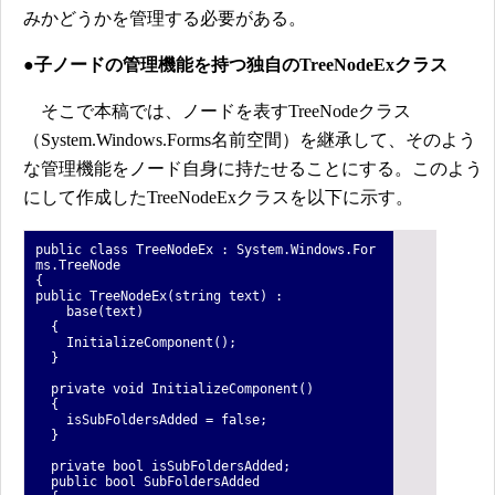
みかどうかを管理する必要がある。
●子ノードの管理機能を持つ独自のTreeNodeExクラス
そこで本稿では、ノードを表すTreeNodeクラス
（System.Windows.Forms名前空間）を継承して、そのよう
な管理機能をノード自身に持たせることにする。このよう
にして作成したTreeNodeExクラスを以下に示す。
public class TreeNodeEx : System.Windows.For
ms.TreeNode
{
public TreeNodeEx(string text) :
base(text)
{
InitializeComponent();
}
private void InitializeComponent()
{
isSubFoldersAdded = false;
}
private bool isSubFoldersAdded;
public bool SubFoldersAdded