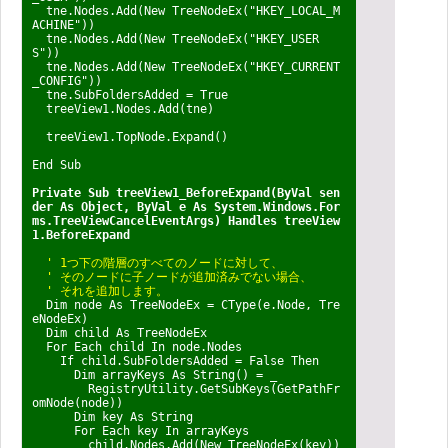
tne.Nodes.Add(New TreeNodeEx("HKEY_LOCAL_M
ACHINE"))
tne.Nodes.Add(New TreeNodeEx("HKEY_USER
S"))
tne.Nodes.Add(New TreeNodeEx("HKEY_CURRENT
_CONFIG"))
tne.SubFoldersAdded = True
treeView1.Nodes.Add(tne)
treeView1.TopNode.Expand()
End Sub
Private Sub treeView1_BeforeExpand(ByVal sen
der As Object, ByVal e As System.Windows.For
ms.TreeViewCancelEventArgs) Handles treeView
1.BeforeExpand
' 1つ下の階層のすべてのノードに対して、
' そのノードに子ノードが追加済みでない場合、
' それを追加します。
Dim node As TreeNodeEx = CType(e.Node, Tre
eNodeEx)
Dim child As TreeNodeEx
For Each child In node.Nodes
If child.SubFoldersAdded = False Then
Dim arrayKeys As String() = _
RegistryUtility.GetSubKeys(GetPathFr
omNode(node))
Dim key As String
For Each key In arrayKeys
child.Nodes.Add(New TreeNodeEx(key))