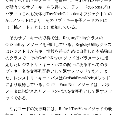
からすべての「子ノード」を取得し、それぞれの子ノード
が所有するサブ・キーを取得して、子ノードのNodesプロ
パティ（これも実体はTreeNodeCollectionオブジェクト）の
Addメソッドにより、そのサブ・キーを子ノードの下に
（「孫ノード」として）追加している。
そのサブ・キーの取得では、RegistryUtilityクラスの
GetSubKeysメソッドを利用している。RegistryUtilityクラス
はレジストリからキー情報を得るために自作した本稿独自
のクラスで、そのGetSubKeysメソッドはパラメータに指
定したレジストリ・キー・パスの配下にあるすべてのサ
ブ・キー名を文字列配列として返すメソッドである。ま
た、レジストリ・キー・パスはGetPathFromNodeメソッド
により取得している。GetPathFromNodeメソッドは、パラ
メータに指定されたノードのパスを文字列として返すメソ
ッドである。
なおコードの実行時には、RefreshTreeViewメソッドの最