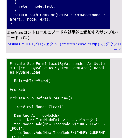
{
return node.Text;
}
return Path.Combine(GetPathFromNode(node.P
arent), node.Text);
}
TreeViewコントロールにノードを効率的に追加するサンプル・
コード（C#）
Visual C# .NETプロジェクト（createtreeview_cs.zip）のダウンロ
ード
Private Sub Form1_Load(ByVal sender As Syste
m.Object, ByVal e As System.EventArgs) Handl
es MyBase.Load
RefreshTreeView()
End Sub
Private Sub RefreshTreeView()
treeView1.Nodes.Clear()
Dim tne As TreeNodeEx
tne = New TreeNodeEx("マイ コンピュータ")
tne.Nodes.Add(New TreeNodeEx("HKEY_CLASSES
_ROOT"))
tne.Nodes.Add(New TreeNodeEx("HKEY_CURRENT
_USER"))