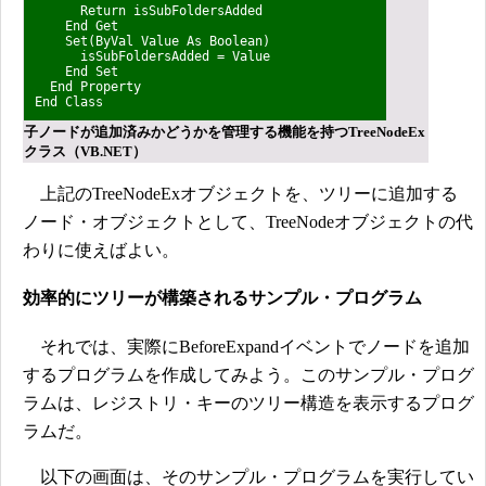
Return isSubFoldersAdded
End Get
Set(ByVal Value As Boolean)
isSubFoldersAdded = Value
End Set
End Property
End Class
子ノードが追加済みかどうかを管理する機能を持つTreeNodeEx
クラス（VB.NET）
上記のTreeNodeExオブジェクトを、ツリーに追加する
ノード・オブジェクトとして、TreeNodeオブジェクトの代
わりに使えばよい。
効率的にツリーが構築されるサンプル・プログラム
それでは、実際にBeforeExpandイベントでノードを追加
するプログラムを作成してみよう。このサンプル・プログ
ラムは、レジストリ・キーのツリー構造を表示するプログ
ラムだ。
以下の画面は、そのサンプル・プログラムを実行してい