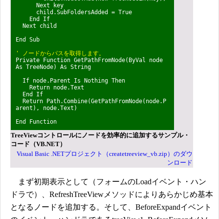
Next key
child.SubFoldersAdded = True
End If
Next child
End Sub
' ノードからパスを取得します。
Private Function GetPathFromNode(ByVal node
As TreeNode) As String
If node.Parent Is Nothing Then
Return node.Text
End If
Return Path.Combine(GetPathFromNode(node.P
arent), node.Text)
End Function
TreeViewコントロールにノードを効率的に追加するサンプル・
コード（VB.NET）
Visual Basic .NETプロジェクト（createtreeview_vb.zip）のダウ
ンロード
まず初期表示として（フォームのLoadイベント・ハン
ドラで）、RefreshTreeViewメソッドによりあらかじめ基本
となるノードを追加する。そして、BeforeExpandイベント