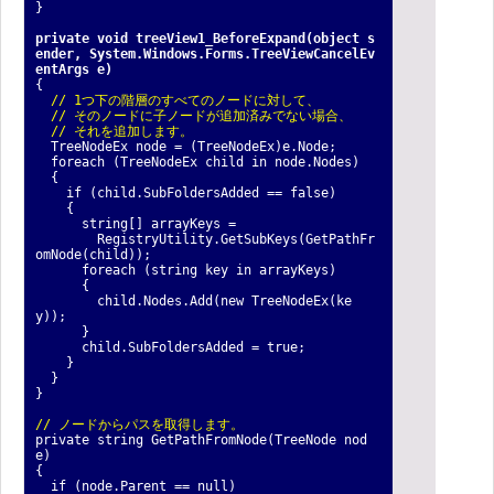
}
private void treeView1_BeforeExpand(object s
ender, System.Windows.Forms.TreeViewCancelEv
entArgs e)
{
// 1つ下の階層のすべてのノードに対して、
// そのノードに子ノードが追加済みでない場合、
// それを追加します。
TreeNodeEx node = (TreeNodeEx)e.Node;
foreach (TreeNodeEx child in node.Nodes)
{
if (child.SubFoldersAdded == false)
{
string[] arrayKeys =
RegistryUtility.GetSubKeys(GetPathFr
omNode(child));
foreach (string key in arrayKeys)
{
child.Nodes.Add(new TreeNodeEx(ke
y));
}
child.SubFoldersAdded = true;
}
}
}
// ノードからパスを取得します。
private string GetPathFromNode(TreeNode nod
e)
{
if (node.Parent == null)