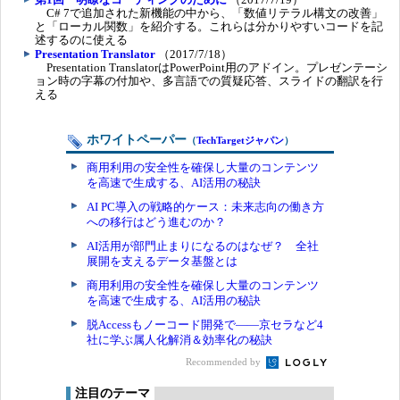
C# 7で追加された新機能の中から、「数値リテラル構文の改善」
と「ローカル関数」を紹介する。これらは分かりやすいコードを記
述するのに使える
Presentation Translator
（2017/7/18）
Presentation TranslatorはPowerPoint用のアドイン。プレゼンテーシ
ョン時の字幕の付加や、多言語での質疑応答、スライドの翻訳を行
える
ホワイトペーパー
（
TechTargetジャパン
）
商用利用の安全性を確保し大量のコンテンツ
を高速で生成する、AI活用の秘訣
AI PC導入の戦略的ケース：未来志向の働き方
への移行はどう進むのか？
AI活用が部門止まりになるのはなぜ？ 全社
展開を支えるデータ基盤とは
商用利用の安全性を確保し大量のコンテンツ
を高速で生成する、AI活用の秘訣
脱Accessもノーコード開発で――京セラなど4
社に学ぶ属人化解消＆効率化の秘訣
Recommended by
注目のテーマ