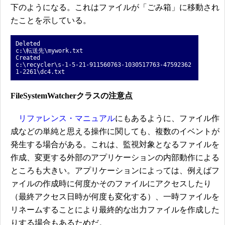
下のようになる。これはファイルが「ごみ箱」に移動され
たことを示している。
Deleted
c:\転送先\mywork.txt
Created
c:\recycler\s-1-5-21-911560763-1030517763-47592362
1-2261\dc4.txt
FileSystemWatcherクラスの注意点
リファレンス・マニュアル
にもあるように、ファイル作
成などの単純と思える操作に関しても、複数のイベントが
発生する場合がある。これは、監視対象となるファイルを
作成、変更する外部のアプリケーションの内部動作による
ところも大きい。アプリケーションによっては、例えばフ
ァイルの作成時に何度かそのファイルにアクセスしたり
（最終アクセス日時が何度も変化する）、一時ファイルを
リネームすることにより最終的な出力ファイルを作成した
りする場合もあるためだ。