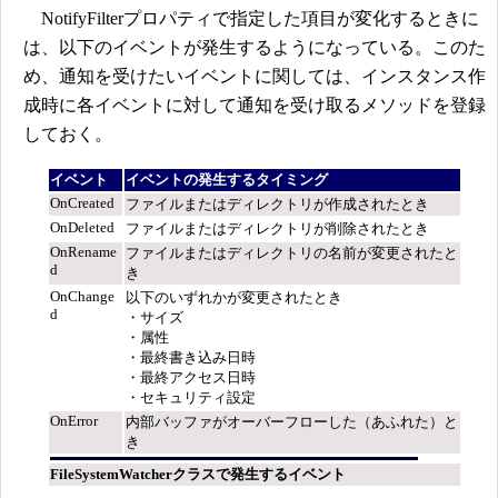
NotifyFilterプロパティで指定した項目が変化するときに
は、以下のイベントが発生するようになっている。このた
め、通知を受けたいイベントに関しては、インスタンス作
成時に各イベントに対して通知を受け取るメソッドを登録
しておく。
イベント
イベントの発生するタイミング
OnCreated
ファイルまたはディレクトリが作成されたとき
OnDeleted
ファイルまたはディレクトリが削除されたとき
OnRename
ファイルまたはディレクトリの名前が変更されたと
d
き
OnChange
以下のいずれかが変更されたとき
d
・サイズ
・属性
・最終書き込み日時
・最終アクセス日時
・セキュリティ設定
OnError
内部バッファがオーバーフローした（あふれた）と
き
FileSystemWatcherクラスで発生するイベント