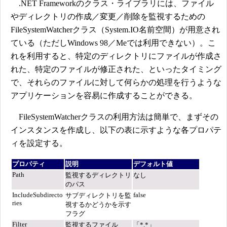
.NET Frameworkのクラス・ライブラリには、ファイル
やディレクトリの作成／変更／削除を監視するための
FileSystemWatcherクラス（System.IO名前空間）が用意され
ている（ただしWindows 98／Meでは利用できない）。こ
れを利用すると、特定のディレクトリにファイルが作成さ
れた、特定のファイルが修正された、といったタイミング
で、それらのファイルに対して何らかの処理を行うような
アプリケーションを容易に作成することができる。
FileSystemWatcherクラスの利用方法は簡単で、まずその
インスタンスを作成し、以下の表に示すような各プロパテ
ィを設定する。
プロパティ
説明
デフォルト値
Path
監視するディレクトリ
なし
のパス
IncludeSubdirecto
false
サブディレクトリを監
ries
視するかどうかを示す
フラグ
Filter
監視するファイル
「*.*」