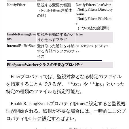
NotifyFilter
NotifyFilters.LastWrite
監視する変更の種類
| NotifyFilters.Directory
（NotifyFilters列挙体
Name
の値）
| NotifyFilters.FileNam
e
（3つの値の論理和）
EnableRaisingEve
false
監視を有効にするかど
nts
うかを示すフラグ
InternalBufferSize
受け取った通知を格納
8192Bytes（8KByte
する内部バッファのサ
s）
イズ
FileSystemWatcherクラスの主要なプロパティ
Filterプロパティでは、監視対象となる特定のファイル
を指定することもできるが、「*.txt」や「*.jpg」といった
特定の種類のファイルも指定可能だ。
EnableRaisingEventsプロパティをtrueに設定すると監視処
理が開始される。監視が不要な場合には、一時的にこのプ
ロパティをfalseに設定すればよい。