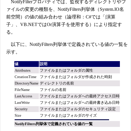
NotifyFilterプロパティでは、監視するディレクトリやフ
ァイルの変更の種類を、NotifyFilters列挙体（System.IO名
前空間）の値の組み合わせ（論理和：C#では「|演算
子」、VB.NETではOr演算子を使用する）により指定す
る。
以下に、NotifyFilters列挙体で定義されている値の一覧を
示す。
値
説明
Attributes
ファイルまたはフォルダの属性
CreationTime
ファイルまたはフォルダが作成された時刻
DirectoryName
ディレクトリの名前
FileName
ファイルの名前
LastAccess
ファイルまたはフォルダへの最終アクセス日時
LastWrite
ファイルまたはフォルダへの最終書き込み日時
Security
ファイルまたはフォルダのセキュリティ設定
Size
ファイルまたはフォルダのサイズ
NotifyFilters列挙体で定義されている値の一覧