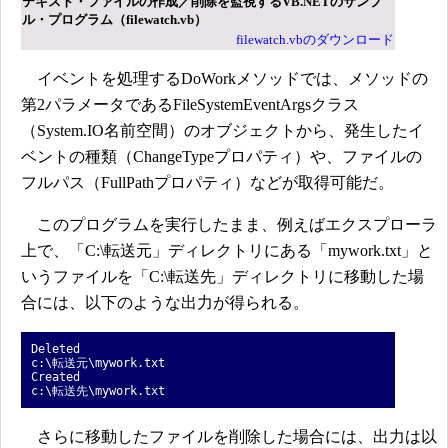
テキスト・ファイルの作成／削除を監視するVB.NETのサンプ
ル・プログラム（filewatch.vb）
filewatch.vbのダウンロード
イベントを処理するDoWorkメソッドでは、メソッドの
第2パラメータであるFileSystemEventArgsクラス
（System.IO名前空間）のオブジェクトから、発生したイ
ベントの種類（ChangeTypeプロパティ）や、ファイルの
フルパス（FullPathプロパティ）などが取得可能だ。
このプログラムを実行したまま、例えばエクスプローラ
上で、「C:\転送元」ディレクトリにある「mywork.txt」と
いうファイルを「C:\転送先」ディレクトリに移動した場
合には、以下のような出力が得られる。
Deleted
c:\転送元\mywork.txt
Created
c:\転送先\mywork.txt
さらに移動したファイルを削除した場合には、出力は以