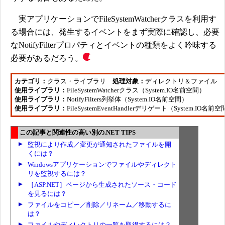
実アプリケーションでFileSystemWatcherクラスを利用す
る場合には、発生するイベントをまず実際に確認し、必要
なNotifyFilterプロパティとイベントの種類をよく吟味する
必要があるだろう。
カテゴリ：
クラス・ライブラリ
処理対象：
ディレクトリ＆ファイル
使用ライブラリ：
FileSystemWatcherクラス（System.IO名前空間）
使用ライブラリ：
NotifyFilters列挙体（System.IO名前空間）
使用ライブラリ：
FileSystemEventHandlerデリゲート（System.IO名前
この記事と関連性の高い別の.NET TIPS
監視により作成／変更が通知されたファイルを開
くには？
Windowsアプリケーションでファイルやディレクト
リを監視するには？
［ASP.NET］ページから生成されたソース・コード
を見るには？
ファイルをコピー／削除／リネーム／移動するに
は？
ファイルやディレクトリの一覧を取得するには？