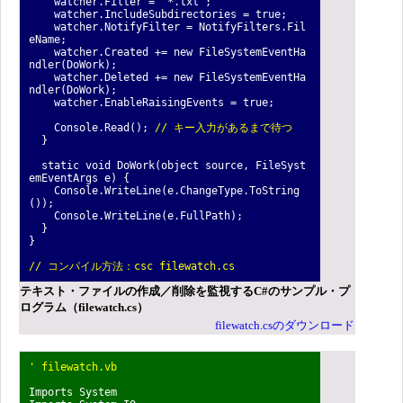
watcher.Filter = "*.txt";
watcher.IncludeSubdirectories = true;
watcher.NotifyFilter = NotifyFilters.Fil
eName;
watcher.Created += new FileSystemEventHa
ndler(DoWork);
watcher.Deleted += new FileSystemEventHa
ndler(DoWork);
watcher.EnableRaisingEvents = true;
Console.Read();
// キー入力があるまで待つ
}
static void DoWork(object source, FileSyst
emEventArgs e) {
Console.WriteLine(e.ChangeType.ToString
());
Console.WriteLine(e.FullPath);
}
}
// コンパイル方法：csc filewatch.cs
テキスト・ファイルの作成／削除を監視するC#のサンプル・プ
ログラム（filewatch.cs）
filewatch.csのダウンロード
' filewatch.vb
Imports System