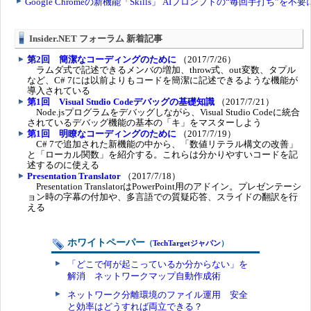
Insider.NET フォーラム 新着記事
第2回 簡潔なコーディングのために
（2017/7/26）
ラムダ式で記述できるメンバの増加、throw式、out変数、タプル
など、C# 7には以前よりもコードを簡潔に記述できるような機能が
導入されている
第1回 Visual Studio Codeデバッグの基礎知識
（2017/7/21）
Node.jsプログラムをデバッグしながら、Visual Studio Codeに統合
されているデバッグ機能の基本の「キ」をマスターしよう
第1回 明瞭なコーディングのために
（2017/7/19）
C# 7で追加された新機能の中から、「数値リテラル構文の改善」
と「ローカル関数」を紹介する。これらは分かりやすいコードを記
述するのに使える
Presentation Translator
（2017/7/18）
Presentation TranslatorはPowerPoint用のアドイン。プレゼンテーシ
ョン時の字幕の付加や、多言語での質疑応答、スライドの翻訳を行
える
ホワイトペーパー
（
TechTargetジャパン
）
「どこで何が起こっているか分からない」を
解消 ネットワークマップ自動作成術
ネットワーク分離環境のファイル運用 安全
と効率はどうすれば両立できる？