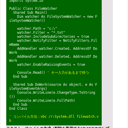
Imports System.IO
Public Class FileWatcher
Shared Sub Main()
Dim watcher As FileSystemWatcher = new F
ileSystemWatcher()
watcher.Path = "c:\"
watcher.Filter = "*.txt"
watcher.IncludeSubdirectories = true
watcher.NotifyFilter = NotifyFilters.Fil
eName
AddHandler watcher.Created, AddressOf Do
Work
AddHandler watcher.Deleted, AddressOf Do
Work
watcher.EnableRaisingEvents = true
Console.Read()
' キー入力があるまで待つ
End Sub
Shared Sub DoWork(source As object, e As F
ileSystemEventArgs)
Console.WriteLine(e.ChangeType.ToString
())
Console.WriteLine(e.FullPath)
End Sub
End Class
' コンパイル方法：vbc /r:System.dll filewatch.v
b