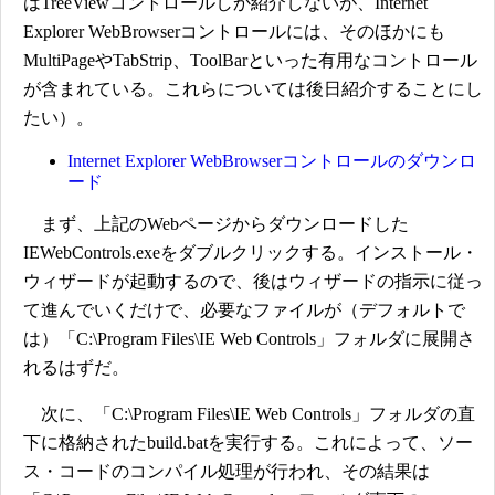
はTreeViewコントロールしか紹介しないが、Internet
Explorer WebBrowserコントロールには、そのほかにも
MultiPageやTabStrip、ToolBarといった有用なコントロール
が含まれている。これらについては後日紹介することにし
たい）。
Internet Explorer WebBrowserコントロールのダウンロ
ード
まず、上記のWebページからダウンロードした
IEWebControls.exeをダブルクリックする。インストール・
ウィザードが起動するので、後はウィザードの指示に従っ
て進んでいくだけで、必要なファイルが（デフォルトで
は）「C:\Program Files\IE Web Controls」フォルダに展開さ
れるはずだ。
次に、「C:\Program Files\IE Web Controls」フォルダの直
下に格納されたbuild.batを実行する。これによって、ソー
ス・コードのコンパイル処理が行われ、その結果は