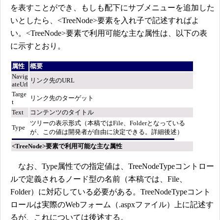
を表すことができ、もしも配下にサブメニューを追加した
いとしたら、<TreeNode>要素を入れ子で記述すればよ
い。<TreeNode>要素で利用可能な主な属性は、以下の表
に示すとおり。
属性
概要
Navig
リンク先のURL
ateUrl
Targe
リンク先のターゲット
t
Text
コンテンツのタイトル
ツリーの表示形式（本稿ではFile、Folderとなっている
Type
が、この値は開発者が自由に決定できる。詳細後述）
<TreeNode>要素で利用可能な主な属性
なお、Type属性での指定値は、TreeNodeTypeコントロー
ルで定義されるノード型の名前（本稿では、File、
Folder）に対応している必要がある。TreeNodeTypeコント
ロールは実際のWebフォーム（.aspxファイル）上に記述す
るが、これについては後述する。