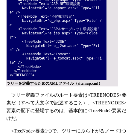
<TreeNode Text="ASP.NET環境設定"
NavigateUrl="e_aspnet.aspx" Type="Fil
e" />
<TreeNode Text="PHP環境設定"
NavigateUrl="e_php.aspx" Type="File" /
>
<TreeNode Text="JSP＆サーブレット環境設定"
NavigateUrl="e_jsp.aspx" Type="Folde
r">
<TreeNode Text="J2SE"
NavigateUrl="e_j2se.aspx" Type="Fil
e" />
<TreeNode Text="Tomcat"
NavigateUrl="e_tomcat.aspx" Type="Fi
le" />
</TreeNode>
</TreeNode>
</TREENODES>
ツリーを定義するためのXMLファイル（sitemap.xml）
ツリー定義ファイルのルート要素は<TREENODES>要
素だ（すべて大文字で記述すること）。<TREENODES>
要素の配下に登場するのは、基本的に<TreeNode>要素だ
けだ。
<TreeNode>要素1つで、ツリーにぶら下がるノード1つ