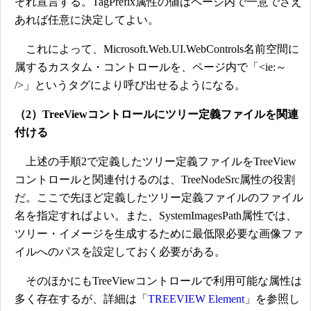
ぞれ宣言する。TagPrefix属性の値はページ内で一意でさえ
あれば任意に決定してよい。
これによって、Microsoft.Web.UI.WebControls名前空間に
属するカスタム・コントロールを、ページ内で「<ie:～
/>」というタグにより呼び出せるようになる。
（2）TreeViewコントロールにツリー定義ファイルを関連
付ける
上述の手順2で定義したツリー定義ファイルをTreeView
コントロールと関連付けるのは、TreeNodeSrc属性の役割
だ。ここで先ほど定義したツリー定義ファイルのファイル
名を指定すればよい。また、SystemImagesPath属性では、
ツリー・イメージを生成するために最低限必要な画像ファ
イルへのパスを設定しておく必要がある。
そのほかにもTreeViewコントロールで利用可能な属性は
多く存在するが、詳細は「
TREEVIEW Element
」を参照し