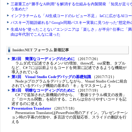
Insider.NET フォーラム 新着記事
第2回 簡潔なコーディングのために
（2017/7/26）
ラムダ式で記述できるメンバの増加、throw式、out変数、タプル
など、C# 7には以前よりもコードを簡潔に記述できるような機能が
導入されている
第1回 Visual Studio Codeデバッグの基礎知識
（2017/7/21）
Node.jsプログラムをデバッグしながら、Visual Studio Codeに統合
されているデバッグ機能の基本の「キ」をマスターしよう
第1回 明瞭なコーディングのために
（2017/7/19）
C# 7で追加された新機能の中から、「数値リテラル構文の改善」
と「ローカル関数」を紹介する。これらは分かりやすいコードを記
述するのに使える
Presentation Translator
（2017/7/18）
Presentation TranslatorはPowerPoint用のアドイン。プレゼンテーシ
ョン時の字幕の付加や、多言語での質疑応答、スライドの翻訳を行
える