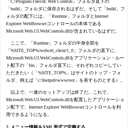
「C:\Program Files\IE Web Controls」フォルダ直下の
「build」フォルダに保存されるはずだ。そして「build」フ
ォルダの配下には、「Runtime」フォルダとInternet
Explorer WebBrowserコントロールの本体である
Microsoft.Web.UI.WebControls.dllが含まれているはずだ。
ここで、「Runtime」フォルダの中身全部を
「%SITE_TOP%/webctrl_client/1_0」フォルダの直下に、
Microsoft.Web.UI.WebControls.dllをアプリケーション・ルー
ト配下の「bin」フォルダ直下に、それぞれコピーしてい
ただきたい（「%SITE_TOP%」はサイトのトップ・フォ
ルダ、例えば「c:\Inetpub\wwwroot」を表すものとする）。
以上で、一連のセットアップは終了だ。これで、
Microsoft.Web.UI.WebControls.dllを配置したアプリケーショ
ン配下で、Internet Explorer WebBrowserコントロールを利
用できるようになる。
2. メニュー情報をXML形式で定義する