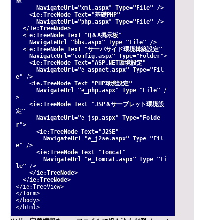
室"
NavigateUrl="xml.aspx" Type="File" />
<ie:TreeNode Text="基礎PHP"
NavigateUrl="php.aspx" Type="File" />
</ie:TreeNode>
<ie:TreeNode Text="Q＆A掲示板"
NavigateUrl="bbs.aspx" Type="File" />
<ie:TreeNode Text="サーバサイド環境構築設定"
NavigateUrl="config.aspx" Type="Folder">
<ie:TreeNode Text="ASP.NET環境設定"
NavigateUrl="e_aspnet.aspx" Type="Fil
e" />
<ie:TreeNode Text="PHP環境設定"
NavigateUrl="e_php.aspx" Type="File" /
>
<ie:TreeNode Text="JSP＆サーブレット環境設
定"
NavigateUrl="e_jsp.aspx" Type="Folde
r">
<ie:TreeNode Text="J2SE"
NavigateUrl="e_j2se.aspx" Type="Fil
e" />
<ie:TreeNode Text="Tomcat"
NavigateUrl="e_tomcat.aspx" Type="Fi
le" />
</ie:TreeNode>
</ie:TreeNode>
</ie:TreeView>
</form>
</body>
</html>