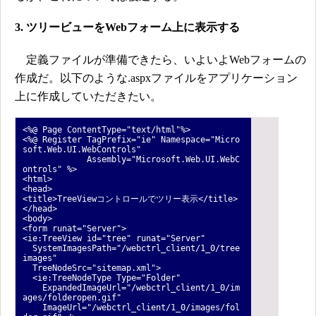
3. ツリービューをWebフォーム上に表示する
定義ファイルが準備できたら、いよいよWebフォームの
作成だ。以下のような.aspxファイルをアプリケーション
上に作成していただきたい。
<%@ Page ContentType="text/html"%>
<%@ Register TagPrefix="ie" Namespace="Micro
soft.Web.UI.WebControls"
Assembly="Microsoft.Web.UI.WebC
ontrols" %>
<html>
<head>
<title>TreeViewコントロールでツリー表示</title>
</head>
<body>
<form runat="Server">
<ie:TreeView id="tree" runat="Server"
SystemImagesPath="/webctrl_client/1_0/tree
images"
TreeNodeSrc="sitemap.xml">
<ie:TreeNodeType Type="Folder"
ExpandedImageUrl="/webctrl_client/1_0/im
ages/folderopen.gif"
ImageUrl="/webctrl_client/1_0/images/fol