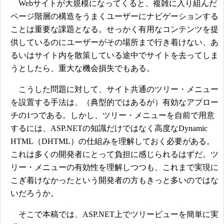
Webサイトが大規模になってくると、複雑に入り組んだ
ページ階層の構造をうまくユーザーにナビゲーションする
ことは重要な課題となる。せっかく有用なコンテンツを提
供しているのにユーザーがその場所まで行き着けない、あ
るいはサイト内を散策している途中でサイトを去ってしま
うとしたら、重大な機会損失でもある。
こうした問題に対して、サイト共通のツリー・メニュー
を設置する手法は、（典型的ではあるが）有効なアプロー
チの1つである。しかし、ツリー・メニューを自前で用意
するには、ASP.NETの知識だけではなく高度なDynamic
HTML（DHTML）の仕組みを理解しておく必要がある。
これは多くの開発者にとって負担に感じられるはずだ。ツ
リー・メニューの有効性を理解しつつも、これまで実現に
こぎ着けなかったという開発者の方もきっと多いのではな
いだろうか。
そこで本稿では、ASP.NET上でツリービューを簡単に実