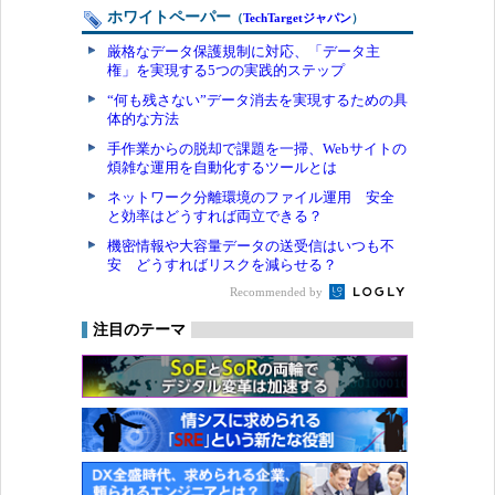
ホワイトペーパー
（
TechTargetジャパン
）
厳格なデータ保護規制に対応、「データ主
権」を実現する5つの実践的ステップ
“何も残さない”データ消去を実現するための具
体的な方法
手作業からの脱却で課題を一掃、Webサイトの
煩雑な運用を自動化するツールとは
ネットワーク分離環境のファイル運用 安全
と効率はどうすれば両立できる？
機密情報や大容量データの送受信はいつも不
安 どうすればリスクを減らせる？
Recommended by
注目のテーマ