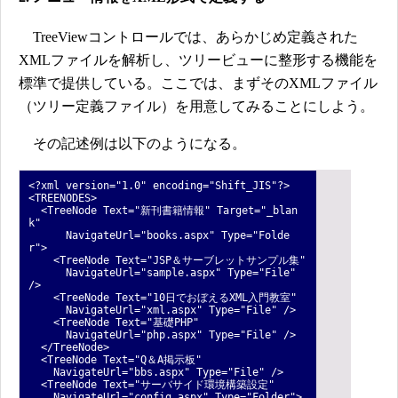
TreeViewコントロールでは、あらかじめ定義された
XMLファイルを解析し、ツリービューに整形する機能を
標準で提供している。ここでは、まずそのXMLファイル
（ツリー定義ファイル）を用意してみることにしよう。
その記述例は以下のようになる。
<?xml version="1.0" encoding="Shift_JIS"?>
<TREENODES>
<TreeNode Text="新刊書籍情報" Target="_blan
k"
NavigateUrl="books.aspx" Type="Folde
r">
<TreeNode Text="JSP＆サーブレットサンプル集"
NavigateUrl="sample.aspx" Type="File"
/>
<TreeNode Text="10日でおぼえるXML入門教室"
NavigateUrl="xml.aspx" Type="File" />
<TreeNode Text="基礎PHP"
NavigateUrl="php.aspx" Type="File" />
</TreeNode>
<TreeNode Text="Q＆A掲示板"
NavigateUrl="bbs.aspx" Type="File" />
<TreeNode Text="サーバサイド環境構築設定"
NavigateUrl="config.aspx" Type="Folder">