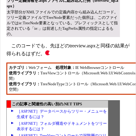
ツリー定義情報を.aspxファイルに組み込んだ例（treeview_up.a
spx）
太字部分がXMLファイルでの定義内容から組み込んだコード。
ツリー定義ファイルでTreeNode要素だった個所は、このファイ
ルではie:TreeNode要素となっている。プレフィックスとして指
定されている「ie:」は前述したTagPrefix属性の指定によるも
の。
このコードでも、先ほどのtreeview.aspxと同様の結果が
得られるはずだ。
カテゴリ：
Webフォーム
処理対象：
IE WebBrowserコントロール
使用ライブラリ：
TreeViewコントロール（Microsoft.Web.UI.WebContro
間）
使用ライブラリ：
TreeNodeTypeコントロール（Microsoft.Web.UI.WebCon
空間）
この記事と関連性の高い別の.NET TIPS
［ASP.NET］データベースからツリー・メニューを
生成するには？
［ASP.NET］フォルダ構造やドキュメントをツリー
表示するには？
［ASP.NET］TreeViewコントロールで深階層のツリ