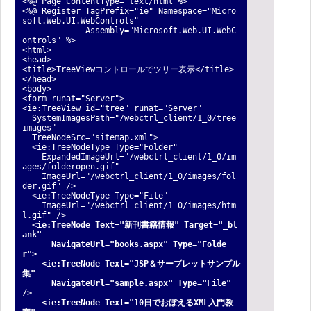
<%@ Page ContentType="text/html"%>
<%@ Register TagPrefix="ie" Namespace="Micro
soft.Web.UI.WebControls"
Assembly="Microsoft.Web.UI.WebC
ontrols" %>
<html>
<head>
<title>TreeViewコントロールでツリー表示</title>
</head>
<body>
<form runat="Server">
<ie:TreeView id="tree" runat="Server"
SystemImagesPath="/webctrl_client/1_0/tree
images"
TreeNodeSrc="sitemap.xml">
<ie:TreeNodeType Type="Folder"
ExpandedImageUrl="/webctrl_client/1_0/im
ages/folderopen.gif"
ImageUrl="/webctrl_client/1_0/images/fol
der.gif" />
<ie:TreeNodeType Type="File"
ImageUrl="/webctrl_client/1_0/images/htm
l.gif" />
<ie:TreeNode Text="新刊書籍情報" Target="_bl
ank"
NavigateUrl="books.aspx" Type="Folde
r">
<ie:TreeNode Text="JSP＆サーブレットサンプル
集"
NavigateUrl="sample.aspx" Type="File"
/>
<ie:TreeNode Text="10日でおぼえるXML入門教