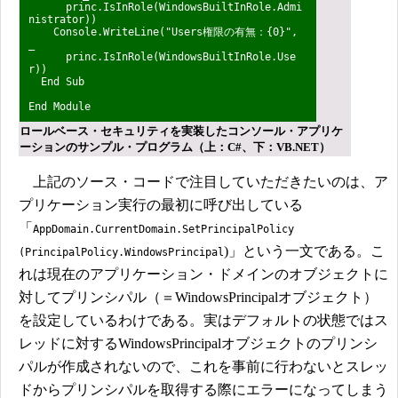
princ.IsInRole(WindowsBuiltInRole.Admi
nistrator))
Console.WriteLine("Users権限の有無：{0}",
_
princ.IsInRole(WindowsBuiltInRole.Use
r))
End Sub
End Module
ロールベース・セキュリティを実装したコンソール・アプリケ
ーションのサンプル・プログラム（上：C#、下：VB.NET）
上記のソース・コードで注目していただきたいのは、ア
プリケーション実行の最初に呼び出している
「
AppDomain.CurrentDomain.SetPrincipalPolicy
)」という一文である。こ
(PrincipalPolicy.WindowsPrincipal
れは現在のアプリケーション・ドメインのオブジェクトに
対してプリンシパル（＝WindowsPrincipalオブジェクト）
を設定しているわけである。実はデフォルトの状態ではス
レッドに対するWindowsPrincipalオブジェクトのプリンシ
パルが作成されないので、これを事前に行わないとスレッ
ドからプリンシパルを取得する際にエラーになってしまう