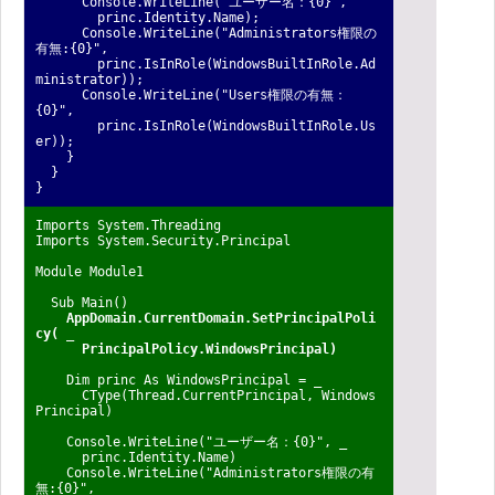
Console.WriteLine("ユーザー名：{0}",
princ.Identity.Name);
Console.WriteLine("Administrators権限の
有無:{0}",
princ.IsInRole(WindowsBuiltInRole.Ad
ministrator));
Console.WriteLine("Users権限の有無：
{0}",
princ.IsInRole(WindowsBuiltInRole.Us
er));
}
}
}
Imports System.Threading
Imports System.Security.Principal
Module Module1
Sub Main()
AppDomain.CurrentDomain.SetPrincipalPoli
cy( _
PrincipalPolicy.WindowsPrincipal)
Dim princ As WindowsPrincipal = _
CType(Thread.CurrentPrincipal, Windows
Principal)
Console.WriteLine("ユーザー名：{0}", _
princ.Identity.Name)
Console.WriteLine("Administrators権限の有
無:{0}", _