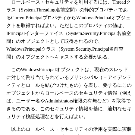
ロールベース・セキュリティを利用するには、Threadク
ラス（System.Threading名前空間）の静的プロパティであ
るCurrentPrincipalプロパティからWindowsPrincipalオブジェ
クトを取得すればよい。ただしこのプロパティの値は、
IPrincipalインターフェイス（System.Security.Principal名前空
間）のオブジェクトとして取得されるので、
WindowsPrincipalクラス（System.Security.Principal名前空
間）のオブジェクトへキャストする必要がある。
このWindowsPrincipalオブジェクトは、現在のスレッド
に対して割り当てられているプリンシパル（＝アイデンテ
ィティとロールを結びつけたもの）を表し、要するにこの
オブジェクトからロールベースのセキュリティ情報（例え
ば、ユーザー名やAdministrators権限の有無など）を取得で
きるのである。このセキュリティ情報を基に、適切なセキ
ュリティ検証処理などを行えばよい。
以上のロールベース・セキュリティの活用を実際に実装