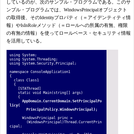
しているのが、次のサンプル・プログラムである。このサ
ンプル・プログラムでは、WindowsPrincipalオブジェクト
の取得後、そのIdentityプロパティ（＝アイデンティティ情
報）やIsInRoleメソッド（＝ロールへの所属の有無、権限
の有無の情報）を使ってロールベース・セキュリティ情報
を活用している。
using System;
using System.Threading;
using System.Security.Principal;
namespace ConsoleApplication1
{
class Class1
{
[STAThread]
static void Main(string[] args)
{
AppDomain.CurrentDomain.SetPrincipalPo
licy(
PrincipalPolicy.WindowsPrincipal);
WindowsPrincipal princ =
(WindowsPrincipal)Thread.CurrentPrin
cipal;