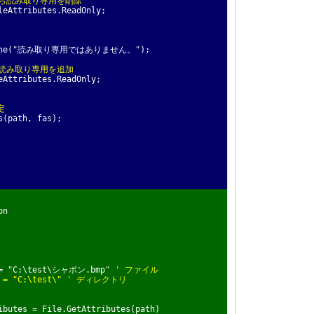
から読み取り専用を削除
tributes.ReadOnly;
ne("読み取り専用ではありません。");
に読み取り専用を追加
ributes.ReadOnly;
定
path, fas);
on
= "C:\test\シャボン.bmp"
' ファイル
 = "C:\test\"
' ディレクトリ
utes = File.GetAttributes(path)