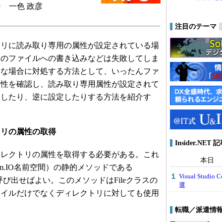
 一色 政彦
注目のテーマ
リに読み取り専用の属性が設定されている場
そのファイルへの書き込みなどは失敗してしま
うな場合に対処する方法として、いったんファ
属性を確認し、読み取り専用属性が設定されて
除したり、逆に設定したりする方法を紹介す
トリの属性の取得
Insider.NE
レクトリの属性を取得する必要がある。これ
本日
stem.IO名前空間）の静的メソッドである
Visual Stu
ソッドを呼び出せばよい。このメソッドはFileクラスの
選
ァイルだけでなくディレクトリに対しても使用
転職／派遣情