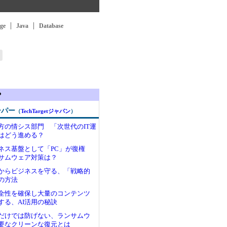
ge
Java
Database
？
ーパー
（
TechTargetジャパン
）
方の情シス部門 「次世代のIT運
はどう進める？
ジネス基盤として「PC」が復権
サムウェア対策は？
からビジネスを守る、「戦略的
の方法
全性を確保し大量のコンテンツ
する、AI活用の秘訣
だけでは防げない、ランサムウ
要なクリーンな復元とは