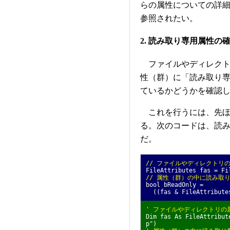
らの属性についての詳細
参照されたい。
2. 読み取り専用属性の
ファイルやディレクト
性（群）に「読み取り専用」（F
ているかどうかを確認
これを行うには、先ほ
る。次のコードは、読
だ。
// ファイルやディレクトリ
FileAttributes fas = F
// 属性（群）の中に読み取
bool bReadOnly =
((fas & FileAttributes
' ファイルやディレクトリの
Dim fas As FileAttribu
p")