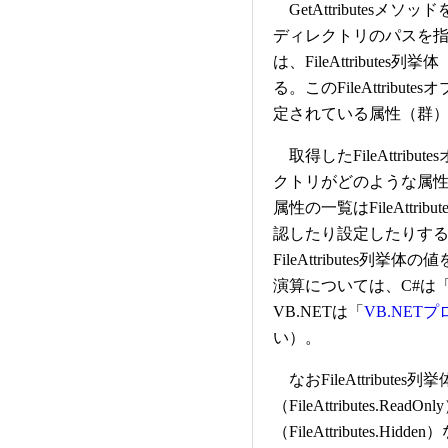
GetAttributes
ディレクトリのパスを
は、FileAttribute
る。このFileAttrib
定されている属性（群
取得したFileAttri
クトリがどのような属
属性の一覧はFileAttr
認したり設定したりするには、
FileAttributes
演算については、C#は
VB.NETは「
VB.NE
い）。
なおFileAttribut
（FileAttributes.
（FileAttributes