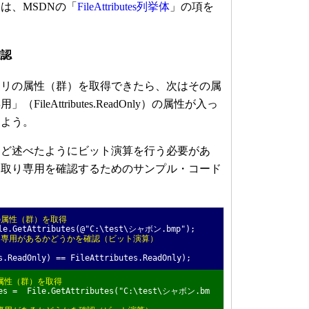
は、MSDNの「
FileAttributes列挙体
」の項を
確認
リの属性（群）を取得できたら、次はその属
ileAttributes.ReadOnly）の属性が入っ
しよう。
ど述べたようにビット演算を行う必要があ
み取り専用を確認するためのサンプル・コード
の属性（群）を取得
ile.GetAttributes(@"C:\test\シャボン.bmp");
り専用があるかどうかを確認（ビット演算）
.ReadOnly) == FileAttributes.ReadOnly);
属性（群）を取得
tes = File.GetAttributes("C:\test\シャボン.bm