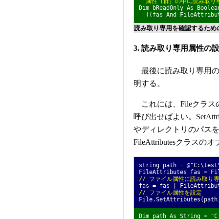
' 属性（群）の中に読み取り
Dim bReadOnly As Boolea
((fas And FileAttribut
読み取り専用を確認するための
3. 読み取り専用属性の
最後に読み取り専用の
明する。
これには、Fileクラスの静
呼び出せばよい。SetAt
やディレクトリのパスを
FileAttributesク
string path = @"C:\te
FileAttributes fas = Fi
// ファイル属性に読み取り
fas = fas | FileAttribu
// ファイル属性を設定
File.SetAttributes(path
Dim path As String = 