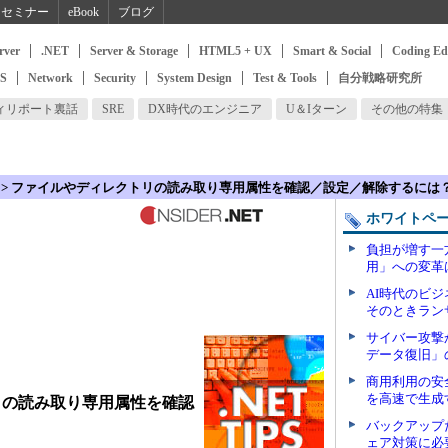
セミナー
eBook
ブログ
rver
.NET
Server & Storage
HTML5 + UX
Smart & Social
Coding Ed
SS
Network
Security
System Design
Test & Tools
自分戦略研究所
ィリポート裏話
SRE
DX時代のエンジニア
U＆Iターン
その他の特集
> ファイルやディレクトリの読み取り専用属性を確認／設定／解除するには
ホワイトペ
負担が増す一
用」への変革
AI時代のビ
そのときラン
サイバー攻撃
データ復旧」
商用利用の安
を高速で生成
リの読み取り専用属性を確認
？
バックアップ
ェア対策に必