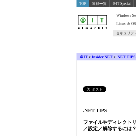
TOP
連載一覧
＠IT Special
Windows Se
Linux ＆ O
セキュリテ
＠IT
>
Insider.NET
>
.NET TIPS
.NET TIPS
ファイルやディレクト
／設定／解除するには