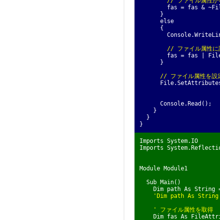
// ファイル属性
fas = fas & ~FileAt
}
else
{
Console.WriteLi
// ファイル属性
fas = fas | FileAtt
}
// ファイル属性を設
File.SetAttributes(
Console.Read();
}
}
}
Imports System.IO
Imports System.Reflecti
Module Module1
Sub Main()
Dim path As String 
'Dim path As String
' ファイル属性を取得
Dim fas As FileAttrib