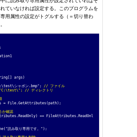
の中に読み取り専用属性が設定されていればそ
されていなければ設定する。このプログラムを
り専用属性の設定がトグルする（＝切り替わ
る。
;
ation1
ing[] args)
\test\シャボン.bmp";
// ファイル
 @"C:\test\"; // ディレクトリ
得
 File.GetAttributes(path);
うか確認
utes.ReadOnly) == FileAttributes.ReadOnl
ne("読み取り専用です。");