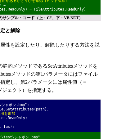
専用があるかどうかを確認（ビット演算）
n = _
es.ReadOnly) = FileAttributes.ReadOnly)
サンプル・コード（上：C#、下：VB.NET）
設定と解除
属性を設定したり、解除したりする方法を説
的メソッドであるSetAttributesメソッドを
tributesメソッドの第1パラメータにはファイル
指定し、第2パラメータには属性値（＝
ラスのオブジェクト）を指定する。
st\シャボン.bmp";
le.GetAttributes(path);
専用を追加
tes.ReadOnly;
, fas);
"C:\test\シャボン.bmp"