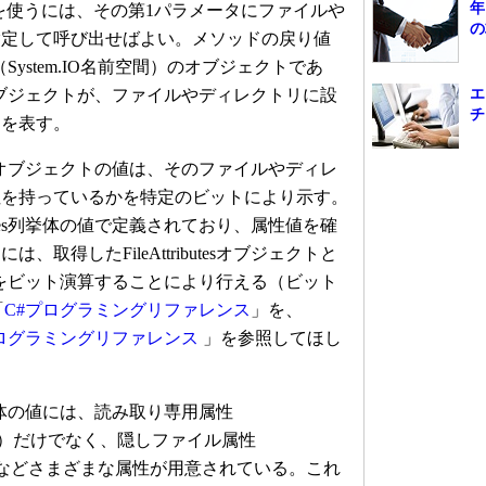
年
メソッドを使うには、その第1パラメータにファイルや
の
指定して呼び出せばよい。メソッドの戻り値
s列挙体（System.IO名前空間）のオブジェクトであ
utesオブジェクトが、ファイルやディレクトリに設
エ
チ
）を表す。
butesオブジェクトの値は、そのファイルやディレ
性を持っているかを特定のビットにより示す。
ibutes列挙体の値で定義されており、属性値を確
取得したFileAttributesオブジェクトと
列挙体の値をビット演算することにより行える（ビット
「
C#プログラミングリファレンス
」を、
Tプログラミングリファレンス
」を参照してほし
es列挙体の値には、読み取り専用属性
ReadOnly）だけでなく、隠しファイル属性
.Hidden）などさまざまな属性が用意されている。これ