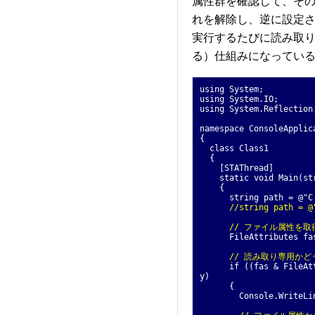
属性群を確認して、そ
れを解除し、逆に設定
実行するたびに読み取
る）仕組みになってい
using System;
using System.IO;
using System.Reflection
namespace ConsoleApplic
{
class Class1
{
[STAThread]
static void Main(str
{
string path = @"C:
//string path =
// ファイル属性を取
FileAttributes fas =
// 読み取り専用かど
if ((fas & FileAttrib
y)
{
Console.WriteLi