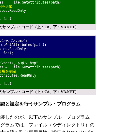
tes = File.GetAttributes(path)
用を追加
utes.ReadOnly
, fas)
サンプル・コード（上：C#、下：VB.NET）
st\シャボン.bmp";
le.GetAttributes(path);
utes.ReadOnly;
, fas);
"C:\test\シャボン.bmp"
tes = File.GetAttributes(path)
専用を削除
ttributes.ReadOnly
, fas)
サンプル・コード（上：C#、下：VB.NET）
の確認と設定を行うサンプル・プログラム
装したのが、以下のサンプル・プログラム
ログラムでは、ファイル（やディレクトリ）の