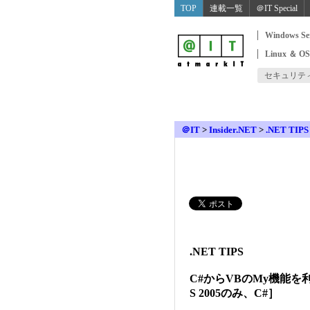
TOP
連載一覧
＠IT Special
Windows Se
Linux ＆ O
セキュリテ
＠IT
>
Insider.NET
>
.NET TIPS
.NET TIPS
C#からVBのMy機能を
S 2005のみ、C#］