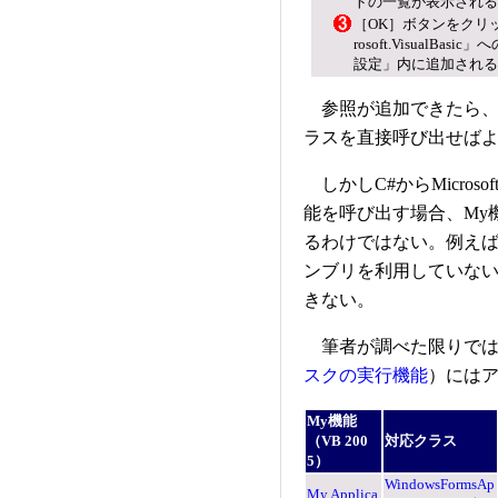
トの一覧が表示されるので、
［OK］ボタンをクリ
rosoft.Visual
設定」内に追加される
参照が追加できたら、
ラスを直接呼び出せば
しかしC#からMicrosof
能を呼び出す場合、My
るわけではない。例えばMy.Set
ンブリを利用していな
きない。
筆者が調べた限りでは
スクの実行機能
）には
My機能
（VB 200
対応クラス
5）
WindowsFormsAp
My.Applica