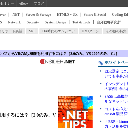
セミナー
eBook
ブログ
rver
.NET
Server & Storage
HTML5 + UX
Smart & Social
Coding Ed
SS
Network
Security
System Design
Test & Tools
自分戦略研究所
ィリポート裏話
SRE
DX時代のエンジニア
U＆Iターン
その他の特集
> C#からVBのMy機能を利用するには？［2.0のみ、VS 2005のみ、C#］
ホワイトペ
EDR選定は
いても中身が
インシデント
の事例に学ぶ
SASEは高
ルなネットワ
コストを抑え
crosoft 製品
利用するには？［2.0のみ、V
「ERP × k
力・活用を柔