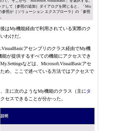
そこから「Microsoft.VisualBasic」を選択する。
ックして［参照の追加］ダイアログを閉じると、「Mic
Basic」への参照が［ソリューション エクスプローラ］の「参照
。
後はMy機能経由で利用されている実際のク
よいわけだ。
t.VisualBasicアセンブリのクラス経由でMy機
機能が提供するすべての機能にアクセスでき
tingsなどは、Microsoft.VisualBasicアセ
いため、ここで述べている方法ではアクセスで
、主に次のようなMy機能のクラス（主に
タ
アクセスできることが分かった。
説明