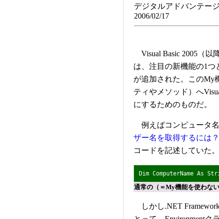
デジタルアドバンテージ
2006/02/17
Visual Basic 2005（
は、注目の新機能の1つと
が追加された。このMy
ティやメソッド）へVisu
にするためのものだ。
例えばコンピュータ名
ザー名を取得するには
コードを記述していた
Dim ComputerName As St
通常の（＝My機能を使わな
しかし.NET Frame
とって、Environmen