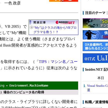
 一色 政彦
注目のテーマ
以降、VB 2005）で
“My”はクラスの海からVBプロ
グラマを救う！？
して“My”機能
機能とは、よく使う機能（さまざまなプロパ
al Basic開発者が直感的にアクセスできるよう
を取得するには、（「
TIPS：マシン名／ユー
？
」に示されているように）従来は次のような
Insider.NE
。
本日
Visual Stu
ring =
Environment.MachineName
選
い）場合のコンピュータ名の取得
workのクラス・ライブラリに詳しくない開発者に
転職／派遣情
tクラスのMachineNameプロパティでコンピュータ