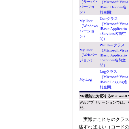
（サーバ・
（Microsoft.Visua
バージョ
lBasic.Devices名
ン）
前空間）
Userクラス
My.User
（Microsoft.Visua
（Windows
lBasic.Applicatio
バージョ
nServices名前空
ン）
間）
WebUserクラス
My.User
（Microsoft.Visua
（Webバー
lBasic.Applicatio
ジョン）
nServices名前空
間）
Logクラス
（Microsoft.Visua
My.Log
lBasic.Logging名
前空間）
My機能に対応するMicrosoft
Webアプリケーションでは、VB 
だ。
実際にこれらのクラス
述すればよい（コード