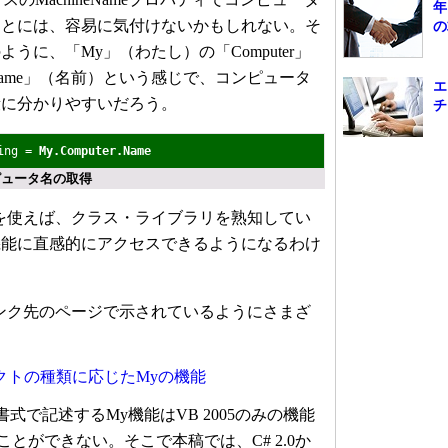
年
ことには、容易に気付けないかもしれない。そ
の
うに、「My」（わたし）の「Computer」
ame」（名前）という感じで、コンピュータ
エ
段に分かりやすいだろう。
チ
ring =
My.Computer.Name
ピュータ名の取得
を使えば、クラス・ライブラリを熟知してい
機能に直感的にアクセスできるようになるわけ
ンク先のページで示されているようにさまざ
クトの種類に応じたMyの機能
式で記述するMy機能はVB 2005のみの機能
ることができない。そこで本稿では、C# 2.0か