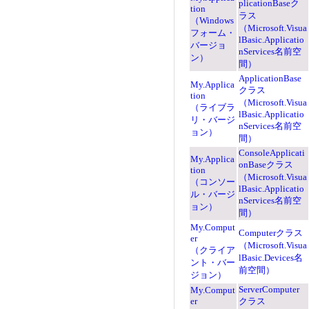
plicationBaseク
tion
ラス
（Windows
（Microsoft.Visua
フォーム・
lBasic.Applicatio
バージョ
nServices名前空
ン）
間）
ApplicationBase
My.Applica
クラス
tion
（Microsoft.Visua
（ライブラ
lBasic.Applicatio
リ・バージ
nServices名前空
ョン）
間）
ConsoleApplicati
My.Applica
onBaseクラス
tion
（Microsoft.Visua
（コンソー
lBasic.Applicatio
ル・バージ
nServices名前空
ョン）
間）
My.Comput
Computerクラス
er
（Microsoft.Visua
（クライア
lBasic.Devices名
ント・バー
前空間）
ジョン）
ServerComputer
My.Comput
er
クラス