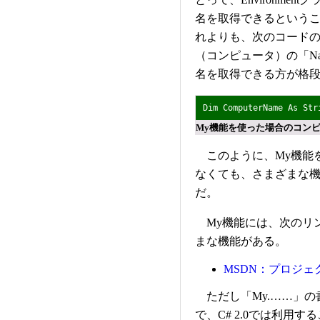
名を取得できるという
れよりも、次のコードのよ
（コンピュータ）の「N
名を取得できる方が格
Dim ComputerName As St
My機能を使った場合のコン
このように、My機能
なくても、さまざまな
だ。
My機能には、次のリ
まな機能がある。
MSDN：プロジェ
ただし「My.……」の書
で、C# 2.0では利用す