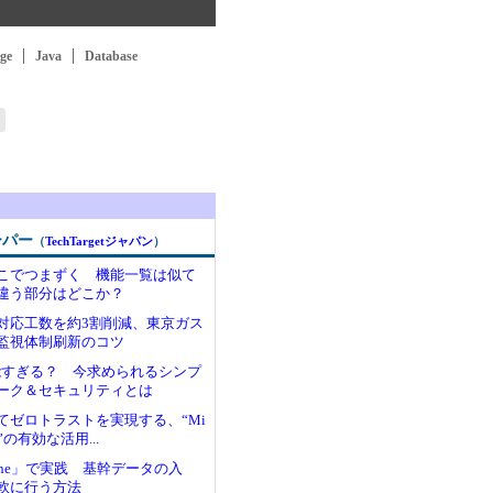
ge
Java
Database
ーパー
（
TechTargetジャパン
）
ここでつまずく 機能一覧は似て
違う部分はどこか？
対応工数を約3割削減、東京ガス
監視体制刷新のコツ
機能すぎる？ 今求められるシンプ
ーク＆セキュリティとは
てゼロトラストを実現する、“Mi
群”の有効な活用...
intone」で実践 基幹データの入
軟に行う方法