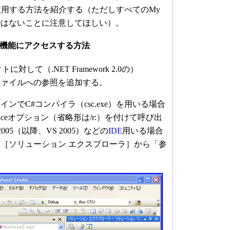
能を使用する方法を紹介する（ただしすべてのMy
ではないことに注意してほしい）。
5のMy機能にアクセスする方法
して（.NET Framework 2.0の）
asic.dllファイルへの参照を追加する。
でC#コンパイラ（csc.exe）を用いる場合
renceオプション（省略形は/r:）を付けて呼び出
o 2005（以降、VS 2005）などの
IDE
用いる場合
［ソリューション エクスプローラ］から「参