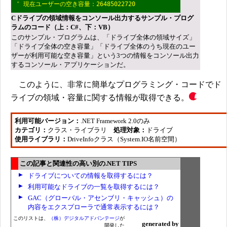
' 現在ユーザーの空き容量：26485022720
Cドライブの領域情報をコンソール出力するサンプル・プログ
ラムのコード（上：C#、下：VB）
このサンプル・プログラムは、「ドライブ全体の領域サイズ」
「ドライブ全体の空き容量」「ドライブ全体のうち現在のユー
ザーが利用可能な空き容量」という3つの情報をコンソール出力
するコンソール・アプリケーションだ。
このように、非常に簡単なプログラミング・コードでド
ライブの領域・容量に関する情報が取得できる。
利用可能バージョン：
.NET Framework 2.0のみ
カテゴリ：
クラス・ライブラリ
処理対象：
ドライブ
使用ライブラリ：
DriveInfoクラス（System.IO名前空間）
この記事と関連性の高い別の.NET TIPS
ドライブについての情報を取得するには？
利用可能なドライブの一覧を取得するには？
GAC（グローバル・アセンブリ・キャッシュ）の
内容をエクスプローラで通常表示するには？
このリストは、
（株）デジタルアドバンテージ
が
generated by
開発した