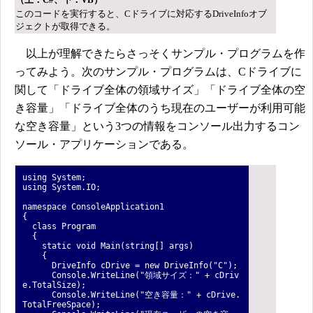
このコードを実行すると、Cドライブに対応するDriveInfoオブ
ジェクトが取得できる。
以上が理解できたらさっそくサンプル・プログラムを作
ってみよう。次のサンプル・プログラムは、Cドライブに
関して「ドライブ全体の領域サイズ」「ドライブ全体の空
き容量」「ドライブ全体のうち現在のユーザーが利用可能
な空き容量」という3つの情報をコンソール出力するコン
ソール・アプリケーションである。
using System;
using System.IO;
namespace ConsoleApplication1
{
class Program
{
static void Main(string[] args)
{
DriveInfo cDrive = new DriveInfo("C");
Console.WriteLine("領域サイズ：" + cDriv
e.TotalSize);
Console.WriteLine("空き容量：" + cDrive.
TotalFreeSpace);