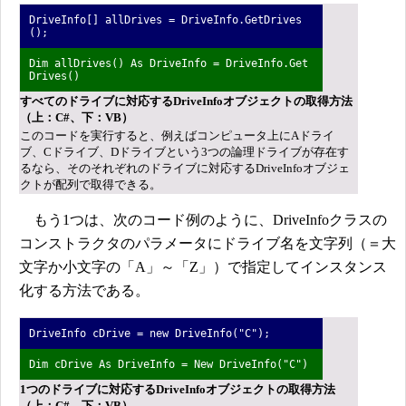
DriveInfo[] allDrives = DriveInfo.GetDrives
();
Dim allDrives() As DriveInfo = DriveInfo.Get
Drives()
すべてのドライブに対応するDriveInfoオブジェクトの取得方法
（上：C#、下：VB）
このコードを実行すると、例えばコンピュータ上にAドライ
ブ、Cドライブ、Dドライブという3つの論理ドライブが存在す
るなら、そのそれぞれのドライブに対応するDriveInfoオブジェ
クトが配列で取得できる。
もう1つは、次のコード例のように、DriveInfoクラスの
コンストラクタのパラメータにドライブ名を文字列（＝大
文字か小文字の「A」～「Z」）で指定してインスタンス
化する方法である。
DriveInfo cDrive = new DriveInfo("C");
Dim cDrive As DriveInfo = New DriveInfo("C")
1つのドライブに対応するDriveInfoオブジェクトの取得方法
（上：C#、下：VB）