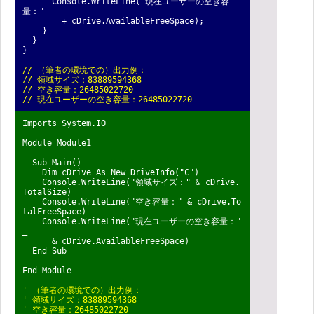
Console.WriteLine("現在ユーザーの空き容
量："
+ cDrive.AvailableFreeSpace);
}
}
}
// （筆者の環境での）出力例：
// 領域サイズ：83889594368
// 空き容量：26485022720
// 現在ユーザーの空き容量：26485022720
Imports System.IO
Module Module1
Sub Main()
Dim cDrive As New DriveInfo("C")
Console.WriteLine("領域サイズ：" & cDrive.
TotalSize)
Console.WriteLine("空き容量：" & cDrive.To
talFreeSpace)
Console.WriteLine("現在ユーザーの空き容量："
_
& cDrive.AvailableFreeSpace)
End Sub
End Module
' （筆者の環境での）出力例：
' 領域サイズ：83889594368
' 空き容量：26485022720