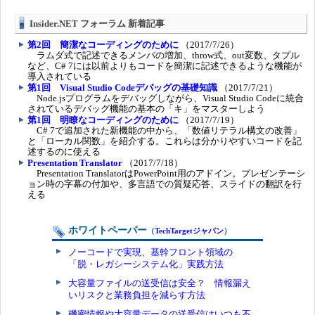
Insider.NET フォーラム 新着記事
第2回 簡潔なコーディングのために
（2017/7/26）
ラムダ式で記述できるメンバの増加、throw式、out変数、タプル
など、C# 7には以前よりもコードを簡潔に記述できるような機能が
導入されている
第1回 Visual Studio Codeデバッグの基礎知識
（2017/7/21）
Node.jsプログラムをデバッグしながら、Visual Studio Codeに統合
されているデバッグ機能の基本の「キ」をマスターしよう
第1回 明瞭なコーディングのために
（2017/7/19）
C# 7で追加された新機能の中から、「数値リテラル構文の改善」
と「ローカル関数」を紹介する。これらは分かりやすいコードを記
述するのに使える
Presentation Translator
（2017/7/18）
Presentation TranslatorはPowerPoint用のアドイン。プレゼンテーシ
ョン時の字幕の付加や、多言語での質疑応答、スライドの翻訳を行
える
ホワイトペーパー
（
TechTargetジャパン
）
ノーコードで実現、基幹フロント領域の
「脱・レガシーシステム化」実践方法
大容量ファイルの送受信は安全？ 情報漏え
いリスクと業務負担を減らす方法
機密情報や大容量データの送受信はいつも不