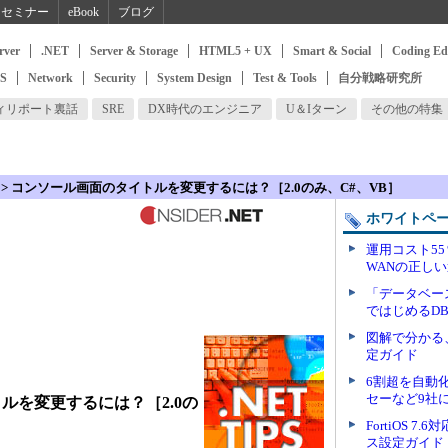
セミナー
eBook
ブログ
rver
.NET
Server & Storage
HTML5 + UX
Smart & Social
Coding Ed
SS
Network
Security
System Design
Test & Tools
自分戦略研究所
ィリポート裏話
SRE
DX時代のエンジニア
U＆Iターン
その他の特集
> コンソール画面のタイトルを変更するには？［2.0のみ、C#、VB］
ホワイトペ
運用コスト55
WANの正し
「データベー
ではじめるD
図解で分かる、
定ガイド
6割超を自動
セーなど9社
ルを変更するには？［2.0の
FortiOS 7
ス設定ガイド