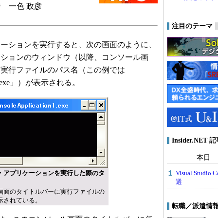
 一色 政彦
注目のテーマ
ーションを実行すると、次の画面のように、
ーションのウィンドウ（以降、コンソール画
は実行ファイルのパス名（この例では
tion1.exe」）が表示される。
Insider.NE
本日
Visual Stu
・アプリケーションを実行した際のタ
選
画面のタイトルバーに実行ファイルの
示されている。
転職／派遣情