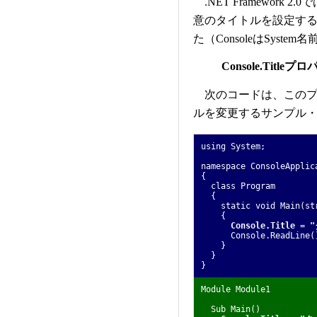
.NET Framewor
意のタイトルを設定す
た（ConsoleはSyst
Console.Titleプ
次のコードは、このプ
ルを変更するサンプル
using System;
namespace ConsoleApplic
{
class Program
{
static void Main(str
{
Console.Title
=
Console.ReadLine(
}
}
}
Module Module1
Sub Main()