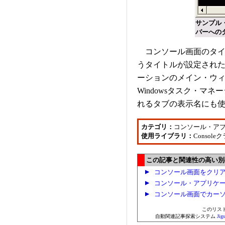
サンプル
バーへの
コンソール画面のタイ
うタイトルが設定され
ーションのメイン・ウ
Windowsタスク・マ
れるタブの表示名にも
カテゴリ：
コンソール・ア
使用ライブラリ：
Consol
この記事と関連性の高い別の.
コンソール画面をクリ
コンソール・アプリケ
コンソール画面でカー
このリス
自動関連記事探索システム
Ji