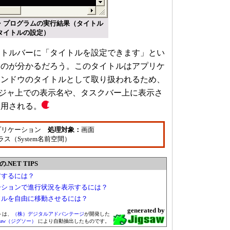
・プログラムの実行結果（タイトル
タイトルの設定）
トルバーに「タイトルを設定できます」とい
たのが分かるだろう。このタイトルはアプリケ
ィンドウのタイトルとして取り扱われるため、
ネージャ上での表示名や、タスクバー上に表示さ
使用される。
プリケーション
処理対象：
画面
eクラス（System名前空間）
NET TIPS
アするには？
ーションで進行状況を表示するには？
ソルを自由に移動させるには？
generated by
トは、
（株）デジタルアドバンテージ
が開発した
gsaw（ジグソー）
により自動抽出したものです。