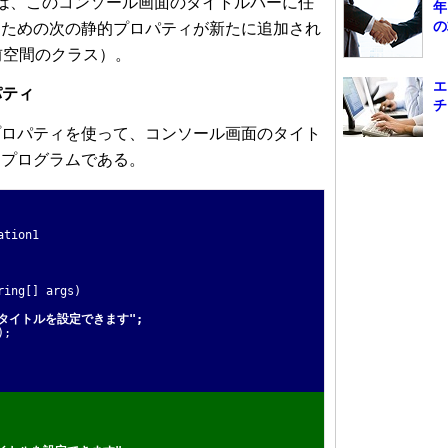
k 2.0では、このコンソール画面のタイトルバーに任
年
の
るための次の静的プロパティが新たに追加され
em名前空間のクラス）。
エ
ロパティ
チ
ロパティを使って、コンソール画面のタイト
・プログラムである。
ation1
ing[] args)
"タイトルを設定できます";
);