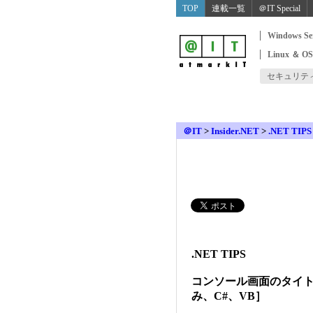
TOP
連載一覧
＠IT Special
Windows Se
Linux ＆ O
セキュリテ
＠IT
>
Insider.NET
>
.NET TIPS
.NET TIPS
コンソール画面のタイト
み、C#、VB］