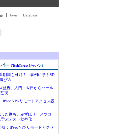
ge
Java
Database
ーパー
（
TechTargetジャパン
）
％削減も可能？ 事例に学ぶSD-
い選び方
ス監視」入門：今日からツール
B監視
IPsec VPNリモートアクセス設
化した例も、みずほリースやコー
に学ぶテスト効率化
.6対応版：IPsec VPNリモートアクセ