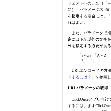
フェストへのURL（「～.a
に）「パラメータ名=値
を指定する場合には、「
ればよい。
また、パラメータで指
密には下記以外の文字を
列を指定する必要があ
「a～z」「A～Z」
「*」「'」
URLエンコードの方
ドするには？
」を参照
URLパラメータの取得
ClickOnceアプリ
するには、まずClick