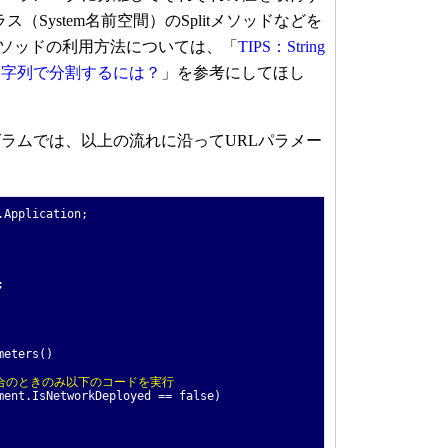
ラス（System名前空間）のSplitメソッドなどを
tメソッドの利用方法については、「
TIPS：String
文字列で分割するには？
」を参考にしてほし
ラムでは、以上の流れに沿ってURLパラメー
。
.Application;
;
meters()
リの場合のときのみ以下のコードを実行
ent.IsNetworkDeployed == false)