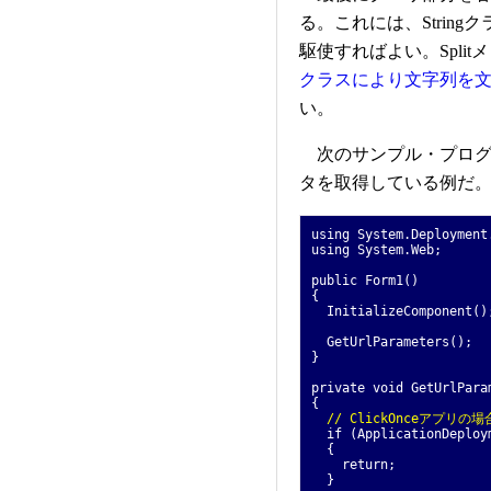
る。これには、Stringク
駆使すればよい。Spli
クラスにより文字列を
い。
次のサンプル・プログ
タを取得している例だ
using System.Deployment
using System.Web;
public Form1()
{
InitializeComponent()
GetUrlParameters();
}
private void GetUrlPara
{
// ClickOnceアプ
if (ApplicationDeploym
{
return;
}