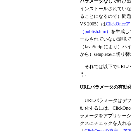
パラメータなしで
呼び
インストールされていない
ることになるので）問
VS 2005）は
ClickO
（publish.htm）
を生成し
ールされていない環境で
（JavaScriptによ
から）setup.exeに
それでは以下でURL
う。
URLパラメータの有効
URLパラメータはデ
効化するには、ClickO
ラメータをアプリケー
クスにチェックを入れ
「
ClickOnceの真実 第3回 