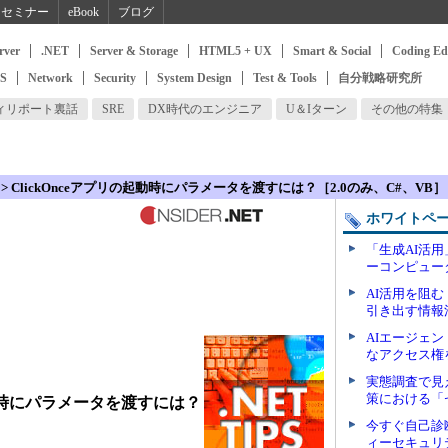
セミナー
eBook
ブログ
rver
.NET
Server & Storage
HTML5 + UX
Smart & Social
Coding Ed
SS
Network
Security
System Design
Test & Tools
自分戦略研究所
ィリポート裏話
SRE
DX時代のエンジニア
U＆Iターン
その他の特集
> ClickOnceアプリの起動時にパラメータを渡すには？［2.0のみ、C#、VB］
ホワイトペ
「生成AI活
ーコンピュー
AI活用を阻
引き出す情報
AIエージェ
なアクセス権
実態調査で見
策における「
の起動時にパラメータを渡すには？
今すぐ自己診
ィーセキュリ