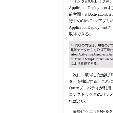
ーリンクのURL（以降
ApplicationDeploymen
前空間）のActivatio
行中のClickOnceアプリのA
ApplicationDeploym
取得できる。
*1
同様の内容は、現在のア
起動データからも取得可能だ。具体的には
ation.ActivationArguments.
Ac
ntDomain.SetupInformation.Ac
により取得できる。
次に、取得した起動UR
タ）を抽出する。これには
Queryプロパティが利
コンストラクタのパラメ
ればよい。
最後にクエリ部分を各