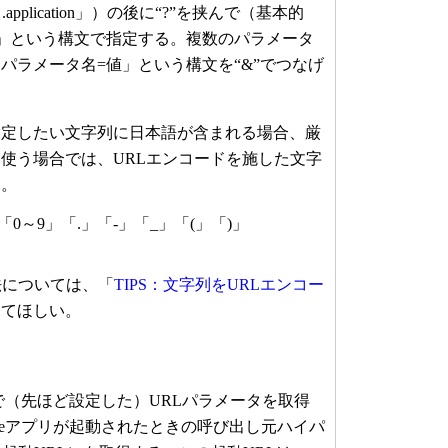
pplication」）の後に“?”を挟んで（基本的
」という構文で指定する。複数のパラメータ
パラメータ名=値」という構文を“&”でつなげ
定したい文字列に日本語が含まれる場合、厳
使う場合では、URLエンコードを施した文字
る。
「0～9」「.」「-」「_」「(」「)」
法については、「
TIPS：文字列をURLエンコー
してほしい。
内部で（先ほど設定した）URLパラメータを取得
Onceアプリが起動されたときの呼び出し元ハイパ