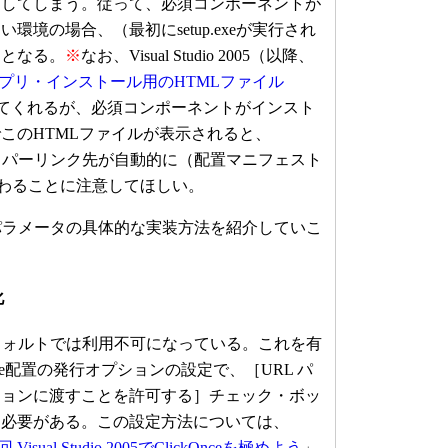
出してしまう。従って、必須コンポーネントが
環境の場合、（最初にsetup.exeが実行され
題となる。
※
なお、Visual Studio 2005（以降、
nceアプリ・インストール用のHTMLファイル
てくれるが、必須コンポーネントがインスト
このHTMLファイルが表示されると、
り）ハイパーリンク先が自動的に（配置マニフェスト
切り替わることに注意してほしい。
パラメータの具体的な実装方法を紹介していこ
化
フォルトでは利用不可になっている。これを有
nce配置の発行オプションの設定で、［URL パ
ションに渡すことを許可する］チェック・ボッ
る必要がある。この設定方法については、
Visual Studio 2005でClickOnceを極めよう
」