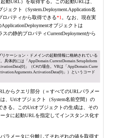
、起動URL）を取得する。この起動URLは、
tオブジェクト（System.Deployment.Application名
nUriプロパティから取得できる
*1
。なお、現在実
pplicationDeploymentオブジェクトは
entクラスの静的プロパティCurrentDeploymentから
プリケーション・ドメインの起動情報に格納されている
「AppDomain.CurrentDomain.SetupInform
tivationData[0]」（C#の場合。VBは「AppDomain.Curre
tivationArguments.
ActivationData(0)」）というコード
Lからクエリ部分（＝すべてのURLパラメー
、Uriオブジェクト（System名前空間）の
用できる。このUriオブジェクトの生成は、その
ータに起動URLを指定してインスタンス化す
パラメータに分離してそれぞれの値を取得す