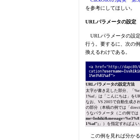
を参考にしてほしい。
URLパラメータの設定
URLパラメータの設
行う。要するに、次の例の
換えるわけである。
<a href=
"http://dapc89/
cation
?
username=Isshiki
1%e3%81%af"
>
URLパラメータの設定方法
太字が書き足した部分、「%e3%81
1%af」は「こんにちは」を
なお、VS 2005で自動生成されるpu
の部分（本稿の例では「directLink 
うなパラメータ（この例では「directLin
me=Isshiki&
message=%e3
1%af";
」）を指定すればよい
この例を見れば分かる