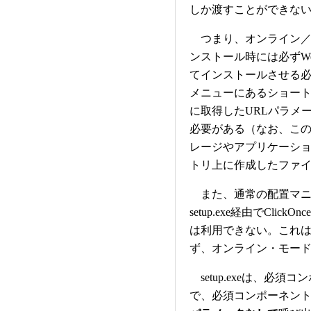
しか渡すことができな
つまり、オンライン／
ンストール時には必ずW
てインストールさせる必
メニューにあるショー
に取得したURLパラメ
必要がある（なお、こ
レージやアプリケーション
トリ上に作成したファ
また、通常の配置マニフェス
setup.exe経由でCl
は利用できない。これ
ず、オンライン・モー
setup.exeは、必
で、必須コンポーネン