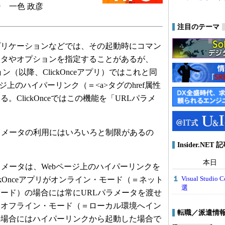
 一色 政彦
注目のテーマ
リケーションなどでは、その起動時にコマン
ータやオプションを指定することがあるが、
ション（以降、ClickOnceアプリ）ではこれと同
ジ上のハイパーリンク（＝<a>タグのhref属性
。ClickOnceではこの機能を「URLパラメ
ラメータの利用にはいろいろと制限があるの
Insider.NE
本日
メータは、Webページ上のハイパーリンクを
Visual Stu
ckOnceアプリがオンライン・モード（＝ネット
選
ード）の場合には常にURLパラメータを渡せ
／オフライン・モード（＝ローカル環境へイン
転職／派遣情
の場合にはハイパーリンクから起動した場合で