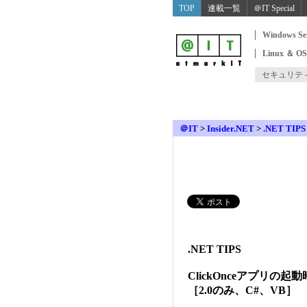
TOP
連載一覧
＠IT Special
Windows Se
Linux ＆ O
セキュリテ
＠IT
>
Insider.NET
>
.NET TIPS
.NET TIPS
ClickOnceアプリ
［2.0のみ、C#、VB］