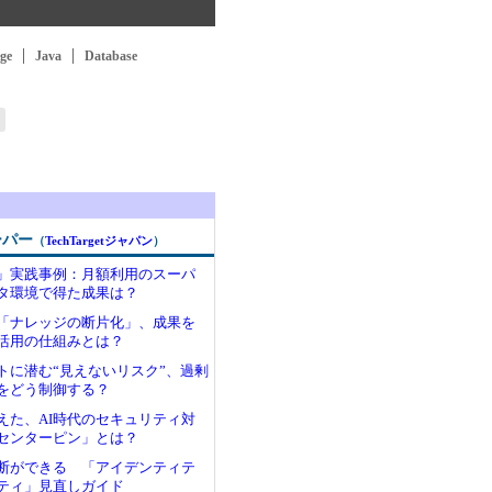
ge
Java
Database
ーパー
（
TechTargetジャパン
）
用」実践事例：月額利用のスーパ
タ環境で得た成果は？
む「ナレッジの断片化」、成果を
活用の仕組みとは？
ントに潜む“見えないリスク”、過剰
をどう制御する？
えた、AI時代のセキュリティ対
センターピン」とは？
断ができる 「アイデンティテ
ティ」見直しガイド