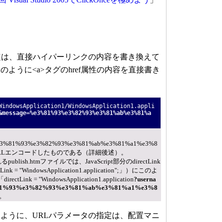
定は、直接ハイパーリンクの内容を書き換えて
ように<a>タグのhref属性の内容を直接書き
WindowsApplication1/WindowsApplication1.appli
&
message=%e3%81%93%e3%82%93%e3%81%ab%e3%81%a
%93%e3%82%93%e3%81%ab%e3%81%a1%e3%8
URLエンコードしたものである（詳細後述）。
blish.htmファイルでは、JavaScript部分のdirectLink
= "WindowsApplication1.application";」）にこのよ
k = "WindowsApplication1.application
?userna
%81%93%e3%82%93%e3%81%ab%e3%81%a1%e3%8
。
ように、URLパラメータの指定は、配置マニ