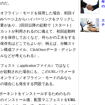
年
いのだ。
の
オフライン・モードを採用した場合、初回イ
ebページ上からハイパーリンクをクリックし
エ
チ
要があり、2回目以降の起動で［スタート］
トカットが利用されるのに備えて、初回起動時
ータを保存しておくなど、何らかの工夫をする
の保存先はどこでもよいが、例えば、分離スト
構成ファイル、ClickOnceデータ・ディレク
イルなどが考えられる）。
ト（.applicationファイル）ではなく
ickOnceが起動された場合にも、このURLパラメータ
はオンライン／オフライン・モードのみなら
ドの場合にも発生する問題である。
須コンポーネントをインストールするためのもの
トのインストール後、配置マニフェストを
URL