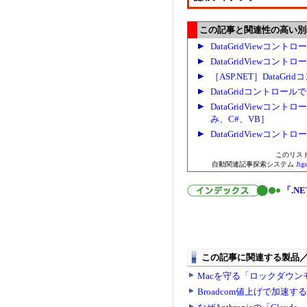
この記事と関連性の高い別の.
DataGridViewコ
DataGridView
［ASP.NET］Data
DataGridコントロ
DataGridViewコ
み、C#、VB］
DataGridViewコ
このリス
自動関連記事探索システム
Ji
「.NE