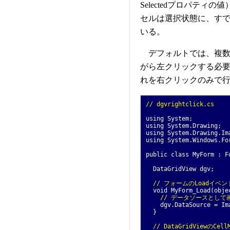
Selectedプロパテ
セルは選択状態に、す
いる。
デフォルトでは、複数の
がら左クリックする必
れを右クリックのみで
// dgvrightclick.cs
using System;
using System.Drawing;
using System.Drawing.Im
using System.Windows.Fo
public class MyForm : F
DataGridView dgv;
// フォームのLoadイベ
void MyForm_Load(objec
// データソースとし
dgv.DataSource = Imag
}
// DataGridViewのCe