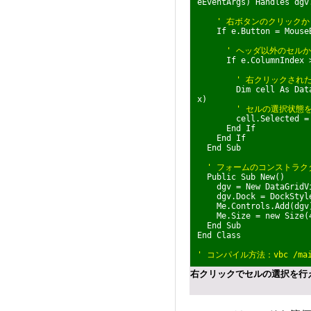
eEventArgs) Handles dgv
' 右ボタンのクリックか
If e.Button = MouseBu
' ヘッダ以外のセル
If e.ColumnIndex >= 
' 右クリックされ
Dim cell As DataGrid
x)
' セルの選択状態
cell.Selected = No
End If
End If
End Sub
' フォームのコンストラク
Public Sub New()
dgv = New DataGridVi
dgv.Dock = DockStyle
Me.Controls.Add(dgv
Me.Size = new Size(4
End Sub
End Class
' コンパイル方法：vbc /main:
右クリックでセルの選択を行えるV