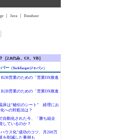
ge
Java
Database
［2.0のみ、C#、VB］
ーパー
（
TechTargetジャパン
）
、B2B営業のための「営業DX推進
、B2B営業のための「営業DX推進
温床は“秘伝のシート” 経理にお
属人化への対処法は？
Iで自動化された今、「勝ち組企
資しているのか？
ハウス化”成功のコツ、月200万
算を削減した事例も