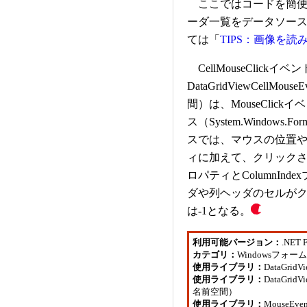
ここではコードを簡便に
ーダ一覧をデータソー
ては「
TIPS：画像を読
CellMouseClic
DataGridViewCellMous
間）は、MouseClickイ
ス（System.Windo
スでは、マウスの位置
ィに加えて、クリックされ
ロパティとColumnI
ダや列ヘッダのセルが
は-1となる。
利用可能バージョン：
.NET 
カテゴリ：
Windowsフォ
使用ライブラリ：
DataGri
使用ライブラリ：
DataGridV
名前空間）
使用ライブラリ：
MouseEv