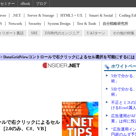
セミナー
eBook
ブログ
rver
.NET
Server & Storage
HTML5 + UX
Smart & Social
Coding Ed
SS
Network
Security
System Design
Test & Tools
自分戦略研究所
ィリポート裏話
SRE
DX時代のエンジニア
U＆Iターン
その他の特集
> DataGridViewコントロールで右クリックによるセル選択を可能にするには？
ホワイトペ
5分で分かる
術」
5分で分かる
術」
不正とミスの
けるEcxel
広告運用がA
業」は何に投
ントロールで右クリックによるセル
2.0のみ、C#、VB］
“広告運用イン
円超のムダ予