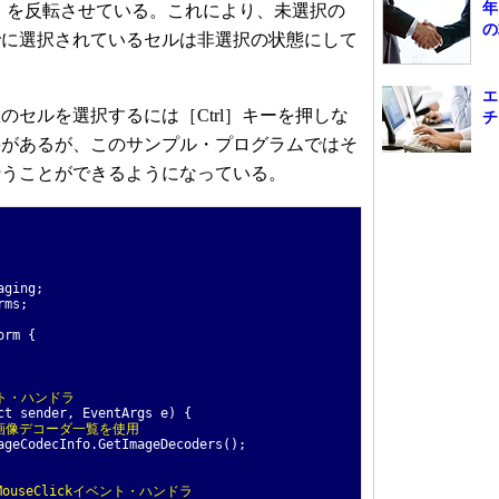
年
ィの値）を反転させている。これにより、未選択の
の
でに選択されているセルは非選択の状態にして
エ
セルを選択するには［Ctrl］キーを押しな
チ
要があるが、このサンプル・プログラムではそ
行うことができるようになっている。
aging;
rms;
orm {
ント・ハンドラ
t sender, EventArgs e) {
て画像デコーダ一覧を使用
eCodecInfo.GetImageDecoders();
llMouseClickイベント・ハンドラ