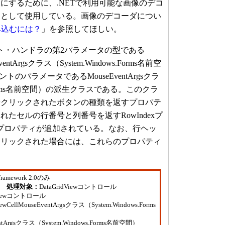
するために、.NETで利用可能な画像のデコ
スとして使用している。画像のデコーダについ
み込むには？
」を参照してほしい。
kイベント・ハンドラの第2パラメータの型である
eEventArgsクラス（System.Windows.Forms名前空
ベントのパラメータであるMouseEventArgsクラ
ws.Forms名前空間）の派生クラスである。このクラ
やクリックされたボタンの種類を返すプロパテ
たセルの行番号と列番号を返すRowIndexプ
ndexプロパティが追加されている。なお、行ヘッ
クリックされた場合には、これらのプロパティ
Framework 2.0のみ
ーム
処理対象：
DataGridViewコントロール
dViewコントロール
iewCellMouseEventArgsクラス（System.Windows.Forms
entArgsクラス（System.Windows.Forms名前空間）