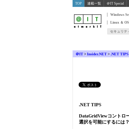
TOP
連載一覧
＠IT Special
Windows Se
Linux ＆ O
セキュリテ
＠IT
>
Insider.NET
>
.NET TIPS
.NET TIPS
DataGridViewコ
選択を可能にするには？［