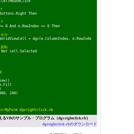
.CellMouseClick
？
ttons.Right Then
か？
0 And e.RowIndex >= 0 Then
たセル
ViewCell = dgv(e.ColumnIndex, e.RowInde
を反転
t cell.Selected
タ
ew()
.Fill
)
80, 240)
MyForm dgvrightclick.vb
Bのサンプル・プログラム（dgvrightclick.vb）
dgvrightclick.vbのダウンロード