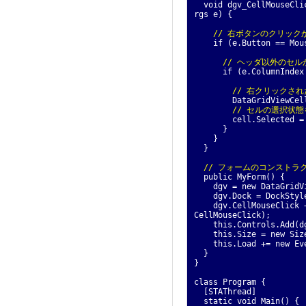
void dgv_CellMouseClic
rgs e) {
// 右ボタンのクリック
if (e.Button == Mouse
// ヘッダ以外のセル
if (e.ColumnIndex >=
// 右クリックさ
DataGridViewCell cel
// セルの選択状
cell.Selected = !c
}
}
}
// フォームのコンストラ
public MyForm() {
dgv = new DataGridVi
dgv.Dock = DockStyle
dgv.CellMouseClick += 
CellMouseClick);
this.Controls.Add(d
this.Size = new Size
this.Load += new Even
}
}
class Program {
[STAThread]
static void Main() {