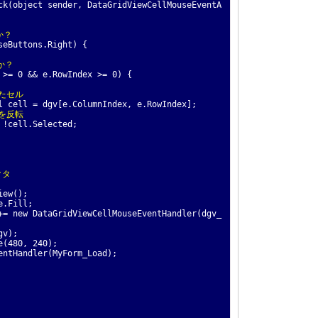
k(object sender, DataGridViewCellMouseEventA
か？
Buttons.Right) {
か？
 0 && e.RowIndex >= 0) {
れたセル
l = dgv[e.ColumnIndex, e.RowIndex];
態を反転
ell.Selected;
クタ
ew();
.Fill;
new DataGridViewCellMouseEventHandler(dgv_
gv);
(480, 240);
tHandler(MyForm_Load);