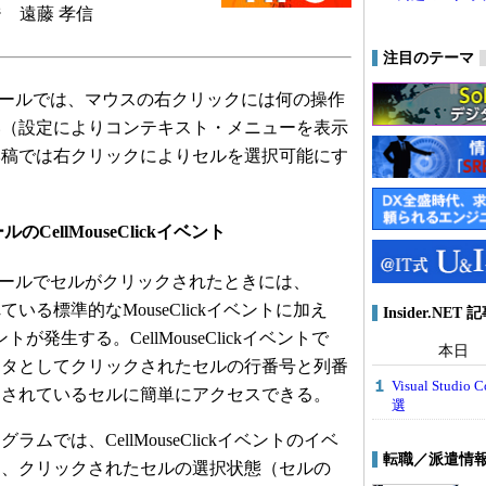
 遠藤 孝信
注目のテーマ
コントロールでは、マウスの右クリックには何の操作
い（設定によりコンテキスト・メニューを表示
本稿では右クリックによりセルを選択可能にす
ールのCellMouseClickイベント
コントロールでセルがクリックされたときには、
れている標準的なMouseClickイベントに加え
Insider.NE
イベントが発生する。CellMouseClickイベントで
本日
ータとしてクリックされたセルの行番号と列番
Visual Stu
クされているセルに簡単にアクセスできる。
選
では、CellMouseClickイベントのイベ
転職／派遣情
て、クリックされたセルの選択状態（セルの