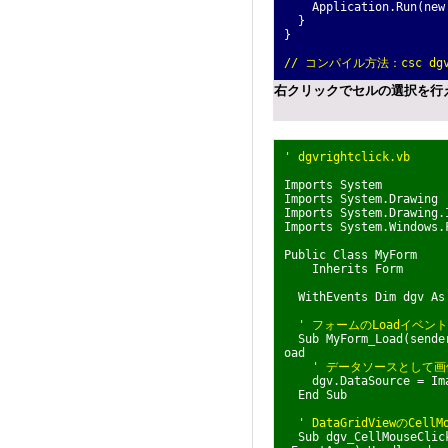
Application.Run(new 
}
}
// コンパイル方法：csc dgvr
右クリックでセルの選択を行えるC#
' dgvrightclick.vb
Imports System
Imports System.Drawing
Imports System.Drawing.
Imports System.Windows.
Public Class MyForm
Inherits Form
WithEvents Dim dgv As 
' フォームのLoadイベン
Sub MyForm_Load(sender
oad
' データソースとして
dgv.DataSource = Imag
End Sub
' DataGridViewのCel
Sub dgv_CellMouseClick