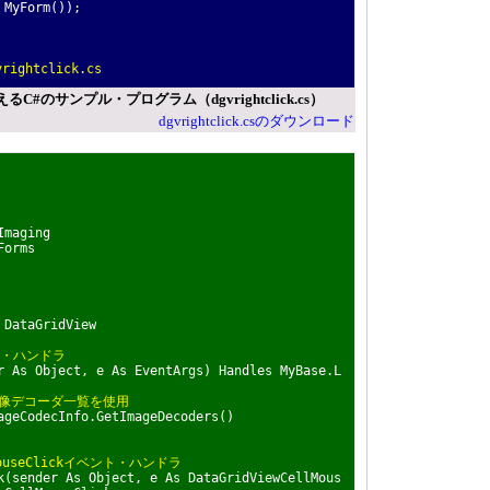
MyForm());
ightclick.cs
のサンプル・プログラム（dgvrightclick.cs）
dgvrightclick.csのダウンロード
Imaging
Forms
DataGridView
ト・ハンドラ
 As Object, e As EventArgs) Handles MyBase.L
画像デコーダ一覧を使用
eCodecInfo.GetImageDecoders()
lMouseClickイベント・ハンドラ
(sender As Object, e As DataGridViewCellMous