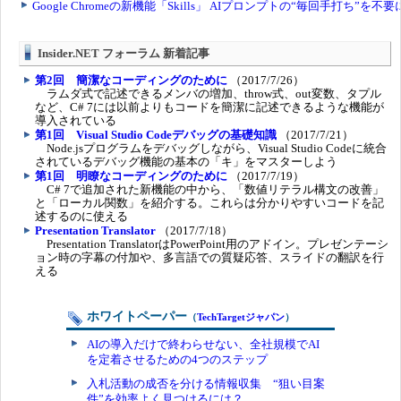
Insider.NET フォーラム 新着記事
第2回 簡潔なコーディングのために
（2017/7/26）
ラムダ式で記述できるメンバの増加、throw式、out変数、タプル
など、C# 7には以前よりもコードを簡潔に記述できるような機能が
導入されている
第1回 Visual Studio Codeデバッグの基礎知識
（2017/7/21）
Node.jsプログラムをデバッグしながら、Visual Studio Codeに統合
されているデバッグ機能の基本の「キ」をマスターしよう
第1回 明瞭なコーディングのために
（2017/7/19）
C# 7で追加された新機能の中から、「数値リテラル構文の改善」
と「ローカル関数」を紹介する。これらは分かりやすいコードを記
述するのに使える
Presentation Translator
（2017/7/18）
Presentation TranslatorはPowerPoint用のアドイン。プレゼンテーシ
ョン時の字幕の付加や、多言語での質疑応答、スライドの翻訳を行
える
ホワイトペーパー
（
TechTargetジャパン
）
AIの導入だけで終わらせない、全社規模でAI
を定着させるための4つのステップ
入札活動の成否を分ける情報収集 “狙い目案
件”を効率よく見つけるには？