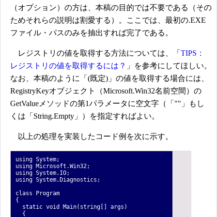
（オプション）の方は、本稿の目的では不要である（その
ためそれらの説明は割愛する）。ここでは、最初の.EXE
ファイル・パスのみを抽出すれば完了である。
レジストリの値を取得する方法については、「
TIPS：
レジストリの値を取得するには？
」を参考にしてほしい。
なお、本稿のように「(既定)」の値を取得する場合には、
RegistryKeyオブジェクト（Microsoft.Win32名前空間）の
GetValueメソッドの第1パラメータに空文字（「""」もし
くは「String.Empty」）を指定すればよい。
以上の処理を実装したコード例を次に示す。
using System;
using Microsoft.Win32;
using System.IO;
using System.Diagnostics;
class Program
{
static void Main(string[] args)
{