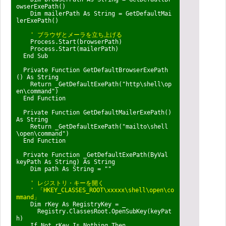
owserExePath()
Dim mailerPath As String = GetDefaultMai
lerExePath()
' ブラウザとメーラを立ち上げる
Process.Start(browserPath)
Process.Start(mailerPath)
End Sub
Private Function GetDefaultBrowserExePath
() As String
Return _GetDefaultExePath("http\shell\op
en\command")
End Function
Private Function GetDefaultMailerExePath()
As String
Return _GetDefaultExePath("mailto\shell
\open\command")
End Function
Private Function _GetDefaultExePath(ByVal
keyPath As String) As String
Dim path As String = ""
' レジストリ・キーを開く
' 「HKEY_CLASSES_ROOT\xxxxx\shell\open\co
mmand」
Dim rKey As RegistryKey = _
Registry.ClassesRoot.OpenSubKey(keyPat
h)
If Not rKey Is Nothing Then