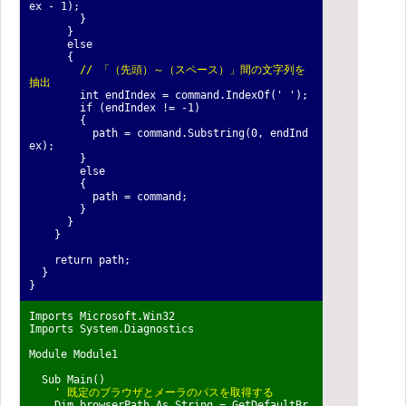
ex - 1);
}
}
else
{
// 「（先頭）～（スペース）」間の文字列を
抽出
int endIndex = command.IndexOf(' ');
if (endIndex != -1)
{
path = command.Substring(0, endInd
ex);
}
else
{
path = command;
}
}
}
return path;
}
}
Imports Microsoft.Win32
Imports System.Diagnostics
Module Module1
Sub Main()
' 既定のブラウザとメーラのパスを取得する
Dim browserPath As String = GetDefaultBr