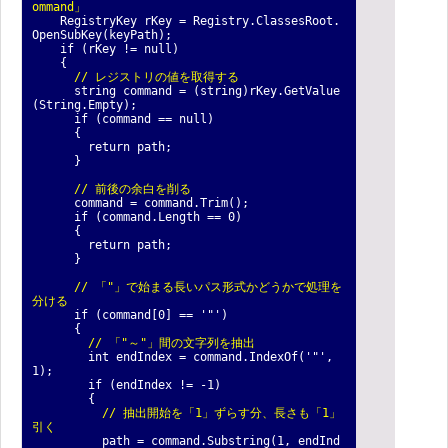
ommand」
RegistryKey rKey = Registry.ClassesRoot.
OpenSubKey(keyPath);
if (rKey != null)
{
// レジストリの値を取得する
string command = (string)rKey.GetValue
(String.Empty);
if (command == null)
{
return path;
}
// 前後の余白を削る
command = command.Trim();
if (command.Length == 0)
{
return path;
}
// 「"」で始まる長いパス形式かどうかで処理を
分ける
if (command[0] == '"')
{
// 「"～"」間の文字列を抽出
int endIndex = command.IndexOf('"',
1);
if (endIndex != -1)
{
// 抽出開始を「1」ずらす分、長さも「1」
引く
path = command.Substring(1, endInd