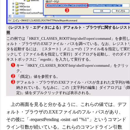
（レジストリ・エディタによる）デフォルト・ブラウザに関するレジス
照
この例では「HKEY_CLASSES_ROOT\http\shell\open\command」を
ォルト・ブラウザの.EXEファイル・パスを調べている。なお、レジスト
タを起動するには、［スタート］メニューの［ファイル名を指定して実
ックして［ファイル名を指定して実行］ダイアログを起動し、そのダイ
キストボックスに「regedit」を入力して実行する。
キー「HKEY_CLASSES_ROOT\http\shell\open\command」をクリッ
ク。
「(既定)」値を参照する。
デフォルト・ブラウザの.EXEファイル・パスが含まれた文字列が格
納されている。ちなみに、この［文字列の編集］ダイアログは「(
定)」値をダブルクリックすれば表示される。
上の画面を見ると分かるように、これらの値では、デフ
ォルト・ブラウザの.EXEファイルのフル・パスがあり、
その後に「-requestPending -osint -url "%1"」というコマンド
ライン引数が続いている。これらのコマンドライン引数