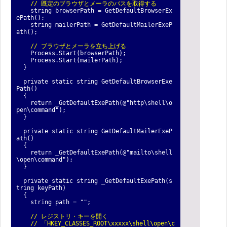
// 既定のブラウザとメーラのパスを取得する
string browserPath = GetDefaultBrowserEx
ePath();
string mailerPath = GetDefaultMailerExeP
ath();
// ブラウザとメーラを立ち上げる
Process.Start(browserPath);
Process.Start(mailerPath);
}
private static string GetDefaultBrowserExe
Path()
{
return _GetDefaultExePath(@"http\shell\o
pen\command");
}
private static string GetDefaultMailerExeP
ath()
{
return _GetDefaultExePath(@"mailto\shell
\open\command");
}
private static string _GetDefaultExePath(s
tring keyPath)
{
string path = "";
// レジストリ・キーを開く
// 「HKEY_CLASSES_ROOT\xxxxx\shell\open\c