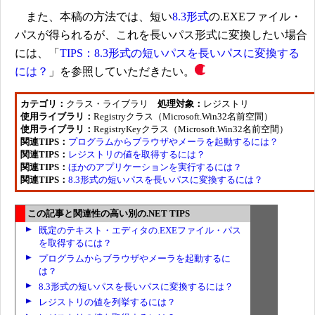
また、本稿の方法では、短い
8.3形式
の.EXEファイル・
パスが得られるが、これを長いパス形式に変換したい場合
には、「
TIPS：8.3形式の短いパスを長いパスに変換する
には？
」を参照していただきたい。
カテゴリ：
クラス・ライブラリ
処理対象：
レジストリ
使用ライブラリ：
Registryクラス（Microsoft.Win32名前空間）
使用ライブラリ：
RegistryKeyクラス（Microsoft.Win32名前空間）
関連TIPS：
プログラムからブラウザやメーラを起動するには？
関連TIPS：
レジストリの値を取得するには？
関連TIPS：
ほかのアプリケーションを実行するには？
関連TIPS：
8.3形式の短いパスを長いパスに変換するには？
この記事と関連性の高い別の.NET TIPS
既定のテキスト・エディタの.EXEファイル・パス
を取得するには？
プログラムからブラウザやメーラを起動するに
は？
8.3形式の短いパスを長いパスに変換するには？
レジストリの値を列挙するには？