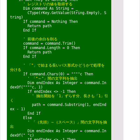
' レジストリの値を取得する
Dim command As String = _
CType(rKey.GetValue(String.Empty), S
tring)
If command = Nothing Then
Return path
End If
' 前後の余白を削る
command = command.Trim()
If command.Length = 0 Then
Return path
End If
' 「"」で始まる長いパス形式かどうかで処理を
分ける
If command.Chars(0) = """"c Then
' 「"～"」間の文字列を抽出
Dim endIndex As Integer = command.In
dexOf(""""c, 1)
If endIndex <> -1 Then
' 抽出開始を「1」ずらす分、長さも「1」引
く
path = command.Substring(1, endInd
ex - 1)
End If
Else
' 「（先頭）～（スペース）」間の文字列を抽
出
Dim endIndex As Integer = command.In
dexOf(" "c)
If endIndex <> -1 Then