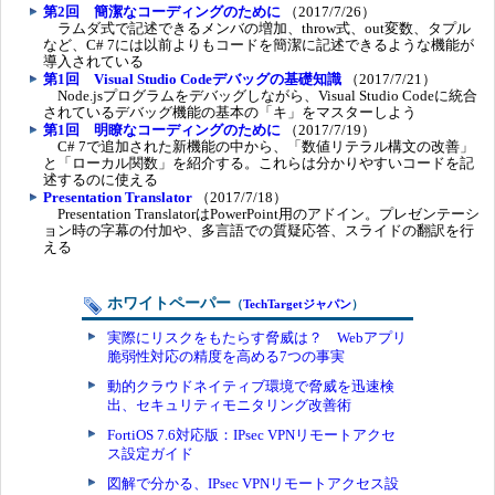
第2回 簡潔なコーディングのために
（2017/7/26）
ラムダ式で記述できるメンバの増加、throw式、out変数、タプル
など、C# 7には以前よりもコードを簡潔に記述できるような機能が
導入されている
第1回 Visual Studio Codeデバッグの基礎知識
（2017/7/21）
Node.jsプログラムをデバッグしながら、Visual Studio Codeに統合
されているデバッグ機能の基本の「キ」をマスターしよう
第1回 明瞭なコーディングのために
（2017/7/19）
C# 7で追加された新機能の中から、「数値リテラル構文の改善」
と「ローカル関数」を紹介する。これらは分かりやすいコードを記
述するのに使える
Presentation Translator
（2017/7/18）
Presentation TranslatorはPowerPoint用のアドイン。プレゼンテーシ
ョン時の字幕の付加や、多言語での質疑応答、スライドの翻訳を行
える
ホワイトペーパー
（
TechTargetジャパン
）
実際にリスクをもたらす脅威は？ Webアプリ
脆弱性対応の精度を高める7つの事実
動的クラウドネイティブ環境で脅威を迅速検
出、セキュリティモニタリング改善術
FortiOS 7.6対応版：IPsec VPNリモートアクセ
ス設定ガイド
図解で分かる、IPsec VPNリモートアクセス設