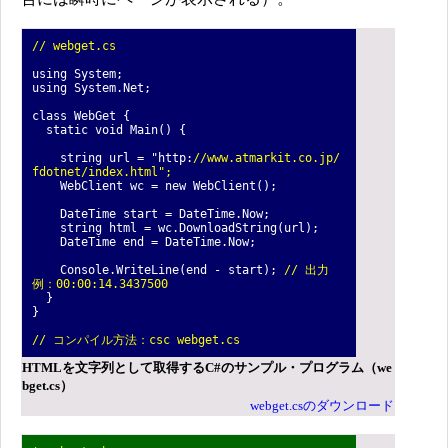
// webget.cs
using System;
using System.Net;
class WebGet {
static void Main() {
string url = "http:
//www.atmarkit.co.jp/
fdotnet/index.html";
WebClient wc = new WebClient();
DateTime start = DateTime.Now;
string html = wc.DownloadString(url);
DateTime end = DateTime.Now;
Console.WriteLine(end - start);
// 出力
例：00:00:14.3437500
}
}
// コンパイル方法：csc webget.cs
HTMLを文字列として取得するC#のサンプル・プログラム（we
bget.cs）
webget.csのダウンロード