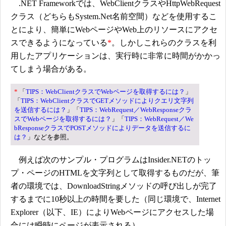
.NET Frameworkでは、WebClientクラスやHttpWebRequest
クラス（どちらもSystem.Net名前空間）などを使用するこ
とにより、簡単にWebページやWeb上のリソースにアクセ
スできるようになっている
*
。しかしこれらのクラスを利
用したアプリケーションは、実行時に非常に時間がかかっ
てしまう場合がある。
*
「
TIPS：WebClientクラスでWebページを取得するには？
」
「
TIPS：WebClientクラスでGETメソッドによりクエリ文字列
を送信するには？
」「
TIPS：WebRequest／WebResponseクラ
スでWebページを取得するには？
」「
TIPS：WebRequest／We
bResponseクラスでPOSTメソッドによりデータを送信するに
は？
」などを参照。
例えば次のサンプル・プログラムはInsider.NETのトッ
プ・ページのHTMLを文字列として取得するものだが、筆
者の環境では、DownloadStringメソッドの呼び出しが完了
するまでに10秒以上の時間を要した（同じ環境で、Internet
Explorer（以下、IE）によりWebページにアクセスした場
合には瞬時にページが表示される）。