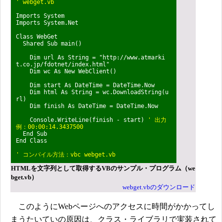
' webget.vb
Imports System
Imports System.Net
Class WebGet
Shared Sub main()
Dim url As String = "http://www.atmarki
t.co.jp/fdotnet/index.html"
Dim wc As New WebClient()
Dim start As DateTime = DateTime.Now
Dim html As String = wc.DownloadString(u
rl)
Dim finish As DateTime = DateTime.Now
Console.WriteLine(finish - start)
' 出力
例：00:00:14.3437500
End Sub
End Class
' コンパイル方法：vbc webget.vb
HTMLを文字列として取得するVBのサンプル・プログラム（we
bget.vb）
webget.vbのダウンロード
このようにWebページへのアクセスに時間がかかってし
まうたいていの原因は、クラス・ライブラリで実装されて