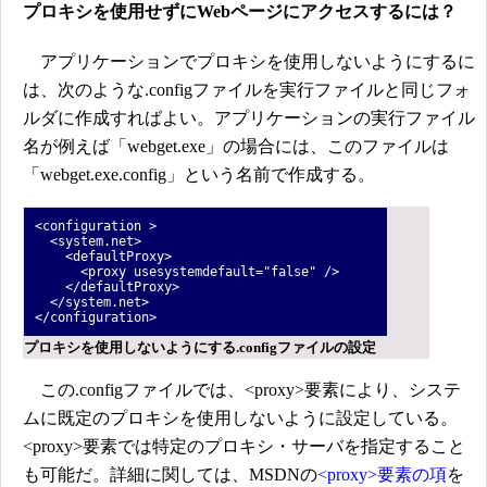
プロキシを使用せずにWebページにアクセスするには？
アプリケーションでプロキシを使用しないようにするに
は、次のような.configファイルを実行ファイルと同じフォ
ルダに作成すればよい。アプリケーションの実行ファイル
名が例えば「webget.exe」の場合には、このファイルは
「webget.exe.config」という名前で作成する。
<configuration >
<system.net>
<defaultProxy>
<proxy usesystemdefault="false" />
</defaultProxy>
</system.net>
</configuration>
プロキシを使用しないようにする.configファイルの設定
この.configファイルでは、<proxy>要素により、システ
ムに既定のプロキシを使用しないように設定している。
<proxy>要素では特定のプロキシ・サーバを指定すること
も可能だ。詳細に関しては、MSDNの
<proxy>要素の項
を