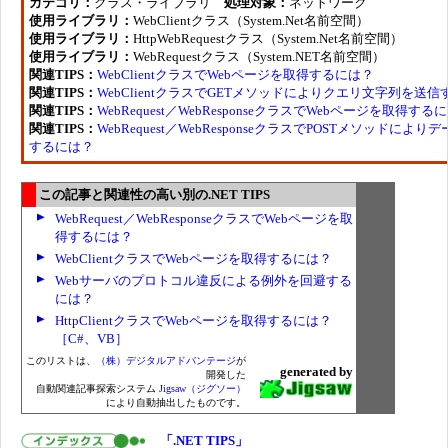
カテゴリ：
クラス・ライブラリ
処理対象：
ネットワーク
使用ライブラリ：
WebClientクラス（System.Net名前空間）
使用ライブラリ：
HttpWebRequestクラス（System.Net名前空間）
使用ライブラリ：
WebRequestクラス（System.NET名前空間）
関連TIPS：
WebClientクラスでWebページを取得するには？
関連TIPS：
WebClientクラスでGETメソッドによりクエリ文字列を送
関連TIPS：
WebRequest／WebResponseクラスでWebページを取得する
関連TIPS：
WebRequest／WebResponseクラスでPOSTメソッドによ
するには？
この記事と関連性の高い別の.NET TIPS
WebRequest／WebResponseクラスでWebページを取
得するには？
WebClientクラスでWebページを取得するには？
Webサーバのプロトコル違反による例外を回避する
には？
HttpClientクラスでWebページを取得するには？
［C#、VB］
このリストは、
（株）デジタルアドバンテージ
が
generated by
開発した
自動関連記事探索システム
Jigsaw（ジグソー）
により自動抽出したものです。
「.NET TIPS」