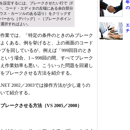
年
を設定するには、ブレークさせたい行で［F
の
か、コード・エディタの左端にある余白部分
ウス・カーソルのある辺り）をクリックす
バーから［デバッグ］－［ブレークポイン
を選択すればよい。
エ
チ
作業では、「特定の条件のときのみブレーク
がよくある。例を挙げると、上の画面のコード
ループを回しているが、例えば「999回目のとき
という場合、1～998回の間、すべてブレーク
うえ作業効率も悪い。こういった問題を回避し
グをブレークさせる方法を紹介する。
S.NET 2002／2003では操作方法が少し違うの
ついて紹介する。
ークさせる方法（VS 2005／2008）
。