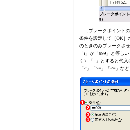
ブレークポイントの
8）
［ブレークポイントの
条件を設定して［OK］
のときのみブレークさせた
「i」が「999」と等し
く）「=」とすると代入
「<」「>=」「<=」な