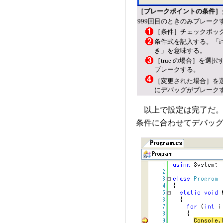
［ブレークポイントの条件］ダイ
999回目のときのみブレー
［条件］チェックボッ
条件式を記入する。「i=
き」を意味する。
［true の場合］を選
ブレークする。
［変更された場合］を
にデバッグがブレーク
以上で設定は完了だ。
条件に合わせてデバッ