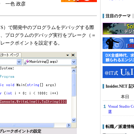
 一色 政彦
注目のテーマ
（以降、VS）で開発中のプログラムをデバッグする際
に、プログラムのデバッグ実行をブレーク（＝
ブレークポイントを設定する。
Insider.NE
本日
Visual Stu
選
転職／派遣情
ioでのブレークポイントの設定