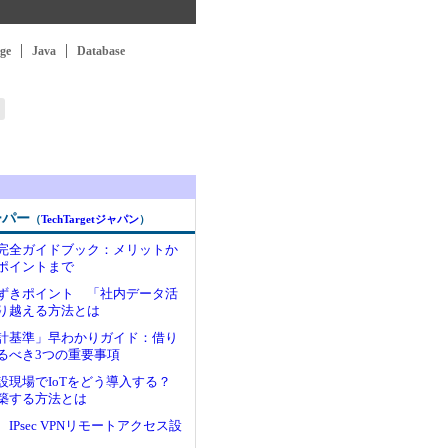
ge
Java
Database
ーパー
（
TechTargetジャパン
）
完全ガイドブック：メリットか
ポイントまで
まずきポイント 「社内データ活
り越える方法とは
計基準」早わかりガイド：借り
るべき3つの重要事項
設現場でIoTをどう導入する？
築する方法とは
IPsec VPNリモートアクセス設