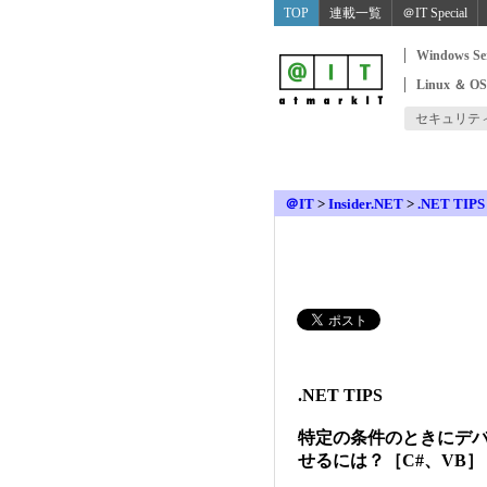
TOP
連載一覧
＠IT Special
Windows Se
Linux ＆ O
セキュリテ
＠IT
>
Insider.NET
>
.NET TIPS
.NET TIPS
特定の条件のときにデ
せるには？［C#、VB］