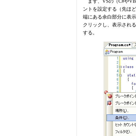
まず、VSの（C#やV
ントを設定する（先ほ
端にある余白部分に表
クリックし、表示され
する。