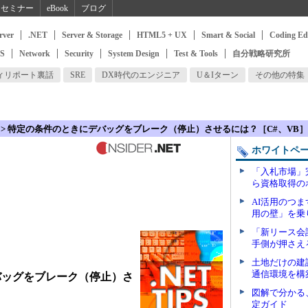
セミナー
eBook
ブログ
rver
.NET
Server & Storage
HTML5 + UX
Smart & Social
Coding Ed
SS
Network
Security
System Design
Test & Tools
自分戦略研究所
ィリポート裏話
SRE
DX時代のエンジニア
U＆Iターン
その他の特集
> 特定の条件のときにデバッグをブレーク（停止）させるには？［C#、VB］
ホワイトペ
「入札市場」
ら資格取得の
AI活用のつ
用の壁」を乗
「新リース会
手側が押さえ
土地だけの建
通信環境を構
バッグをブレーク（停止）さ
図解で分かる、
定ガイド