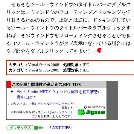
そもそもツール・ウィンドウのタイトルバーのダブルク
リックは、ウィンドウのフローティング／ドッキングを切
り替えるためのもので、上記とは逆に、ドッキングしてい
るツール・ウィンドウのタイトルバーをダブルクリックす
れば、そのウィンドウをフローティングさせることができ
る（ツール・ウィンドウがタブ表示になっている場合には
タブ部分をダブルクリックしてもよい）。
カテゴリ：
Visual Studio 2008
処理対象：
IDE
カテゴリ：
Visual Studio 2005
処理対象：
IDE
この記事と関連性の高い別の.NET TIPS
Visual Studio .NETのウィンドウ配置を初期状態に
戻すには？
このリストは、
（株）デジタルアドバンテージ
が
generated by
開発した
自動関連記事探索システム
Jigsaw（ジグソー）
により自動抽出したものです。
「.NET TIPS」