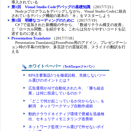
導入されている
第1回 Visual Studio Codeデバッグの基礎知識
（2017/7/21）
Node.jsプログラムをデバッグしながら、Visual Studio Codeに統合
されているデバッグ機能の基本の「キ」をマスターしよう
第1回 明瞭なコーディングのために
（2017/7/19）
C# 7で追加された新機能の中から、「数値リテラル構文の改善」
と「ローカル関数」を紹介する。これらは分かりやすいコードを記
述するのに使える
Presentation Translator
（2017/7/18）
Presentation TranslatorはPowerPoint用のアドイン。プレゼンテーシ
ョン時の字幕の付加や、多言語での質疑応答、スライドの翻訳を行
える
ホワイトペーパー
（
TechTargetジャパン
）
RPA主要製品5つを徹底比較、失敗しないツー
ル選びのポイントとは？
広告運用がAIで自動化された今、「勝ち組企
業」は何に投資しているのか？
「どこで何が起こっているか分からない」を
解消 ネットワークマップ自動作成術
動的クラウドネイティブ環境で脅威を迅速検
出、セキュリティモニタリング改善術
ネットワーク監視ツール選びで外せないポイ