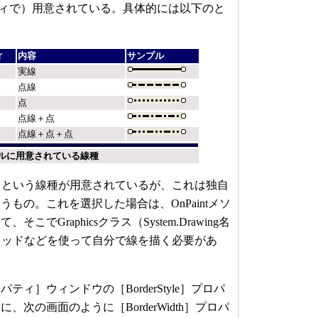
プロパティで）用意されている。具体的には以下のと
ィ
内容
サンプル
実線
点線
点
点線＋点
点線＋点＋点
ロールに用意されている線種
m」という線種が用意されているが、これは独自
もの。これを選択した場合は、OnPaintメソ
でGraphicsクラス（System.Drawing名
eメソッドなどを使って自分で線を描く必要があ
ィ］ウィンドウの［BorderStyle］プロパ
次の画面のように［BorderWidth］プロパ