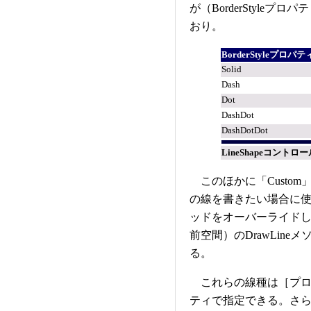
が（BorderStyle
おり。
BorderStyleプロパテ
Solid
Dash
Dot
DashDot
DashDotDot
LineShapeコント
このほかに「Custo
の線を書きたい場合に使う
ッドをオーバーライドして、そこ
前空間）のDrawLin
る。
これらの線種は［プロパテ
ティで指定できる。さらに、