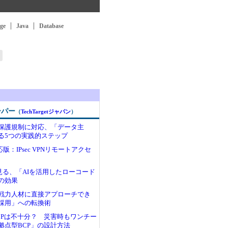
ge
Java
Database
］
ーパー
（
TechTargetジャパン
）
保護規制に対応、「データ主
る5つの実践的ステップ
.6対応版：IPsec VPNリモートアクセ
見る、「AIを活用したローコード
の効果
戦力人材に直接アプローチでき
採用」への転換術
CPは不十分？ 災害時もワンチー
拠点型BCP」の設計方法