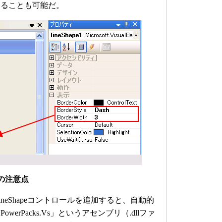
することも可能だ。
ルの注意点
EでLineShapeコントロールを追加すると、自動的
asic.PowerPacks.Vs」というアセンブリ（.dllファ