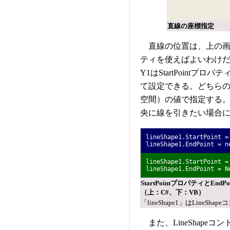
直線の座標指定
直線の位置は、上の画面
ティを使えばよいわけだ
Y1はStartPointプロ
て設定できる。どちらのプロパ
空間）の値で指定する
央に線を引きたい場合
lineShape1.StartPoint =
lineShape1.EndPoint = n
lineShape1.StartPoint =
lineShape1.EndPoint = N
StartPointプロパティと
（上：C#、下：VB）
「lineShape1」はLineSh
また、LineShape