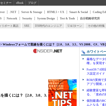
セミナー
eBook
ブログ
rver
.NET
Server & Storage
HTML5 + UX
Smart & Social
Coding Ed
SS
Network
Security
System Design
Test & Tools
自分戦略研究所
ィリポート裏話
SRE
DX時代のエンジニア
U＆Iターン
その他の特集
> Windowsフォームで直線を描くには？［2.0、3.0、3.5、VS 2008、C#、VB
ホワイトペ
厳格なデータ
権」を実現す
FortiOS 7
ス設定ガイド
ROIの実例で
アプリ開発」
経験豊富な即
る、「攻めの
を描くには？［2.0、3.0、3.
個別最適のB
ムとなる「多