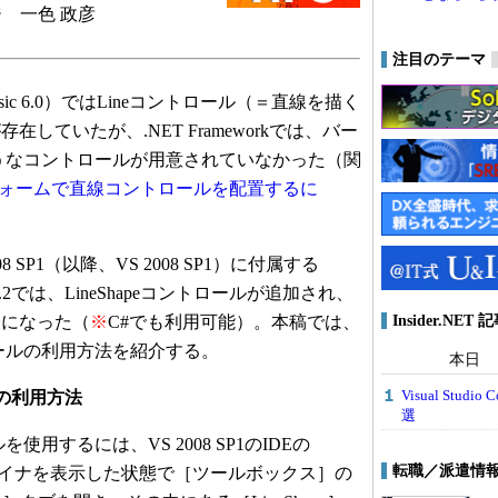
 一色 政彦
注目のテーマ
asic 6.0）ではLineコントロール（＝直線を描く
していたが、.NET Frameworkでは、バー
ようなコントロールが用意されていなかった（関
owsフォームで直線コントロールを配置するに
2008 SP1（以降、VS 2008 SP1）に付属する
Packs 1.2では、LineShapeコントロールが追加され、
Insider.NE
うになった（
※
C#でも利用可能）。本稿では、
トロールの利用方法を紹介する。
本日
Visual Stu
ルの利用方法
選
を使用するには、VS 2008 SP1のIDEの
転職／派遣情
デザイナを表示した状態で［ツールボックス］の