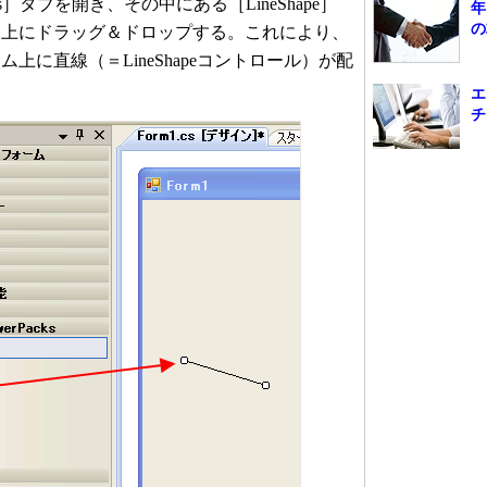
erPacks］タブを開き、その中にある［LineShape］
年
の
ム上にドラッグ＆ドロップする。これにより、
上に直線（＝LineShapeコントロール）が配
エ
チ