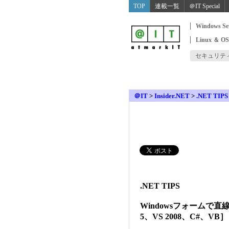
TOP
連載一覧
＠IT Special
Windows Se
Linux ＆ O
セキュリテ
＠IT
>
Insider.NET
>
.NET TIPS
.NET TIPS
Windowsフォームで直線
5、VS 2008、C#、VB］