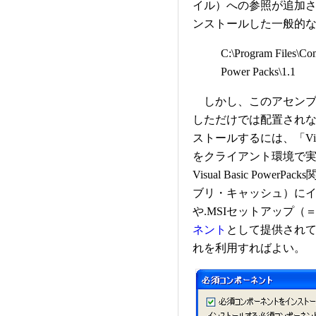
イル）への参照が追加され
ンストールした一般的
C:\Program Files\Co
Power Packs\1.1
しかし、このアセンブリは.N
しただけでは配置され
ストールするには、「Visual
をクライアント環境で
Visual Basic Po
ブリ・キャッシュ）にイン
や.MSIセットアップ（＝
ネント
として提供され
れを利用すればよい。