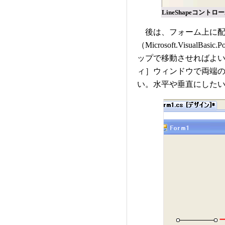
LineShapeコント
後は、フォーム上に配置さ
（Microsoft.Visual
ップで移動させればよ
ィ］ウィンドウで両端の座
い。水平や垂直にした