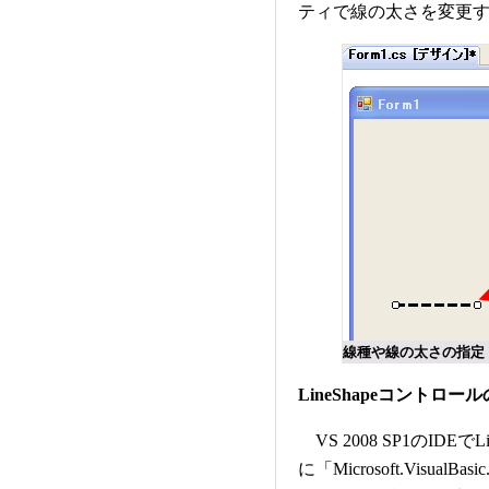
ティで線の太さを変更
線種や線の太さの指定
LineShapeコントロー
VS 2008 SP1のID
に「Microsoft.VisualB