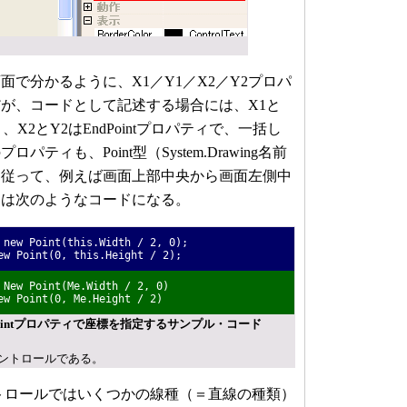
で分かるように、X1／Y1／X2／Y2プロパ
が、コードとして記述する場合には、X1と
パティ、X2とY2はEndPointプロパティで、一括し
ティも、Point型（System.Drawing名前
。従って、例えば画面上部中央から画面左側中
には次のようなコードになる。
 new Point(this.Width / 2, 0);
ew Point(0, this.Height / 2);
 New Point(Me.Width / 2, 0)
ew Point(0, Me.Height / 2)
EndPointプロパティで座標を指定するサンプル・コード
apeコントロールである。
コントロールではいくつかの線種（＝直線の種類）