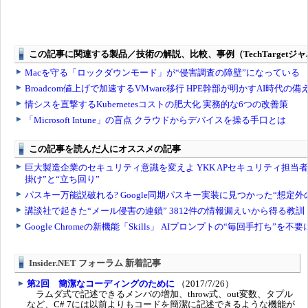
Insider.NET フォーラム 新着記事
第2回 簡潔なコーディングのために
（2017/7/26）
ラムダ式で記述できるメンバの増加、throw式、out変数、タプル
など、C# 7には以前よりもコードを簡潔に記述できるような機能が