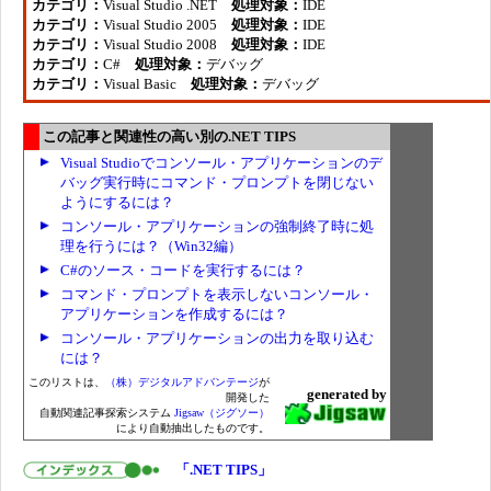
カテゴリ：
Visual Studio .NET
処理対象：
IDE
カテゴリ：
Visual Studio 2005
処理対象：
IDE
カテゴリ：
Visual Studio 2008
処理対象：
IDE
カテゴリ：
C#
処理対象：
デバッグ
カテゴリ：
Visual Basic
処理対象：
デバッグ
この記事と関連性の高い別の.NET TIPS
Visual Studioでコンソール・アプリケーションのデ
バッグ実行時にコマンド・プロンプトを閉じない
ようにするには？
コンソール・アプリケーションの強制終了時に処
理を行うには？（Win32編）
C#のソース・コードを実行するには？
コマンド・プロンプトを表示しないコンソール・
アプリケーションを作成するには？
コンソール・アプリケーションの出力を取り込む
には？
このリストは、
（株）デジタルアドバンテージ
が
generated by
開発した
自動関連記事探索システム
Jigsaw（ジグソー）
により自動抽出したものです。
「.NET TIPS」