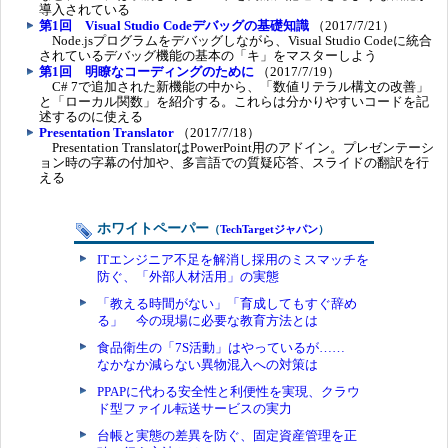
導入されている
第1回 Visual Studio Codeデバッグの基礎知識
（2017/7/21）
Node.jsプログラムをデバッグしながら、Visual Studio Codeに統合
されているデバッグ機能の基本の「キ」をマスターしよう
第1回 明瞭なコーディングのために
（2017/7/19）
C# 7で追加された新機能の中から、「数値リテラル構文の改善」
と「ローカル関数」を紹介する。これらは分かりやすいコードを記
述するのに使える
Presentation Translator
（2017/7/18）
Presentation TranslatorはPowerPoint用のアドイン。プレゼンテーシ
ョン時の字幕の付加や、多言語での質疑応答、スライドの翻訳を行
える
ホワイトペーパー
（
TechTargetジャパン
）
ITエンジニア不足を解消し採用のミスマッチを
防ぐ、「外部人材活用」の実態
「教える時間がない」「育成してもすぐ辞め
る」 今の現場に必要な教育方法とは
食品衛生の「7S活動」はやっているが……
なかなか減らない異物混入への対策は
PPAPに代わる安全性と利便性を実現、クラウ
ド型ファイル転送サービスの実力
台帳と実態の差異を防ぐ、固定資産管理を正