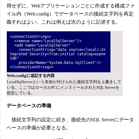
用せずに、Webアプリケーションごとに作成する構成ファ
イル内（Web.config）でデータベースの接続文字列を再定
義すればよい。これは例えば次のように記述する。
<connectionStrings>
<remove name="LocalSqlServer"/>
<add name="LocalSqlServer"
connectionString="data source=(local);In
tegrated Security=True;initial catalog=aspne
tdb"
providerName="System.Data.SqlClient"/>
</connectionStrings>
Web.configに追記する内容
LocalSqlServerという名前が付けられた接続文字列を上書きして
いる。ここではローカルPCにインストールされたSQL Serverを
想定している。
データベースの準備
接続文字列の設定に続き、接続先のSQL Serverにデータ
ベースの準備が必要となる。