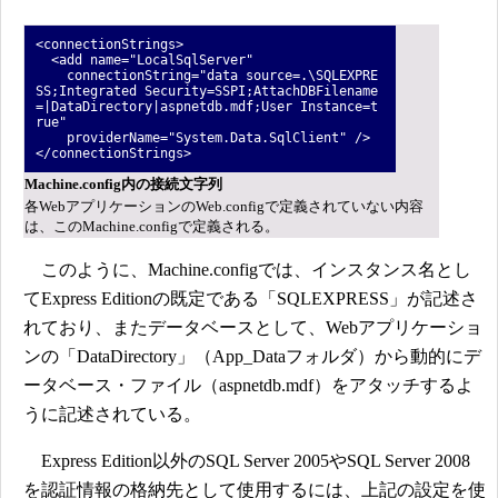
<connectionStrings>
<add name="LocalSqlServer"
connectionString="data source=.\SQLEXPRE
SS;Integrated Security=SSPI;AttachDBFilename
=|DataDirectory|aspnetdb.mdf;User Instance=t
rue"
providerName="System.Data.SqlClient" />
</connectionStrings>
Machine.config内の接続文字列
各WebアプリケーションのWeb.configで定義されていない内容
は、このMachine.configで定義される。
このように、Machine.configでは、インスタンス名とし
てExpress Editionの既定である「SQLEXPRESS」が記述さ
れており、またデータベースとして、Webアプリケーショ
ンの「DataDirectory」（App_Dataフォルダ）から動的にデ
ータベース・ファイル（aspnetdb.mdf）をアタッチするよ
うに記述されている。
Express Edition以外のSQL Server 2005やSQL Server 2008
を認証情報の格納先として使用するには、上記の設定を使