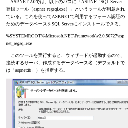
ASP.NET 2.0では、以下のパスに「ASP.NET SQL Server
登録ツール（aspnet_regsql.exe）」というツールが用意され
ている。これを使ってASP.NETで利用するフォーム認証の
ためのデータベースをSQL Serverにインストールできる。
%SYSTEMROOT%\Microsoft.NET\Framework\v2.0.50727\asp
net_regsql.exe
このツールを実行すると、ウィザードが起動するので、
接続するサーバ、作成するデータベース名（デフォルトで
は「aspnetdb」）を指定する。