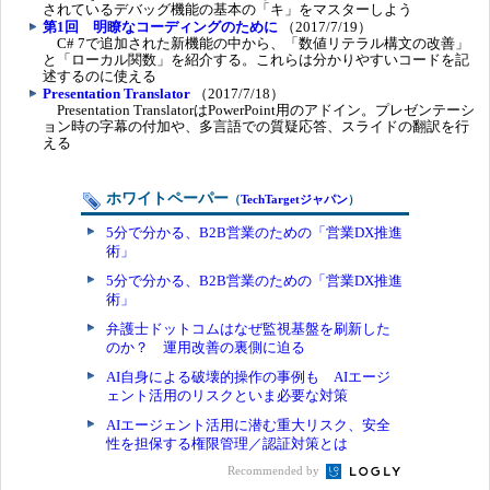
されているデバッグ機能の基本の「キ」をマスターしよう
第1回 明瞭なコーディングのために
（2017/7/19）
C# 7で追加された新機能の中から、「数値リテラル構文の改善」
と「ローカル関数」を紹介する。これらは分かりやすいコードを記
述するのに使える
Presentation Translator
（2017/7/18）
Presentation TranslatorはPowerPoint用のアドイン。プレゼンテーシ
ョン時の字幕の付加や、多言語での質疑応答、スライドの翻訳を行
える
ホワイトペーパー
（
TechTargetジャパン
）
5分で分かる、B2B営業のための「営業DX推進
術」
5分で分かる、B2B営業のための「営業DX推進
術」
弁護士ドットコムはなぜ監視基盤を刷新した
のか？ 運用改善の裏側に迫る
AI自身による破壊的操作の事例も AIエージ
ェント活用のリスクといま必要な対策
AIエージェント活用に潜む重大リスク、安全
性を担保する権限管理／認証対策とは
Recommended by