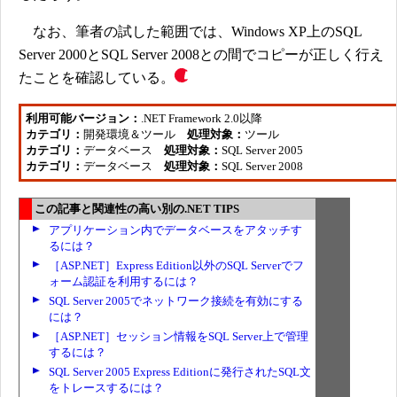
なお、筆者の試した範囲では、Windows XP上のSQL
Server 2000とSQL Server 2008との間でコピーが正しく行え
たことを確認している。
利用可能バージョン：
.NET Framework 2.0以降
カテゴリ：
開発環境＆ツール
処理対象：
ツール
カテゴリ：
データベース
処理対象：
SQL Server 2005
カテゴリ：
データベース
処理対象：
SQL Server 2008
この記事と関連性の高い別の.NET TIPS
アプリケーション内でデータベースをアタッチす
るには？
［ASP.NET］Express Edition以外のSQL Serverでフ
ォーム認証を利用するには？
SQL Server 2005でネットワーク接続を有効にする
には？
［ASP.NET］セッション情報をSQL Server上で管理
するには？
SQL Server 2005 Express Editionに発行されたSQL文
をトレースするには？