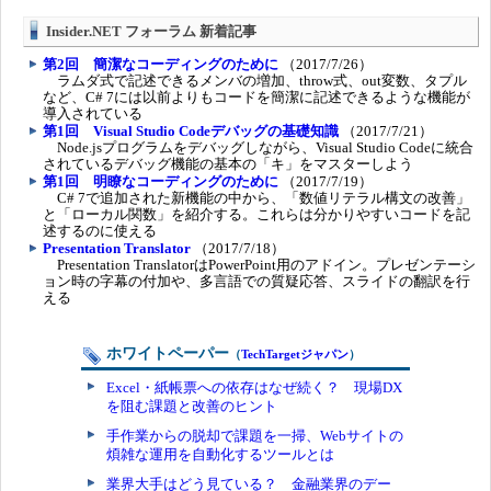
Insider.NET フォーラム 新着記事
第2回 簡潔なコーディングのために
（2017/7/26）
ラムダ式で記述できるメンバの増加、throw式、out変数、タプル
など、C# 7には以前よりもコードを簡潔に記述できるような機能が
導入されている
第1回 Visual Studio Codeデバッグの基礎知識
（2017/7/21）
Node.jsプログラムをデバッグしながら、Visual Studio Codeに統合
されているデバッグ機能の基本の「キ」をマスターしよう
第1回 明瞭なコーディングのために
（2017/7/19）
C# 7で追加された新機能の中から、「数値リテラル構文の改善」
と「ローカル関数」を紹介する。これらは分かりやすいコードを記
述するのに使える
Presentation Translator
（2017/7/18）
Presentation TranslatorはPowerPoint用のアドイン。プレゼンテーシ
ョン時の字幕の付加や、多言語での質疑応答、スライドの翻訳を行
える
ホワイトペーパー
（
TechTargetジャパン
）
Excel・紙帳票への依存はなぜ続く？ 現場DX
を阻む課題と改善のヒント
手作業からの脱却で課題を一掃、Webサイトの
煩雑な運用を自動化するツールとは
業界大手はどう見ている？ 金融業界のデー