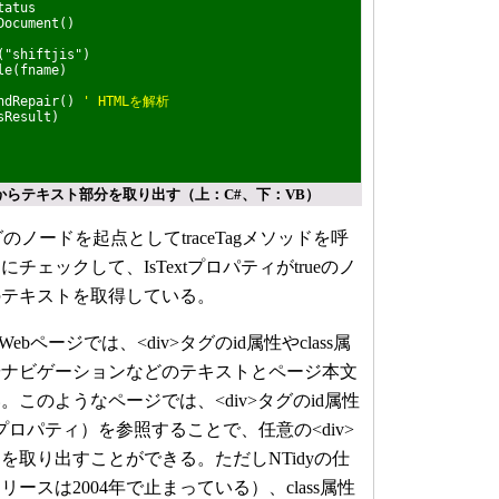
atus
ocument()
"shiftjis")
e(fname)
ndRepair()
' HTMLを解析
Result)
ルからテキスト部分を取り出す（上：C#、下：VB）
のノードを起点としてtraceTagメソッドを呼
ェックして、IsTextプロパティがtrueのノ
のテキストを取得している。
bページでは、<div>タグのid属性やclass属
やナビゲーションなどのテキストとページ本文
このようなページでは、<div>タグのid属性
utes.IDプロパティ）を参照することで、任意の<div>
を取り出すことができる。ただしNTidyの仕
ースは2004年で止まっている）、class属性