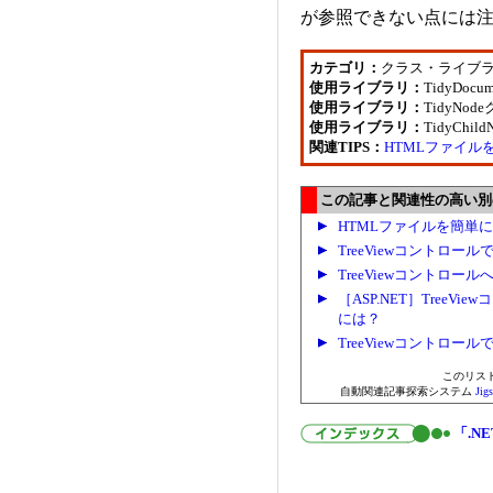
が参照できない点には
カテゴリ：
クラス・ライブ
使用ライブラリ：
TidyDoc
使用ライブラリ：
TidyNo
使用ライブラリ：
TidyChi
関連TIPS：
HTMLファイル
この記事と関連性の高い別の.
HTMLファイルを簡単
TreeViewコントロ
TreeViewコントロ
［ASP.NET］Tree
には？
TreeViewコントロ
このリス
自動関連記事探索システム
Ji
「.NE