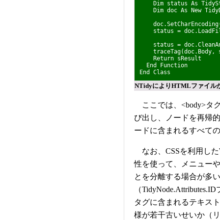
Dim status As TidySt
Dim doc As New TidyD
doc.SetCharEncoding(
status = doc.LoadFil
status = doc.CleanA
traceTag(doc.Body, s
Return sResult
End Function
End Class
NTidyによりHTMLファイ
ここでは、<body>タグ
び出し、ノードを再帰的にチ
ードに含まれるすべて
なお、CSSを利用したWe
性を使って、メニュー
とを分離する場合が多い。
（TidyNode.Attrib
タグに含まれるテキスト
様が若干古いせいか（リリ