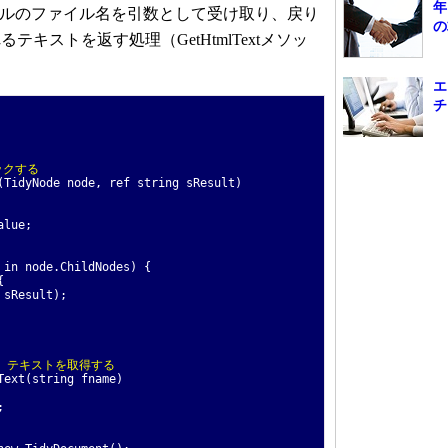
年
イルのファイル名を引数として受け取り、戻り
の
キストを返す処理（GetHtmlTextメソッ
エ
チ
ックする
TidyNode node, ref string sResult)
lue;
n node.ChildNodes) {
{
Result);
て、テキストを取得する
ext(string fname)
;