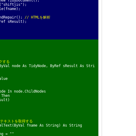
w TidyDocument();
"shiftjis");
e(fname);
dRepair();
// HTMLを解析
ef sResult);
クする
yVal node As TidyNode, ByRef sResult As Stri
lue
e In node.ChildNodes
Then
ult)
て、テキストを取得する
lText(ByVal fname As String) As String
g = ""