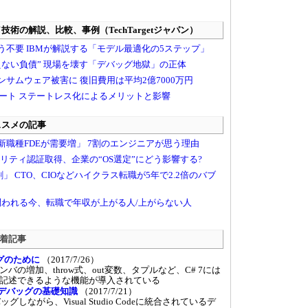
 新着記事
グのために
（2017/7/26）
の増加、throw式、out変数、タプルなど、C# 7には
記述できるような機能が導入されている
Codeデバッグの基礎知識
（2017/7/21）
グしながら、Visual Studio Codeに統合されているデ