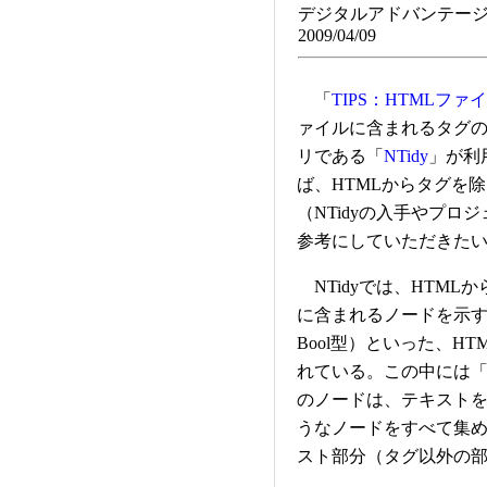
デジタルアドバンテージ
2009/04/09
「
TIPS：HTMLフ
ァイルに含まれるタグ
リである「
NTidy
」が利
ば、HTMLからタグを
（NTidyの入手やプ
参考にしていただきた
NTidyでは、HTMLから生成
に含まれるノードを示す各クラ
Bool型）といった、H
れている。この中には「Is
のノードは、テキスト
うなノードをすべて集め
スト部分（タグ以外の