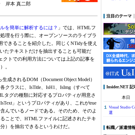
 岸本 真二郎
注目のテーマ
ァイルを簡単に解析するには？
」では、HTMLフ
の処理を行う際に、オープンソースのライブラ
用できることを紹介した。同じくNTidyを使え
除いたテキストだけを抽出することも可能だ
ロジェクトでの利用方法については上記の記事を
い）。
されるDOM（Document Object Model）
Insider.NE
スに、IsTitle、IsH1、IsImg（すべて
TMLタグの種類に対応するプロパティが用意さ
本日
Text」というプロパティがあり、これがtrue
Visual Stu
を含んでいるノードである。そのため、そのよ
選
ることで、HTMLファイルに記述されたテキ
部分）を抽出できるというわけだ。
転職／派遣情