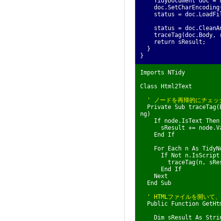
TidyDocument doc = ne
doc.SetCharEncoding(
status = doc.LoadFil
status = doc.CleanAn
traceTag(doc.Body, r
return sResult;
}
}
Imports NTidy
Class Html2Text
' ノードを再帰的にチェッ
Private Sub traceTag(B
ng)
If node.IsText Then
sResult += node.Va
End If
For Each n As TidyNod
If Not n.IsScript 
traceTag(n, sRes
End If
Next
End Sub
' HTMLファイルを開い
Public Function GetHtm
Dim sResult As Strin