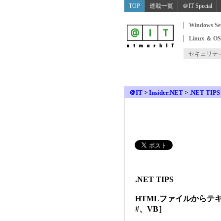
TOP
連載一覧
＠IT Special
Windows Se
Linux ＆ O
セキュリテ
＠IT
>
Insider.NET
>
.NET TIPS
.NET TIPS
HTMLファイルからテ
#、VB］