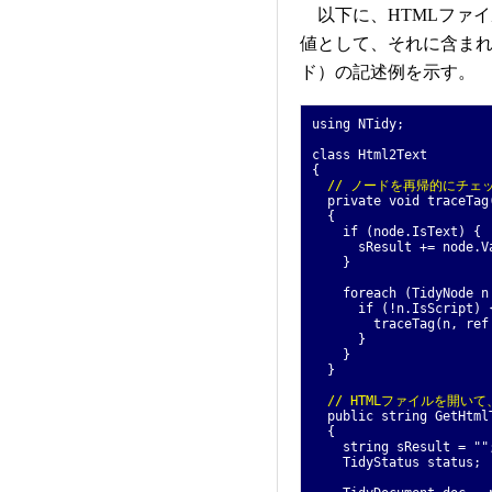
以下に、HTMLファ
値として、それに含まれるテ
ド）の記述例を示す。
using NTidy;
class Html2Text
{
// ノードを再帰的にチェ
private void traceTag(
{
if (node.IsText) {
sResult += node.Va
}
foreach (TidyNode n i
if (!n.IsScript) 
traceTag(n, ref s
}
}
}
// HTMLファイルを開い
public string GetHtmlT
{
string sResult = ""
TidyStatus status;