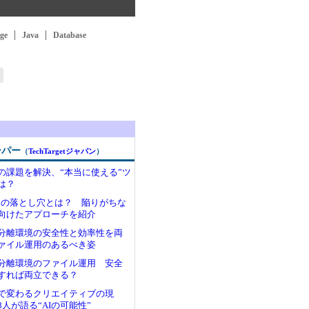
ge
Java
Database
ーパー
（
TechTargetジャパン
）
の課題を解決、“本当に使える”ツ
は？
3つの落とし穴とは？ 陥りがちな
向けたアプローチを紹介
分離環境の安全性と効率性を両
ァイル運用のあるべき姿
分離環境のファイル運用 安全
すれば両立できる？
で変わるクリエイティブの現
人が語る“AIの可能性”