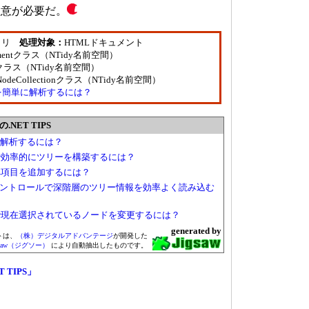
注意が必要だ。
ラリ
処理対象：
HTMLドキュメント
umentクラス（NTidy名前空間）
deクラス（NTidy名前空間）
ldNodeCollectionクラス（NTidy名前空間）
を簡単に解析するには？
NET TIPS
に解析するには？
ールで効率的にツリーを構築するには？
ールへ項目を追加するには？
Viewコントロールで深階層のツリー情報を効率よく読み込む
ールで現在選択されているノードを変更するには？
generated by
トは、
（株）デジタルアドバンテージ
が開発した
gsaw（ジグソー）
により自動抽出したものです。
T TIPS」