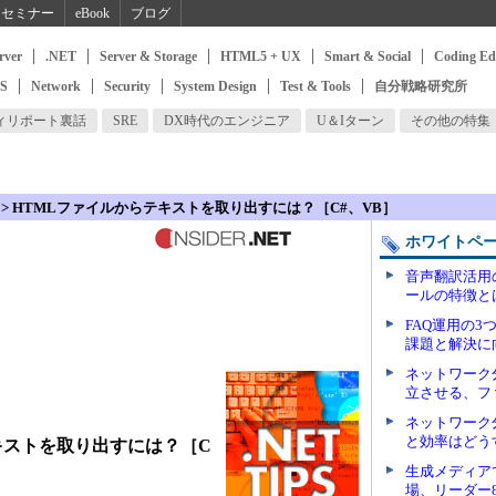
セミナー
eBook
ブログ
rver
.NET
Server & Storage
HTML5 + UX
Smart & Social
Coding Ed
SS
Network
Security
System Design
Test & Tools
自分戦略研究所
ィリポート裏話
SRE
DX時代のエンジニア
U＆Iターン
その他の特集
> HTMLファイルからテキストを取り出すには？［C#、VB］
ホワイトペ
音声翻訳活用
ールの特徴と
FAQ運用の
課題と解決に
ネットワーク
立させる、フ
ネットワーク
と効率はどう
キストを取り出すには？［C
生成メディア
場、リーダー8