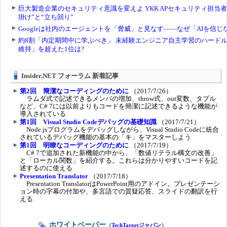
Insider.NET フォーラム 新着記事
第2回 簡潔なコーディングのために
（2017/7/26）
ラムダ式で記述できるメンバの増加、throw式、out変数、タプル
など、C# 7には以前よりもコードを簡潔に記述できるような機能が
導入されている
第1回 Visual Studio Codeデバッグの基礎知識
（2017/7/21）
Node.jsプログラムをデバッグしながら、Visual Studio Codeに統合
されているデバッグ機能の基本の「キ」をマスターしよう
第1回 明瞭なコーディングのために
（2017/7/19）
C# 7で追加された新機能の中から、「数値リテラル構文の改善」
と「ローカル関数」を紹介する。これらは分かりやすいコードを記
述するのに使える
Presentation Translator
（2017/7/18）
Presentation TranslatorはPowerPoint用のアドイン。プレゼンテーシ
ョン時の字幕の付加や、多言語での質疑応答、スライドの翻訳を行
える
ホワイトペーパー
（
TechTargetジャパン
）