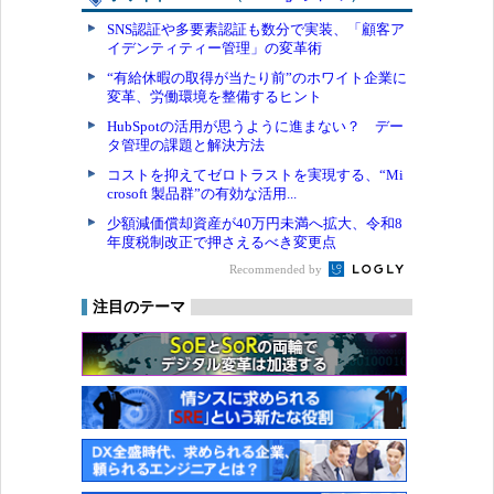
SNS認証や多要素認証も数分で実装、「顧客ア
イデンティティー管理」の変革術
“有給休暇の取得が当たり前”のホワイト企業に
変革、労働環境を整備するヒント
HubSpotの活用が思うように進まない？ デー
タ管理の課題と解決方法
コストを抑えてゼロトラストを実現する、“Mi
crosoft 製品群”の有効な活用...
少額減価償却資産が40万円未満へ拡大、令和8
年度税制改正で押さえるべき変更点
Recommended by
注目のテーマ