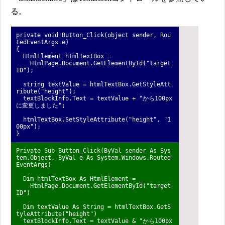
る。
private void Button_Click(object sender, Rou
tedEventArgs e)
{
HtmlElement htmlTextBox =
HtmlPage.Document.GetElementById("target
ID");
string textValue = htmlTextBox.GetStyleAtt
ribute("height");
textBlockInfo.Text = textValue + "から100px
に変更しました";
htmlTextBox.SetStyleAttribute("height", "1
00px");
}
Private Sub Button_Click(ByVal sender As Sys
tem.Object, ByVal e As System.Windows.Routed
EventArgs)
Dim htmlTextBox As HtmlElement = _
HtmlPage.Document.GetElementById("target
ID")
Dim textValue As String = htmlTextBox.GetS
tyleAttribute("height")
textBlockInfo.Text = textValue & "から100px