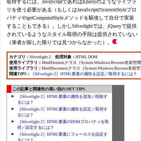
取得するには、JavaScriptであればjQueryのようなライブラ
リを使う必要がある（もしくはJavaScriptのcurrentStyleプロ
パティやgetComputedStyleメソッドを駆使して自分で実装
することもできる）。しかしSilverlightでは、jQueryで提供
されているようなスタイル取得の手段は提供されていない
（筆者が探した限りでは見つからなかった）。
カテゴリ：
Silverlight 2
処理対象：
HTML DOM
使用ライブラリ：
HtmlElementクラス（System.Windows.Browser名前空
使用ライブラリ：
HtmlDocumentクラス（System.Windows.Browser名
関連TIPS：
［Silverlight 2］HTML要素の属性を設定／取得するには？
この記事と関連性の高い別の.NET TIPS
［Silverlight 2］HTML要素の属性を追加／削除す
るには？
［Silverlight 2］HTML要素の属性を設定／取得す
るには？
［Silverlight 2］HTML要素のDOMプロパティを取
得／設定するには？
［Silverlight 2］HTML要素にフォーカスを設定す
るには？