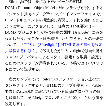
Silverlightでは、基になるWebページのHTML
DOM（Document Object Model：Webブラウザが提供するオ
ブジェクト指向のプログラミング・インターフェイスで、
HTMLドキュメントを構造的に表現し、それを操作できる
ようにする）にアクセスして、任意のHTML要素（＝
DOMオブジェクト）が持つ任意の属性（Attribute）に値を
設定したり、そこから値を取得したりできる。その手法に
ついて、「
TIPS：［Silverlight 2］HTML要素の属性を設定
／取得するには？
」で説明したが、Silverlightではstyle属性
（＝CSSプロパティによるスタイル指定）を取得／設定す
るためのメソッドが用意されている。本稿ではそのメソッ
ドについて説明する。
次のサンプルでは、Silverlightアプリケーション上のボ
タンをクリックすると、HTMLのテーブル要素（＝<table>
要素）のstyle属性に設定されているheightプロパティの値
を取得して、そのheightプロパティに「100px」という値を
設定し直す。