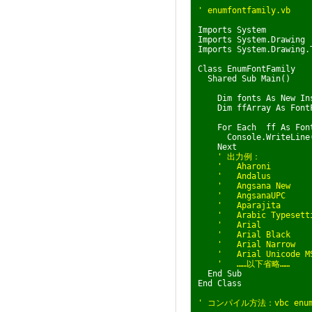
' enumfontfamily.vb
Imports System
Imports System.Drawing
Imports System.Drawing.
Class EnumFontFamily
Shared Sub Main()
Dim fonts As New Inst
Dim ffArray As FontFa
For Each ff As FontF
Console.WriteLine(f
Next
' 出力例：
' Aharoni
' Andalus
' Angsana New
' AngsanaUPC
' Aparajita
' Arabic Typesett
' Arial
' Arial Black
' Arial Narrow
' Arial Unicode M
' ……以下省略……
End Sub
End Class
' コンパイル方法：vbc enumf