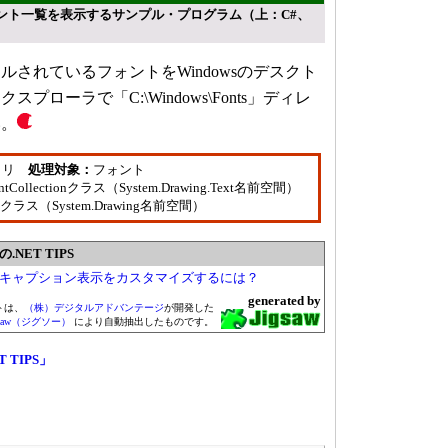
ント一覧を表示するサンプル・プログラム（上：C#、
されているフォントをWindowsのデスクト
ローラで「C:\Windows\Fonts」ディレ
い。
ラリ
処理対象：
フォント
dFontCollectionクラス（System.Drawing.Text名前空間）
ilyクラス（System.Drawing名前空間）
NET TIPS
ールのキャプション表示をカスタマイズするには？
generated by
トは、
（株）デジタルアドバンテージ
が開発した
gsaw（ジグソー）
により自動抽出したものです。
T TIPS」