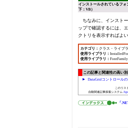
インストールされているフォ
下：VB）
ちなみに、インストール
ップで確認するには、エクスプ
クトリを表示すればよ
カテゴリ：
クラス・ライブ
使用ライブラリ：
Installe
使用ライブラリ：
FontFam
この記事と関連性の高い別の.
DataGridコントロ
このリス
自動関連記事探索システム
Ji
「.NE