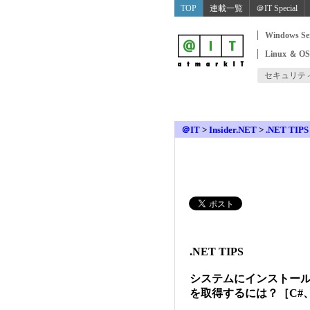
TOP
連載一覧
＠IT Special
Windows Se
Linux ＆ O
セキュリテ
＠IT
>
Insider.NET
>
.NET TIPS
.NET TIPS
システムにインストー
を取得するには？［C#