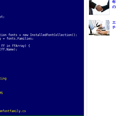
年
の
xt;
エ
チ
n fonts = new InstalledFontCollection();
= fonts.Families;
f in ffArray) {
f.Name);
ting
MS
fontfamily.cs