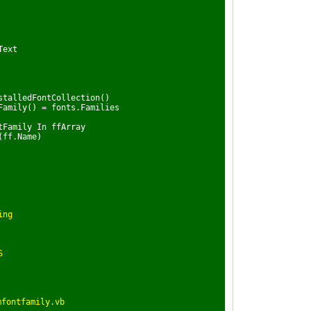
Text
alledFontCollection()
mily() = fonts.Families
amily In ffArray
f.Name)
ing
S
ontfamily.vb