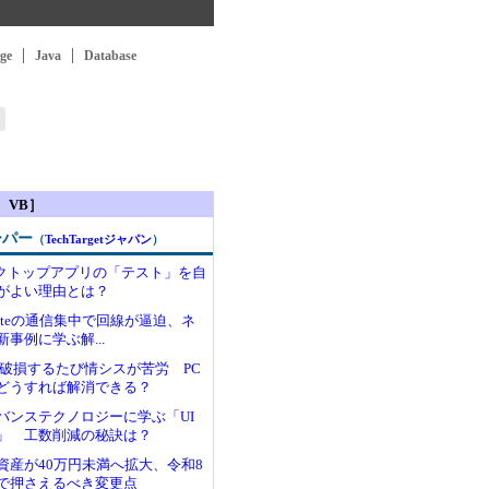
ge
Java
Database
、VB］
ーパー
（
TechTargetジャパン
）
デスクトップアプリの「テスト」を自
がよい理由とは？
Updateの通信集中で回線が逼迫、ネ
事例に学ぶ解...
が破損するたび情シスが苦労 PC
どうすれば解消できる？
バンステクノロジーに学ぶ「UI
」 工数削減の秘訣は？
資産が40万円未満へ拡大、令和8
で押さえるべき変更点