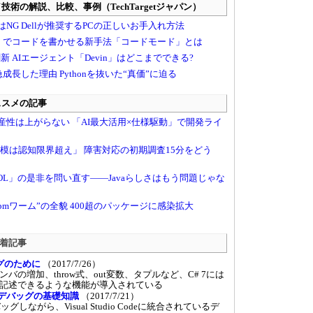
 新着記事
グのために
（2017/7/26）
の増加、throw式、out変数、タプルなど、C# 7には
記述できるような機能が導入されている
Codeデバッグの基礎知識
（2017/7/21）
グしながら、Visual Studio Codeに統合されているデ