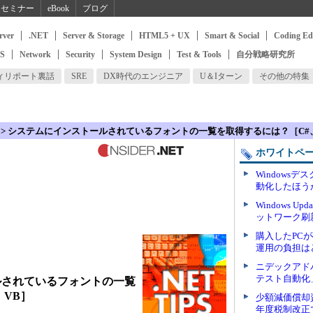
セミナー
eBook
ブログ
rver
.NET
Server & Storage
HTML5 + UX
Smart & Social
Coding Ed
SS
Network
Security
System Design
Test & Tools
自分戦略研究所
ィリポート裏話
SRE
DX時代のエンジニア
U＆Iターン
その他の特集
> システムにインストールされているフォントの一覧を取得するには？［C#
ホワイトペ
Windows
動化したほう
Windows 
ットワーク刷新
購入したPC
運用の負担は
ニデックアド
テスト自動化
ルされているフォントの一覧
、VB］
少額減価償却
年度税制改正