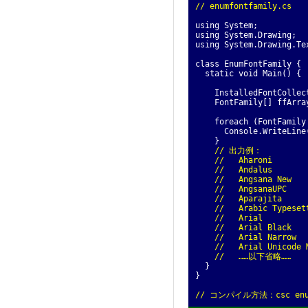
// enumfontfamily.cs
using System;
using System.Drawing;
using System.Drawing.Te
class EnumFontFamily {
static void Main() {
InstalledFontCollectio
FontFamily[] ffArray 
foreach (FontFamily f
Console.WriteLine(f
}
// 出力例：
// Aharoni
// Andalus
// Angsana New
// AngsanaUPC
// Aparajita
// Arabic Typeset
// Arial
// Arial Black
// Arial Narrow
// Arial Unicode 
// ……以下省略……
}
}
// コンパイル方法：csc enum