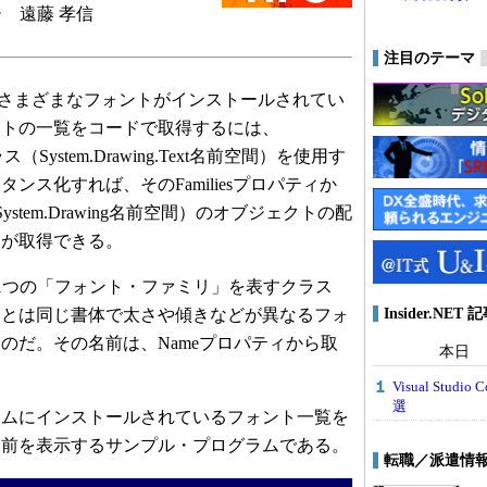
 遠藤 孝信
注目のテーマ
にはさまざまなフォントがインストールされてい
ントの一覧をコードで取得するには、
tionクラス（System.Drawing.Text名前空間）を使用す
ンス化すれば、そのFamiliesプロパティか
（System.Drawing名前空間）のオブジェクトの配
覧が取得できる。
スは、1つの「フォント・ファミリ」を表すクラス
Insider.NE
リとは同じ書体で太さや傾きなどが異なるフォ
のだ。その名前は、Nameプロパティから取
本日
Visual Stu
選
ムにインストールされているフォント一覧を
名前を表示するサンプル・プログラムである。
転職／派遣情