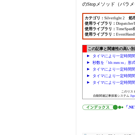
のStopメソッド（パラ
カテゴリ：
Silverlight 2
処
使用ライブラリ：
Dispatch
使用ライブラリ：
TimeSp
使用ライブラリ：
EventHa
この記事と関連性の高い別の.
タイマにより一定時間間
秒数を「hh:mm:ss
タイマにより一定時間間
タイマにより一定時間
タイマにより一定時間
このリス
自動関連記事探索システム
Ji
「.NE