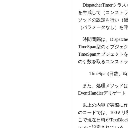
DispatcherTimerク
を生成して（コンスト
ソッドの設定を行い（後述
（パラメータなし）を
時間間隔は、Dispatche
TimeSpan型のオブ
TimeSpanオブジェクト
の引数を取るコンスト
TimeSpan(日
また、処理メソッドは、
EventHandlerデリ
以上の内容で実際に作
のコードでは、100ミリ秒
こで現在日時がTextBlock
ティに設定されている。各種