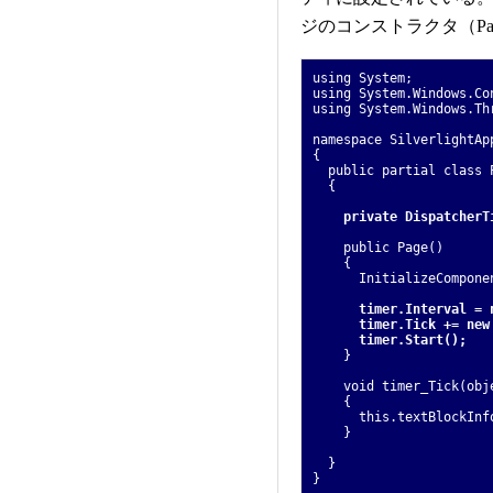
ジのコンストラクタ（P
using System;
using System.Windows.Co
using System.Windows.Th
namespace SilverlightAp
{
public partial class P
{
private DispatcherT
public Page()
{
InitializeComponen
timer.Interval = 
timer.Tick += new
timer.Start();
}
void timer_Tick(objec
{
this.textBlockInfo.T
}
}
}