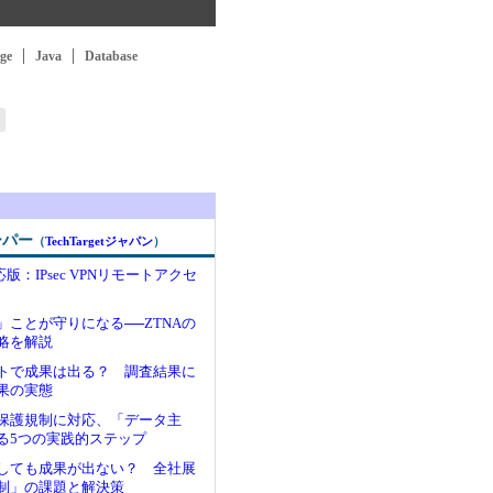
ge
Java
Database
ーパー
（
TechTargetジャパン
）
.6対応版：IPsec VPNリモートアクセ
」ことが守りになる──ZTNAの
略を解説
ントで成果は出る？ 調査結果に
果の実態
保護規制に対応、「データ主
る5つの実践的ステップ
入しても成果が出ない？ 全社展
制」の課題と解決策