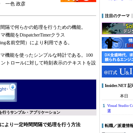
 一色 政彦
注目のテーマ
間隔で何らかの処理を行うための機能。
イマ機能をDispatcherTimerクラス
Threading名前空間）により利用できる。
機能を使ったシンプルな時計である。100
ockコントロールに対して時刻表示のテキストを設
Insider.NE
本日
Visual Stu
選
を行うサンプル・アプリケーション
erクラスにより一定時間間隔で処理を行う方法
転職／派遣情