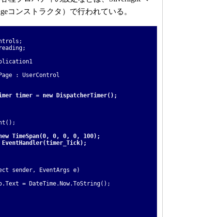
ageコンストラクタ）で行われている。
ntrols;
reading;
plication1
age : UserControl
imer timer = new DispatcherTimer();
t();
new TimeSpan(0, 0, 0, 0, 100);
 EventHandler(timer_Tick);
t sender, EventArgs e)
ext = DateTime.Now.ToString();