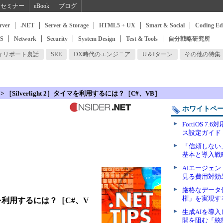
セミナー
eBook
ブログ
rver
.NET
Server & Storage
HTML5 + UX
Smart & Social
Coding Ed
SS
Network
Security
System Design
Test & Tools
自分戦略研究所
ィリポート裏話
SRE
DX時代のエンジニア
U＆Iターン
その他の特集
> ［Silverlight 2］タイマを利用するには？［C#、VB］
ホワイトペ
FortiOS 7
ス設定ガイド
「信頼しない
基本と導入戦
AIエージェ
見る費用対効
厳格なデータ
権」を実現す
タイマを利用するには？［C#、V
生成AIを導
開を阻む「統