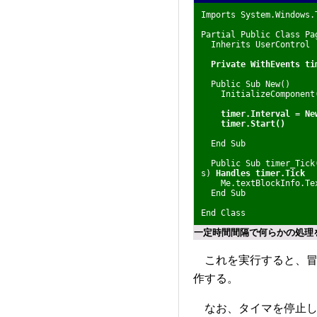
Imports System.Windows.
Partial Public Class Pa
Inherits UserControl
Private WithEvents ti
Public Sub New()
InitializeComponent
timer.Interval = Ne
timer.Start()
End Sub
Public Sub timer_Tick(
s)
Handles timer.Tick
Me.textBlockInfo.Text
End Sub
End Class
一定時間間隔で何らかの処理
これを実行すると、冒
作する。
なお、タイマを停止したい場