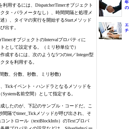
年
ラスを利用するには、DispatcherTimerオブジェクト
の
ラクタ・パラメータなし）、時間間隔と処理メ
）、タイマの実行を開始するStartメソッド
エ
呼び出す。
チ
rTimerオブジェクトのIntervalプロパティに
ジェクトとして設定する。（ミリ秒単位で）
を作成するには、次のような5つのint／Integer型
ラクタを利用する。
数、時間数、分数、秒数、ミリ秒数)
Tickイベント・ハンドラとなるメソッドを
ゲート（System名前空間）として指定する。
成したのが、下記のサンプル・コードだ。こ
間隔でtimer_Tickメソッドが呼び出され、そ
コントロール（textBlockInfo）のTextプロパ
プロパティの設定などは、Silverlightペー