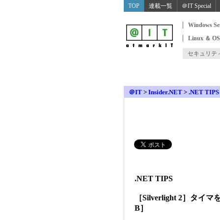
TOP
連載一覧
＠IT Special
Windows Se
Linux ＆ O
セキュリテ
＠IT
>
Insider.NET
>
.NET TIPS
.NET TIPS
［Silverlight 2］
B］