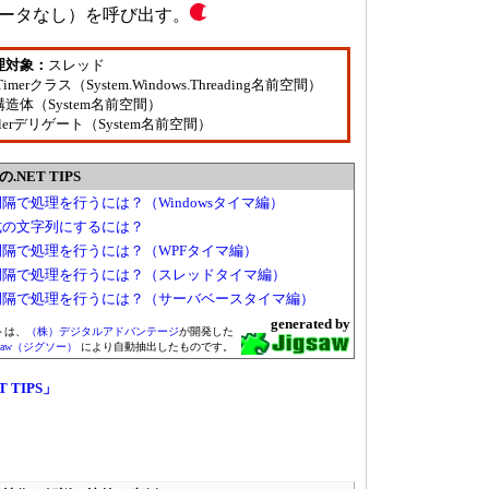
メータなし）を呼び出す。
理対象：
スレッド
erTimerクラス（System.Windows.Threading名前空間）
an構造体（System名前空間）
ndlerデリゲート（System名前空間）
NET TIPS
隔で処理を行うには？（Windowsタイマ編）
」形式の文字列にするには？
隔で処理を行うには？（WPFタイマ編）
間隔で処理を行うには？（スレッドタイマ編）
間隔で処理を行うには？（サーバベースタイマ編）
generated by
トは、
（株）デジタルアドバンテージ
が開発した
gsaw（ジグソー）
により自動抽出したものです。
T TIPS」