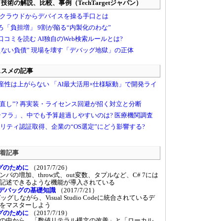
 新着記事
グのために
（2017/7/26）
の増加、throw式、out変数、タプルなど、C# 7には
記述できるような機能が導入されている
Codeデバッグの基礎知識
（2017/7/21）
グしながら、Visual Studio Codeに統合されているデ
をマスターしよう
グのために
（2017/7/19）
能の中から、「数値リテラル構文の改善」と「ローカル