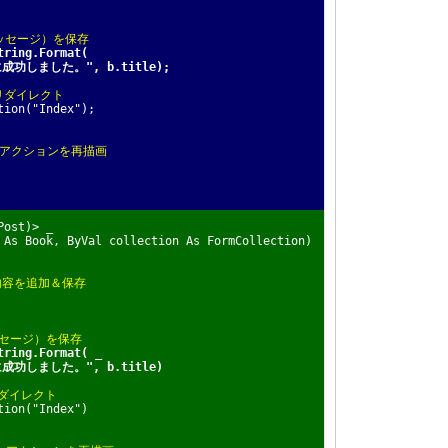
ッセージ）を保存
tring.Format(
成功しました。", b.title);
にリダイレクト
ion("Index");
teアクションを再描画
Post)> _
 As Book, ByVal collection As FormCollection)
の内容を追加＆保存
ッセージ）を保存
tring.Format( _
成功しました。", b.title)
リダイレクト
ion("Index")