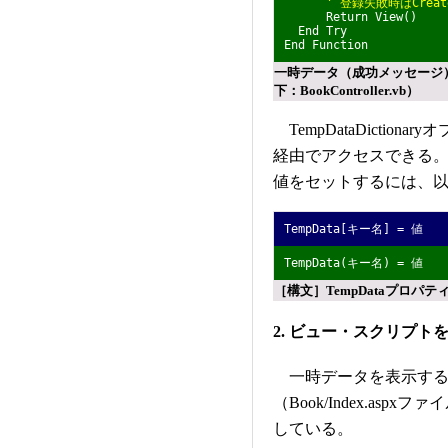
' 登録失敗時はCre
Return View()
End Try
End Function
一時データ（成功メッセージ）を登
下：BookController.vb）
TempDataDictionar
経由でアクセスできる。つまり
値をセットするには、
TempData[キー名] = 値
TempData(キー名) = 値
［構文］TempDataプロパ
2. ビュー・スクリプト
一時データを表示する
（Book/Index.a
している。