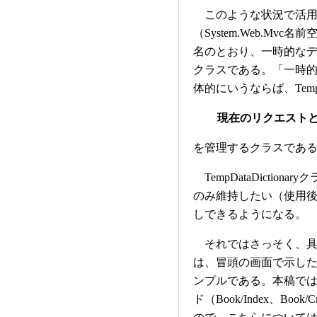
このような状況で活用できるの
（System.Web.Mvc名
名のとおり、一時的な
クラスである。「一時
体的にいうならば、TempDa
現在のリクエスト
を管理するクラスであ
TempDataDictio
のみ維持したい（使用
しできるようになる。
それではさっそく、具
は、冒頭の画面で示し
ンプルである。本稿で
ド（Book/Index、B