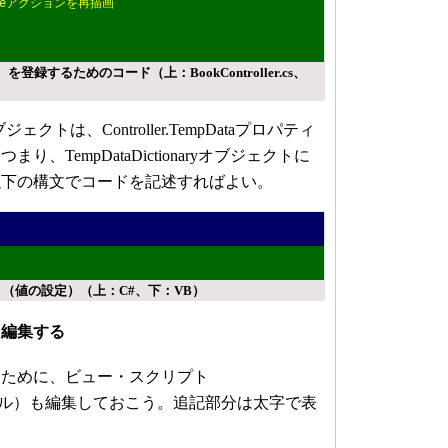
ateアクションを再描画
録するためのコード（上：BookController.cs、
yオブジェクトは、Controller.TempDataプロパティ
、TempDataDictionaryオブジェクトに
以下の構文でコードを記述すればよい。
ティ（値の設定）（上：C#、下：VB）
を編集する
ために、ビュー・スクリプト
spxファイル）も編集しておこう。追記部分は太字で表