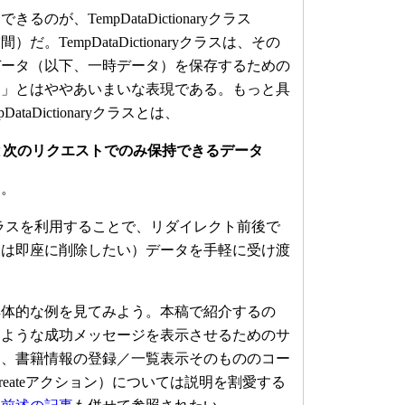
が、TempDataDictionaryクラス
前空間）だ。TempDataDictionaryクラスは、その
データ（以下、一時データ）を保存するための
的」とはややあいまいな表現である。もっと具
taDictionaryクラスとは、
と次のリクエストでのみ保持できるデータ
る。
naryクラスを利用することで、リダイレクト前後で
後は即座に削除したい）データを手軽に受け渡
体的な例を見てみよう。本稿で紹介するの
たような成功メッセージを表示させるためのサ
は、書籍情報の登録／一覧表示そのもののコー
ook/Createアクション）については説明を割愛する