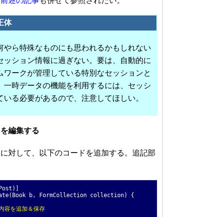
は
前述の記事
も併せて参照されたい。
正体
何やら特殊なものにも思われるかもしれない
セッション情報に過ぎない。要は、自動的に
ムワークが管理している特別なセッションと
、一時データの機能を利用するには、セッシ
ている必要があるので、注意してほしい。
ドを編集する
クションに対して、以下のコードを追加する。追記部
。
Post)]
ate(Book b, FormCollection collection) {
の内容を追加＆保存