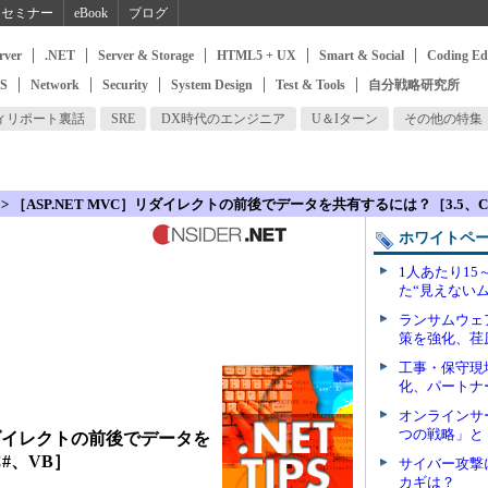
セミナー
eBook
ブログ
rver
.NET
Server & Storage
HTML5 + UX
Smart & Social
Coding Ed
SS
Network
Security
System Design
Test & Tools
自分戦略研究所
ィリポート裏話
SRE
DX時代のエンジニア
U＆Iターン
その他の特集
> ［ASP.NET MVC］リダイレクトの前後でデータを共有するには？［3.5、C
ホワイトペ
1人あたり15
た“見えない
ランサムウェ
策を強化、荏
工事・保守現
化、パートナ
オンラインサ
つの戦略」と
］リダイレクトの前後でデータを
#、VB］
サイバー攻撃
カギは？