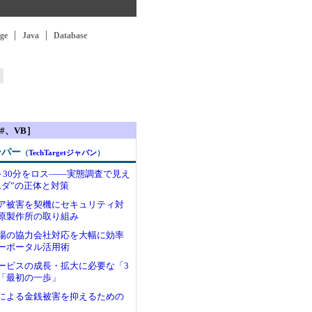
ge
Java
Database
#、VB］
ーパー
（
TechTargetジャパン
）
～30分をロス――実態調査で見え
ムダ”の正体と対策
ア被害を契機にセキュリティ対
原製作所の取り組み
場の協力会社対応を大幅に効率
ーポータル活用術
ービスの成長・拡大に必要な「3
「最初の一歩」
による金銭被害を抑えるための