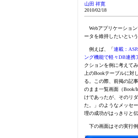
山田 祥寛
2010/02/18
Webアプリケーション
ータを維持したいとい
例えば、「
連載：ASP
ング機能で軽々DB連携
クションを例に考えてみよう。
上のBookテーブルに
る。この際、前掲の記
のまま一覧画面（Book
けであったが、そのリ
た。」のようなメッセ
理の成功がはっきりと
下の画面はその実行例