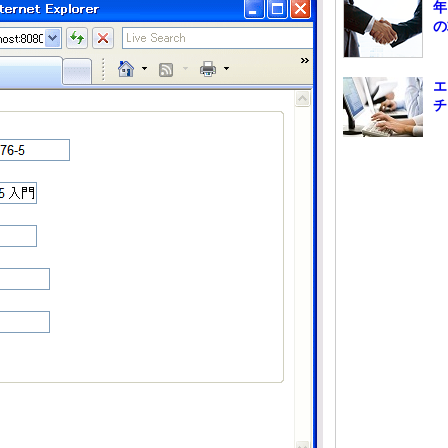
年
の
エ
チ