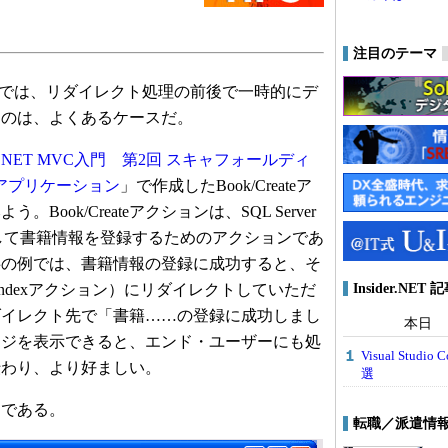
注目のテーマ
では、リダイレクト処理の前後で一時的にデ
うのは、よくあるケースだ。
.NET MVC入門 第2回 スキャフォールディ
アプリケーション
」で作成したBook/Createア
Book/Createアクションは、SQL Server
対して書籍情報を登録するためのアクションであ
事の例では、書籍情報の登録に成功すると、そ
Insider.NE
/Indexアクション）にリダイレクトしていただ
ダイレクト先で「書籍……の登録に成功しまし
本日
ージを表示できると、エンド・ユーザーにも処
Visual Stu
伝わり、より好ましい。
選
である。
転職／派遣情