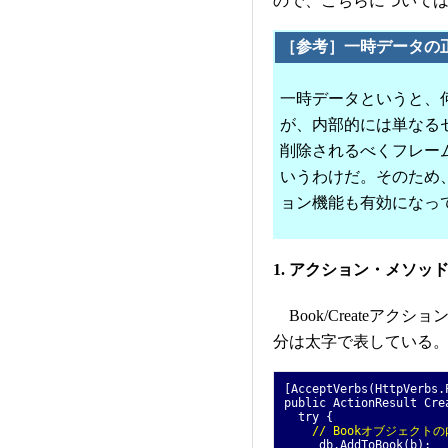
ので、こちらについて
［参考］一時データの
一時データというと、
が、内部的には単なる
削除されるべくフレー
いうわけだ。そのため
ョン機能も有効になっ
1. アクション・メソッ
Book/Createア
分は太字で表している
[AcceptVerbs(HttpVerbs.
public ActionResult Cre
try {
// Bookオブジェクト
_db.AddToBook(b);