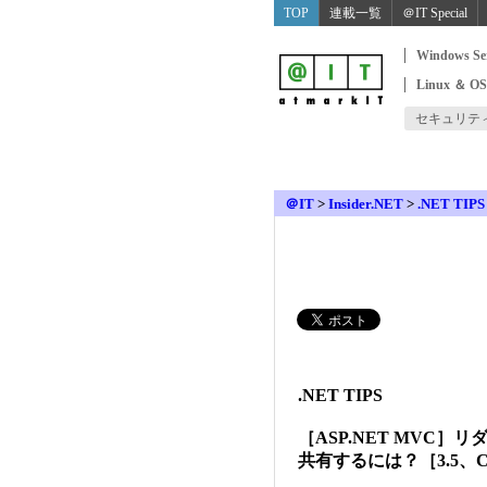
TOP
連載一覧
＠IT Special
Windows Se
Linux ＆ O
セキュリテ
＠IT
>
Insider.NET
>
.NET TIPS
.NET TIPS
［ASP.NET MVC
共有するには？［3.5、C