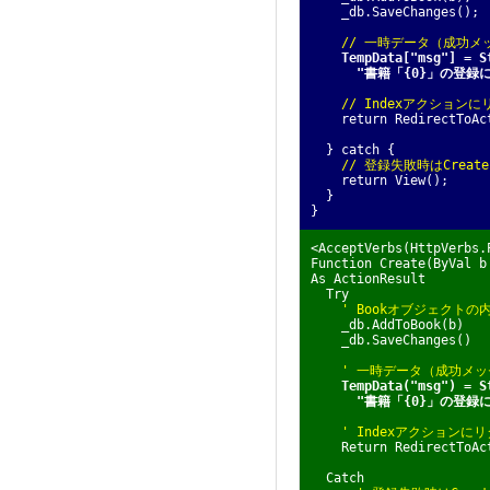
_db.SaveChanges();
// 一時データ（成功メ
TempData["msg"] = S
"書籍「{0}」の登録に
// Indexアクション
return RedirectToAct
} catch {
// 登録失敗時はCrea
return View();
}
}
<AcceptVerbs(HttpVerbs.
Function Create(ByVal b
As ActionResult
Try
' Bookオブジェクト
_db.AddToBook(b)
_db.SaveChanges()
' 一時データ（成功メ
TempData("msg") = S
"書籍「{0}」の登録に
' Indexアクションに
Return RedirectToAct
Catch