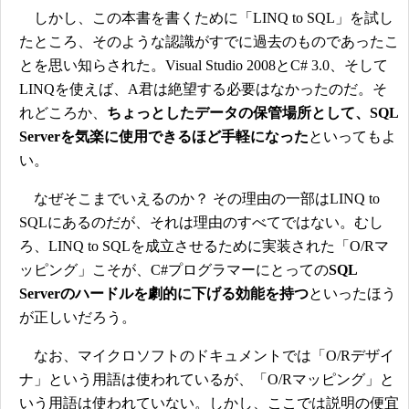
しかし、この本書を書くために「LINQ to SQL」を試し
たところ、そのような認識がすでに過去のものであったこ
とを思い知らされた。Visual Studio 2008とC# 3.0、そして
LINQを使えば、A君は絶望する必要はなかったのだ。そ
れどころか、
ちょっとしたデータの保管場所として、SQL
Serverを気楽に使用できるほど手軽になった
といってもよ
い。
なぜそこまでいえるのか？ その理由の一部はLINQ to
SQLにあるのだが、それは理由のすべてではない。むし
ろ、LINQ to SQLを成立させるために実装された「O/Rマ
ッピング」こそが、C#プログラマーにとっての
SQL
Serverのハードルを劇的に下げる効能を持つ
といったほう
が正しいだろう。
なお、マイクロソフトのドキュメントでは「O/Rデザイ
ナ」という用語は使われているが、「O/Rマッピング」と
いう用語は使われていない。しかし、ここでは説明の便宜