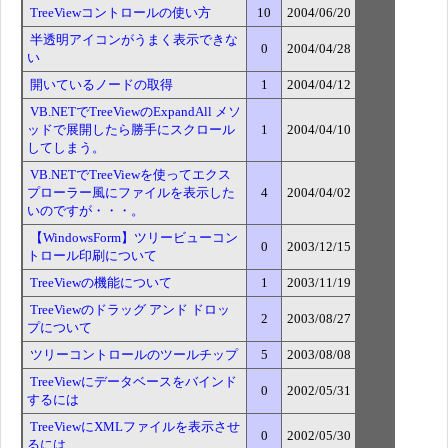
TreeViewコントロールの使い方
10
2004/06/20
半透明アイコンがうまく表示できな
0
2004/04/28
い
開いているノードの取得
1
2004/04/12
VB.NETでTreeViewのExpandAll メソ
ッドで展開したら勝手にスクロール
1
2004/04/10
してしまう。
VB.NETでTreeViewを使ってエクス
プローラー風にファイルを表示した
4
2004/04/02
いのですが・・・。
【WindowsForm】ツリービューコン
0
2003/12/15
トロール印刷について
TreeViewの機能について
1
2003/11/19
TreeViewのドラッグ アンド ドロッ
2
2003/08/27
プについて
ツリーコントロールのツールチップ
5
2003/08/08
TreeViewにデータベースをバインド
0
2002/05/31
するには
TreeViewにXMLファイルを表示させ
0
2002/05/30
るには