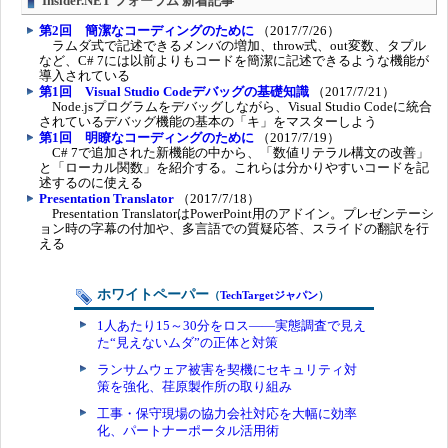
Insider.NET フォーラム 新着記事
第2回 簡潔なコーディングのために
（2017/7/26）
ラムダ式で記述できるメンバの増加、throw式、out変数、タプル
など、C# 7には以前よりもコードを簡潔に記述できるような機能が
導入されている
第1回 Visual Studio Codeデバッグの基礎知識
（2017/7/21）
Node.jsプログラムをデバッグしながら、Visual Studio Codeに統合
されているデバッグ機能の基本の「キ」をマスターしよう
第1回 明瞭なコーディングのために
（2017/7/19）
C# 7で追加された新機能の中から、「数値リテラル構文の改善」
と「ローカル関数」を紹介する。これらは分かりやすいコードを記
述するのに使える
Presentation Translator
（2017/7/18）
Presentation TranslatorはPowerPoint用のアドイン。プレゼンテーシ
ョン時の字幕の付加や、多言語での質疑応答、スライドの翻訳を行
える
ホワイトペーパー
（
TechTargetジャパン
）
1人あたり15～30分をロス――実態調査で見え
た“見えないムダ”の正体と対策
ランサムウェア被害を契機にセキュリティ対
策を強化、荏原製作所の取り組み
工事・保守現場の協力会社対応を大幅に効率
化、パートナーポータル活用術