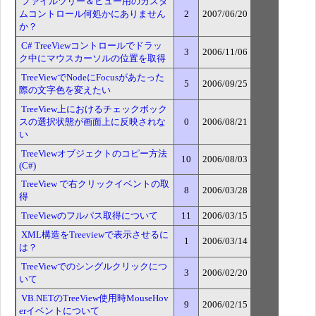
ファイルツリー＆ビュー用のカスタ
ムコントロール何処かにありません
2
2007/06/20
か？
C# TreeViewコントロールでドラッ
3
2006/11/06
ク中にマウスカーソルの位置を取得
TreeViewでNodeにFocusがあたった
5
2006/09/25
際の文字色を変えたい
TreeView上におけるチェックボック
スの選択状態が画面上に反映されな
0
2006/08/21
い
TreeViewオブジェクトのコピー方法
10
2006/08/03
(C#)
TreeView で右クリックイベントの取
8
2006/03/28
得
TreeViewのフルパス取得について
11
2006/03/15
XML構造をTreeviewで表示させるに
1
2006/03/14
は？
TreeViewでのシングルクリックにつ
3
2006/02/20
いて
VB.NETのTreeView使用時MouseHov
9
2006/02/15
erイベントについて