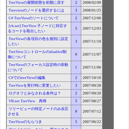
TreeViewの展開状態を初期に戻す
2
2008/02/09
Treeviewのノードを選択するには
3
2008/01/25
C# TreeViewのソートについて
2
2007/12/06
[vb.net] TreeView 子ノードに対応す
5
2007/12/03
るコードを取出したい
TreeViewの各項目の色を個別に設定
3
2007/11/19
したい
TreeViewコントロールのdisabled制
0
2007/11/07
御について
TreeViewのフォーカス設定時の挙動
1
2007/11/06
について
C#でのtreeViewの編集
2
2007/10/10
TreeViewを実行時に変更したい
3
2007/09/28
ログオフとみなされる条件は？
2
2007/09/20
VB.net TreeView 再帰
5
2007/08/27
ツリービューの特定ノードのみ反応
9
2007/07/12
させる
TreeViewのちらつき
5
2007/06/22