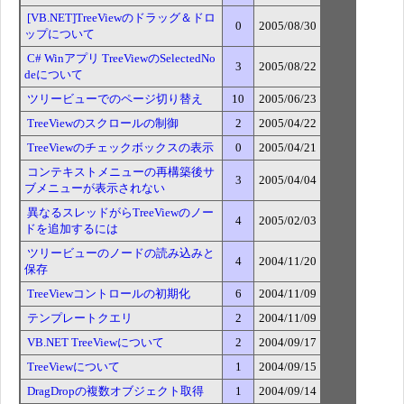
[VB.NET]TreeViewのドラッグ＆ドロ
0
2005/08/30
ップについて
C# Winアプリ TreeViewのSelectedNo
3
2005/08/22
deについて
ツリービューでのページ切り替え
10
2005/06/23
TreeViewのスクロールの制御
2
2005/04/22
TreeViewのチェックボックスの表示
0
2005/04/21
コンテキストメニューの再構築後サ
3
2005/04/04
ブメニューが表示されない
異なるスレッドがらTreeViewのノー
4
2005/02/03
ドを追加するには
ツリービューのノードの読み込みと
4
2004/11/20
保存
TreeViewコントロールの初期化
6
2004/11/09
テンプレートクエリ
2
2004/11/09
VB.NET TreeViewについて
2
2004/09/17
TreeViewについて
1
2004/09/15
DragDropの複数オブジェクト取得
1
2004/09/14