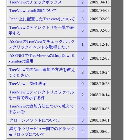
TreeViewのチェックボックス
2
2009/04/15
TreeViewItem追加について
5
2009/04/07
Panel上に配置したTreeviewについて
3
2009/02/09
TreeViewにディレクトリを一覧で表
6
2009/02/06
示する
ASP.netのTreeViewでチェックボック
1
2008/12/10
スクリックイベントを取得したい
ASP.NETでTreeViewへのDropDownE
0
2008/12/03
xtenderの適用
TreeViewでのNode追加の方法を教え
8
2008/10/24
てください。
TreeView XML表示
0
2008/10/23
TreeViewにディレクトリとファイル
2
2008/10/14
を一覧で表示する件
TreeViewの追加方法について教えて
9
2008/10/06
下さい②
クローンメソッドについて。
3
2008/10/01
異なるツリービュー間でのドラッグ
4
2008/06/05
＆ドロップについて